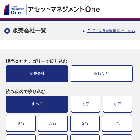
販売会社一覧
iDeCo取扱金融機関はこちら
販売会社カテゴリー
で絞り込む
証券会社
銀行など
読み仮名で絞り込む
すべて
あ行
か行
さ行
た行
な行
は行