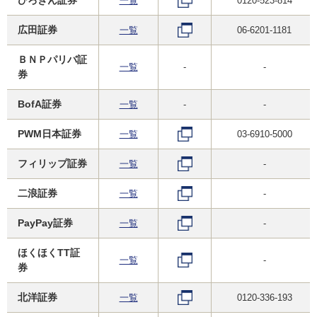
一覧
0120-523-814
広田証券
一覧
06-6201-1181
ＢＮＰパリバ証
一覧
-
-
券
BofA証券
一覧
-
-
PWM日本証券
一覧
03-6910-5000
フィリップ証券
一覧
-
二浪証券
一覧
-
PayPay証券
一覧
-
ほくほくTT証
一覧
-
券
北洋証券
一覧
0120-336-193