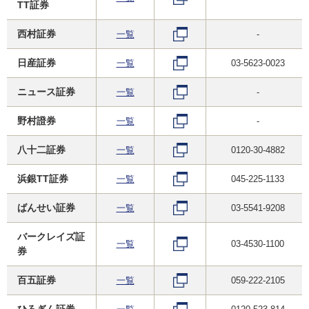
TT証券
西村証券
一覧
-
日産証券
一覧
03-5623-0023
ニュース証券
一覧
-
野村證券
一覧
-
八十二証券
一覧
0120-30-4882
浜銀TT証券
一覧
045-225-1133
ばんせい証券
一覧
03-5541-9208
バークレイズ証
一覧
03-4530-1100
券
百五証券
一覧
059-222-2105
ひろぎん証券