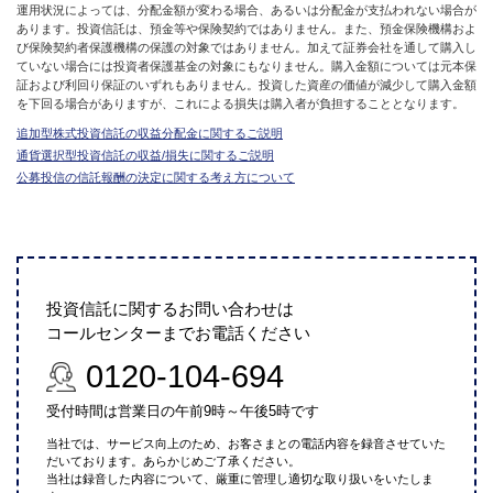
運用状況によっては、分配金額が変わる場合、あるいは分配金が支払われない場合が
あります。投資信託は、預金等や保険契約ではありません。また、預金保険機構およ
び保険契約者保護機構の保護の対象ではありません。加えて証券会社を通して購入し
ていない場合には投資者保護基金の対象にもなりません。購入金額については元本保
証および利回り保証のいずれもありません。投資した資産の価値が減少して購入金額
を下回る場合がありますが、これによる損失は購入者が負担することとなります。
追加型株式投資信託の収益分配金に関するご説明
通貨選択型投資信託の収益/損失に関するご説明
公募投信の信託報酬の決定に関する考え方について
投資信託に関するお問い合わせは
コールセンターまでお電話ください
0120-104-694
受付時間は営業日の午前9時～午後5時です
当社では、サービス向上のため、お客さまとの電話内容を録音させていた
だいております。あらかじめご了承ください。
当社は録音した内容について、厳重に管理し適切な取り扱いをいたしま