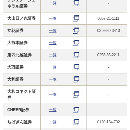
一覧
-
ネラル証券
大山日ノ丸証券
一覧
0857-21-1111
立花証券
一覧
03-3669-3410
大熊本証券
一覧
-
第四北越証券
一覧
0258-35-2211
大万証券
一覧
-
大和証券
一覧
-
大和コネクト証
一覧
-
券
CHEER証券
一覧
-
ちばぎん証券
一覧
0120-154-702