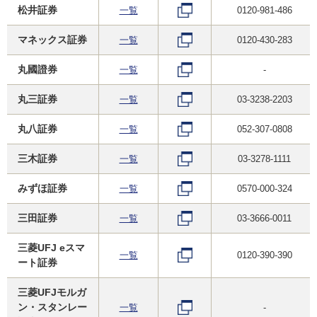
松井証券
一覧
0120-981-486
マネックス証券
一覧
0120-430-283
丸國證券
一覧
-
丸三証券
一覧
03-3238-2203
丸八証券
一覧
052-307-0808
三木証券
一覧
03-3278-1111
みずほ証券
一覧
0570-000-324
三田証券
一覧
03-3666-0011
三菱UFJ eスマ
一覧
0120-390-390
ート証券
三菱UFJモルガ
ン・スタンレー
一覧
-