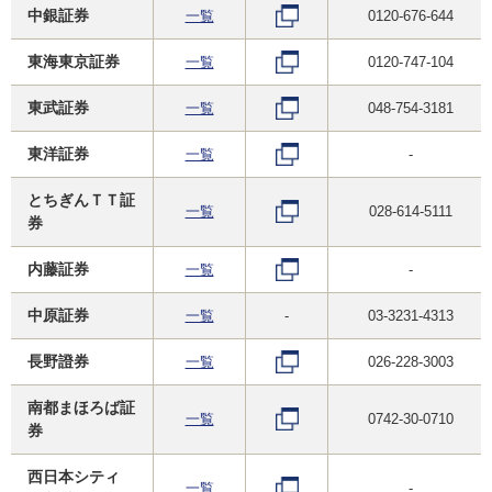
中銀証券
一覧
0120-676-644
東海東京証券
一覧
0120-747-104
東武証券
一覧
048-754-3181
東洋証券
一覧
-
とちぎんＴＴ証
一覧
028-614-5111
券
内藤証券
一覧
-
中原証券
一覧
-
03-3231-4313
長野證券
一覧
026-228-3003
南都まほろば証
一覧
0742-30-0710
券
西日本シティ
一覧
-