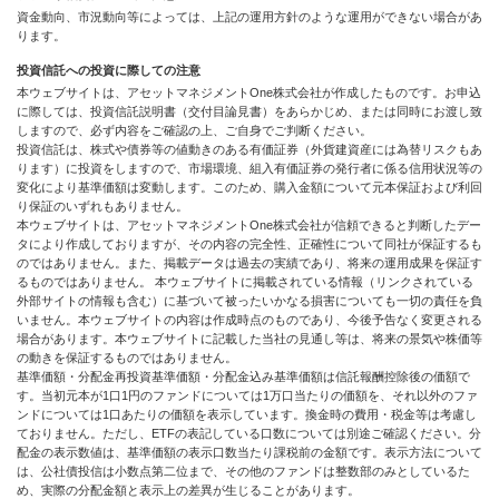
資金動向、市況動向等によっては、上記の運用方針のような運用ができない場合があ
ります。
投資信託への投資に際しての注意
本ウェブサイトは、アセットマネジメントOne株式会社が作成したものです。お申込
に際しては、投資信託説明書（交付目論見書）をあらかじめ、または同時にお渡し致
しますので、必ず内容をご確認の上、ご自身でご判断ください。
投資信託は、株式や債券等の値動きのある有価証券（外貨建資産には為替リスクもあ
ります）に投資をしますので、市場環境、組入有価証券の発行者に係る信用状況等の
変化により基準価額は変動します。このため、購入金額について元本保証および利回
り保証のいずれもありません。
本ウェブサイトは、アセットマネジメントOne株式会社が信頼できると判断したデー
タにより作成しておりますが、その内容の完全性、正確性について同社が保証するも
のではありません。また、掲載データは過去の実績であり、将来の運用成果を保証す
るものではありません。 本ウェブサイトに掲載されている情報（リンクされている
外部サイトの情報も含む）に基づいて被ったいかなる損害についても一切の責任を負
いません。本ウェブサイトの内容は作成時点のものであり、今後予告なく変更される
場合があります。本ウェブサイトに記載した当社の見通し等は、将来の景気や株価等
の動きを保証するものではありません。
基準価額・分配金再投資基準価額・分配金込み基準価額は信託報酬控除後の価額で
す。当初元本が1口1円のファンドについては1万口当たりの価額を、それ以外のファ
ンドについては1口あたりの価額を表示しています。換金時の費用・税金等は考慮し
ておりません。ただし、ETFの表記している口数については別途ご確認ください。分
配金の表示数値は、基準価額の表示口数当たり課税前の金額です。表示方法について
は、公社債投信は小数点第二位まで、その他のファンドは整数部のみとしているた
め、実際の分配金額と表示上の差異が生じることがあります。