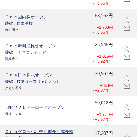
（+3.66％）
68,163円
Ｏｎｅ国内株オープン
愛称：自由演技
+1,703円
自由演技
（+2.56％）
26,946円
Ｏｎｅ新興成長株オープン
愛称：Ｊ-フロンティア
+1,016円
新興成長
（+3.92％）
30,961円
Ｏｎｅ日本株式オープン
愛称：技あり一本（るいとう）
+863円
技あり累投
（+2.87％）
50,012円
日経２２５ノーロードオープン
日経２２５
+1,771円
（+3.67％）
Ｏｎｅグローバル中小型長期成長株
17,207円