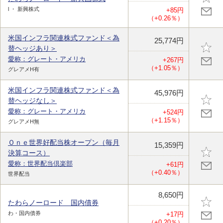
l ・ 新興株式
+85円
（+0.26％）
米国インフラ関連株式ファンド＜為
25,774円
替ヘッジあり＞
愛称：グレート・アメリカ
+267円
（+1.05％）
グレアメH有
米国インフラ関連株式ファンド＜為
45,976円
替ヘッジなし＞
愛称：グレート・アメリカ
+524円
（+1.15％）
グレアメH無
Ｏｎｅ世界好配当株オープン（毎月
15,359円
決算コース）
愛称：世界配当倶楽部
+61円
（+0.40％）
世界配当
8,650円
たわらノーロード 国内債券
わ・国内債券
+17円
（+0.20％）