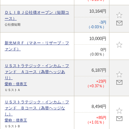
10,164円
ＤＬＩＢＪ公社債オープン（短期コ
ース）
-3円
公社債短期
（-0.03％）
10,000円
新光ＭＲＦ（マネー・リザーブ・フ
ァンド）
0円
（0.00％）
ＵＳストラテジック・インカム・フ
6,187円
ァンド Ａコース（為替ヘッジあ
り）
+23円
愛称：債券王
（+0.37％）
ＵＳストＡ
ＵＳストラテジック・インカム・フ
8,494円
ァンド Ｂコース（為替ヘッジな
し）
+85円
愛称：債券王
（+1.01％）
ＵＳストＢ