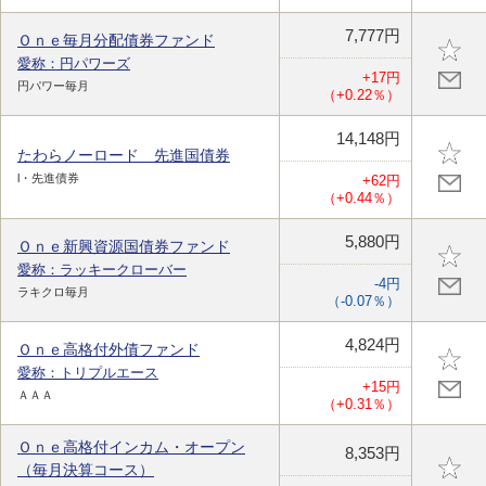
7,777円
Ｏｎｅ毎月分配債券ファンド
愛称：円パワーズ
+17円
円パワー毎月
（+0.22％）
14,148円
たわらノーロード 先進国債券
l・先進債券
+62円
（+0.44％）
5,880円
Ｏｎｅ新興資源国債券ファンド
愛称：ラッキークローバー
-4円
ラキクロ毎月
（-0.07％）
4,824円
Ｏｎｅ高格付外債ファンド
愛称：トリプルエース
+15円
ＡＡＡ
（+0.31％）
Ｏｎｅ高格付インカム・オープン
8,353円
（毎月決算コース）