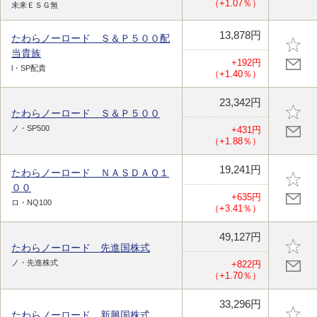
（+1.07％）
未来ＥＳＧ無
13,878円
たわらノーロード Ｓ＆Ｐ５００配
当貴族
+192円
l・SP配貴
（+1.40％）
23,342円
たわらノーロード Ｓ＆Ｐ５００
ノ・SP500
+431円
（+1.88％）
19,241円
たわらノーロード ＮＡＳＤＡＱ１
００
+635円
ロ・NQ100
（+3.41％）
49,127円
たわらノーロード 先進国株式
ノ・先進株式
+822円
（+1.70％）
33,296円
たわらノーロード 新興国株式