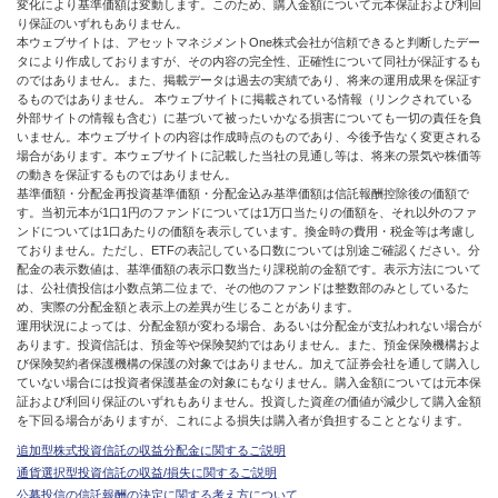
変化により基準価額は変動します。このため、購入金額について元本保証および利回
り保証のいずれもありません。
本ウェブサイトは、アセットマネジメントOne株式会社が信頼できると判断したデー
タにより作成しておりますが、その内容の完全性、正確性について同社が保証するも
のではありません。また、掲載データは過去の実績であり、将来の運用成果を保証す
るものではありません。 本ウェブサイトに掲載されている情報（リンクされている
外部サイトの情報も含む）に基づいて被ったいかなる損害についても一切の責任を負
いません。本ウェブサイトの内容は作成時点のものであり、今後予告なく変更される
場合があります。本ウェブサイトに記載した当社の見通し等は、将来の景気や株価等
の動きを保証するものではありません。
基準価額・分配金再投資基準価額・分配金込み基準価額は信託報酬控除後の価額で
す。当初元本が1口1円のファンドについては1万口当たりの価額を、それ以外のファ
ンドについては1口あたりの価額を表示しています。換金時の費用・税金等は考慮し
ておりません。ただし、ETFの表記している口数については別途ご確認ください。分
配金の表示数値は、基準価額の表示口数当たり課税前の金額です。表示方法について
は、公社債投信は小数点第二位まで、その他のファンドは整数部のみとしているた
め、実際の分配金額と表示上の差異が生じることがあります。
運用状況によっては、分配金額が変わる場合、あるいは分配金が支払われない場合が
あります。投資信託は、預金等や保険契約ではありません。また、預金保険機構およ
び保険契約者保護機構の保護の対象ではありません。加えて証券会社を通して購入し
ていない場合には投資者保護基金の対象にもなりません。購入金額については元本保
証および利回り保証のいずれもありません。投資した資産の価値が減少して購入金額
を下回る場合がありますが、これによる損失は購入者が負担することとなります。
追加型株式投資信託の収益分配金に関するご説明
通貨選択型投資信託の収益/損失に関するご説明
公募投信の信託報酬の決定に関する考え方について