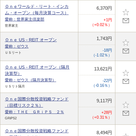
Ｏｎｅワールド・リート・インカ
6,370円
ム・オープン（毎月決算コース）
愛称：世界家主倶楽部
+1円
（+0.02％）
世界家主
1,743円
Ｏｎｅ US－REIT オープン
愛称：ゼウス
-18円
ＵＳリート
（-1.02％）
Ｏｎｅ US－REIT オープン（隔月
13,621円
決算型）
愛称：ゼウス（隔月決算型）
-22円
（-0.16％）
ＵＳリト隔月
Ｏｎｅ国際分散投資戦略ファンド
9,117円
（目標リスク２％）
愛称：ＴＨＥ ＧＲｉＰＳ ２％
+28円
（+0.31％）
GRiPS2
Ｏｎｅ国際分散投資戦略ファンド
8,494円