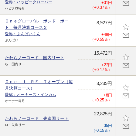
愛称：ハッピークローバー
+31円
（+0.37％）
ハピクロ毎月
Ｏｎｅグローバル・ボンド・ポー
8,927円
ト 毎月決算コース２
愛称：ぶんぱいくん
+49円
（+0.55％）
ぶんぱい
15,472円
たわらノーロード 国内リート
ら・国内リー
+27円
（+0.17％）
Ｏｎｅ Ｊ－ＲＥＩＴオープン（毎
3,239円
月決算コース）
愛称：オーナーズ・インカム
+8円
（+0.25％）
オーナー毎月
22,825円
たわらノーロード 先進国リート
ロ・先進リー
-35円
（-0.15％）