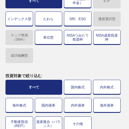
すべて
ETF
年金）
インデックス型
たわら
SRI、ESG
通貨選択型
ラップ専用
NISAつみたて
NISA成長投資
単位型
（SMA）
投資枠
枠
成功報酬型
投資対象で
絞り込む
すべて
国内株式
内外株式
海外株式
国内債券
内外債券
海外債券
不動産投信
資産複合（バラ
その他
（REIT）
ンス）