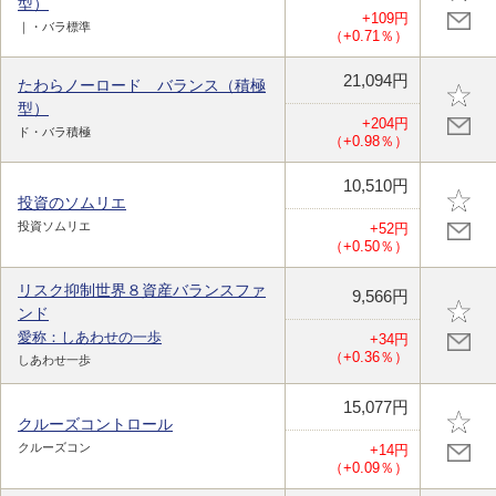
型）
+109円
｜・バラ標準
（+0.71％）
21,094円
たわらノーロード バランス（積極
型）
+204円
ド・バラ積極
（+0.98％）
10,510円
投資のソムリエ
投資ソムリエ
+52円
（+0.50％）
リスク抑制世界８資産バランスファ
9,566円
ンド
愛称：しあわせの一歩
+34円
（+0.36％）
しあわせ一歩
15,077円
クルーズコントロール
クルーズコン
+14円
（+0.09％）