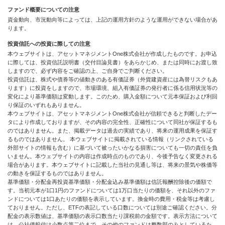
ファンド概要についての注意
資金動向、市況動向等によっては、上記の運用方針のような運用ができない場合があ
ります。
投資信託への投資に際しての注意
本ウェブサイトは、アセットマネジメントOne株式会社が作成したものです。お申込
に際しては、投資信託説明書（交付目論見書）をあらかじめ、または同時にお渡し致
しますので、必ず内容をご確認の上、ご自身でご判断ください。
投資信託は、株式や債券等の値動きのある有価証券（外貨建資産には為替リスクもあ
ります）に投資をしますので、市場環境、組入有価証券の発行者に係る信用状況等の
変化により基準価額は変動します。このため、購入金額について元本保証および利回
り保証のいずれもありません。
本ウェブサイトは、アセットマネジメントOne株式会社が信頼できると判断したデー
タにより作成しておりますが、その内容の完全性、正確性について同社が保証するも
のではありません。また、掲載データは過去の実績であり、将来の運用成果を保証す
るものではありません。 本ウェブサイトに掲載されている情報（リンクされている
外部サイトの情報も含む）に基づいて被ったいかなる損害についても一切の責任を負
いません。本ウェブサイトの内容は作成時点のものであり、今後予告なく変更される
場合があります。本ウェブサイトに記載した当社の見通し等は、将来の景気や株価等
の動きを保証するものではありません。
基準価額・分配金再投資基準価額・分配金込み基準価額は信託報酬控除後の価額で
す。当初元本が1口1円のファンドについては1万口当たりの価額を、それ以外のファ
ンドについては1口あたりの価額を表示しています。換金時の費用・税金等は考慮し
ておりません。ただし、ETFの表記している口数については別途ご確認ください。分
配金の表示数値は、基準価額の表示口数当たり課税前の金額です。表示方法について
は、公社債投信は小数点第二位まで、その他のファンドは整数部のみとしているた