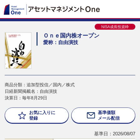
NISA成長投資枠
Ｏｎｅ国内株オープン
愛称：自由演技
商品分類：追加型投信／国内／株式
日経新聞掲載名：自由演技
決算日：毎年8月29日
お気に入りに
基準価額
登録
メール配信
基準日：2026/08/07