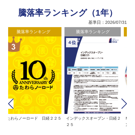
騰落率ランキング（1年）
基準日：2026/07/31
騰落率ランキング
騰落率ランキング
５位
６位
経２
ＭＨＡＭ株式インデックスファ
インデックスミリオン
イ
ンド２２５
ァ