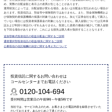
め、実際の分配金額と表示上の差異が生じることがあります。
運用状況によっては、分配金額が変わる場合、あるいは分配金が支払われない場合が
あります。投資信託は、預金等や保険契約ではありません。また、預金保険機構およ
び保険契約者保護機構の保護の対象ではありません。加えて証券会社を通して購入し
ていない場合には投資者保護基金の対象にもなりません。購入金額については元本保
証および利回り保証のいずれもありません。投資した資産の価値が減少して購入金額
を下回る場合がありますが、これによる損失は購入者が負担することとなります。
追加型株式投資信託の収益分配金に関するご説明
通貨選択型投資信託の収益/損失に関するご説明
公募投信の信託報酬の決定に関する考え方について
投資信託に関するお問い合わせは
コールセンターまでお電話ください
0120-104-694
受付時間は営業日の午前9時～午後5時です
当社では、サービス向上のため、お客さまとの電話内容を録音させていた
だいております。あらかじめご了承ください。