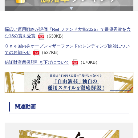
幅広い運用戦略が評価『R&I ファンド大賞2026』で最優秀賞を含
む15の賞を受賞
（630KB）
Ｏｎｅ国内株オープンマザーファンドのレンディング開始につい
てのお知らせ
（527KB）
信託財産留保額引き下げについて
（170KB）
関連動画