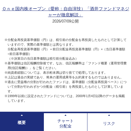
Ｏｎｅ国内株オープン（愛称：自由演技）「酒井ファンドマネジ
ャーが徹底解説」
2026/07/09公開
※分配金再投資基準価額（円）は、税引前の分配金を再投資したものとして計算して
いますので、実際の基準価額とは異なります。
分配金再投資基準価額（円）＝前日分配金再投資基準価額（円）×（当日基準価額
÷前日基準価額）
（※決算日の当日基準価額は税引前分配金込み）
※基準価額は信託報酬控除後です。なお、信託報酬率は「ファンド概要（運用管理費
用(信託報酬)）」をご覧ください。
※純資産総額については、表示桁未満は切り捨てで処理しております。
※上記は過去の実績であり、将来の運用成果等をお約束するものではありません。
※過去に受益権の分割が行われたファンドは、基準価額（分配金再投資ベース）につ
いて分割が行われずかつ分配金（税引前）を再投資したものとして計算していま
す。
※1999年以前に設定されたファンドについては、2000年1月4日以降のデータを掲載
しています。
チャート
概要
リスク
分配金