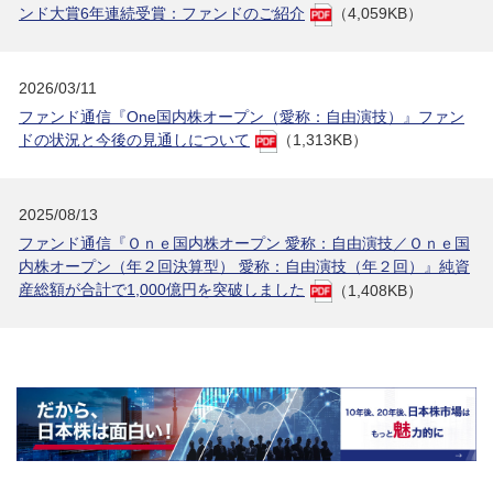
ンド大賞6年連続受賞：ファンドのご紹介
（4,059KB）
2026/03/11
ファンド通信『One国内株オープン（愛称：自由演技）』ファン
ドの状況と今後の見通しについて
（1,313KB）
2025/08/13
ファンド通信『Ｏｎｅ国内株オープン 愛称：自由演技／Ｏｎｅ国
内株オープン（年２回決算型） 愛称：自由演技（年２回）』純資
産総額が合計で1,000億円を突破しました
（1,408KB）