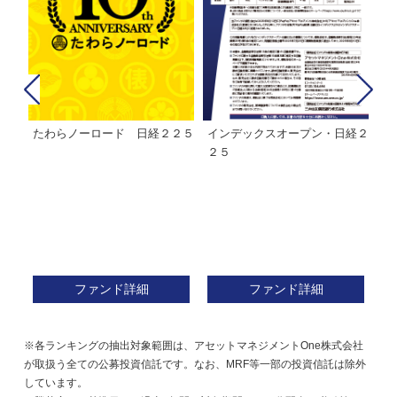
たわらノーロード 日経２２５
インデックスオープン・日経２
Ｍ
株式フ
２５
ン
ファンド詳細
ファンド詳細
※各ランキングの抽出対象範囲は、アセットマネジメントOne株式会社
が取扱う全ての公募投資信託です。なお、MRF等一部の投資信託は除外
しています。