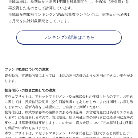
※騰落率は、基準日から過去1年間を対象期間とし、分配金（税引前）を
再投資したものとして計算しています。
※純資産増加額ランキングとWEB閲覧数ランキングは、基準日から過去1
ヵ月間を集計対象期間としています。
ランキングの詳細はこちら
ファンド概要についての注意
資金動向、市況動向等によっては、上記の運用方針のような運用ができない場合があ
ります。
投資信託への投資に際しての注意
本ウェブサイトは、アセットマネジメントOne株式会社が作成したものです。お申込
に際しては、投資信託説明書（交付目論見書）をあらかじめ、または同時にお渡し致
しますので、必ず内容をご確認の上、ご自身でご判断ください。
投資信託は、株式や債券等の値動きのある有価証券（外貨建資産には為替リスクもあ
ります）に投資をしますので、市場環境、組入有価証券の発行者に係る信用状況等の
変化により基準価額は変動します。このため、購入金額について元本保証および利回
り保証のいずれもありません。
本ウェブサイトは、アセットマネジメントOne株式会社が信頼できると判断したデー