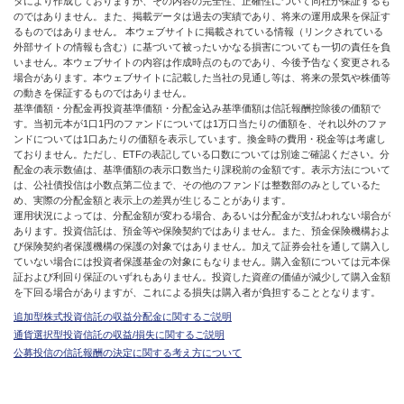
タにより作成しておりますが、その内容の完全性、正確性について同社が保証するも
のではありません。また、掲載データは過去の実績であり、将来の運用成果を保証す
るものではありません。 本ウェブサイトに掲載されている情報（リンクされている
外部サイトの情報も含む）に基づいて被ったいかなる損害についても一切の責任を負
いません。本ウェブサイトの内容は作成時点のものであり、今後予告なく変更される
場合があります。本ウェブサイトに記載した当社の見通し等は、将来の景気や株価等
の動きを保証するものではありません。
基準価額・分配金再投資基準価額・分配金込み基準価額は信託報酬控除後の価額で
す。当初元本が1口1円のファンドについては1万口当たりの価額を、それ以外のファ
ンドについては1口あたりの価額を表示しています。換金時の費用・税金等は考慮し
ておりません。ただし、ETFの表記している口数については別途ご確認ください。分
配金の表示数値は、基準価額の表示口数当たり課税前の金額です。表示方法について
は、公社債投信は小数点第二位まで、その他のファンドは整数部のみとしているた
め、実際の分配金額と表示上の差異が生じることがあります。
運用状況によっては、分配金額が変わる場合、あるいは分配金が支払われない場合が
あります。投資信託は、預金等や保険契約ではありません。また、預金保険機構およ
び保険契約者保護機構の保護の対象ではありません。加えて証券会社を通して購入し
ていない場合には投資者保護基金の対象にもなりません。購入金額については元本保
証および利回り保証のいずれもありません。投資した資産の価値が減少して購入金額
を下回る場合がありますが、これによる損失は購入者が負担することとなります。
追加型株式投資信託の収益分配金に関するご説明
通貨選択型投資信託の収益/損失に関するご説明
公募投信の信託報酬の決定に関する考え方について