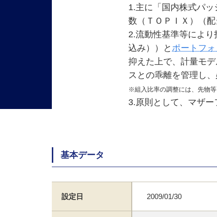
1.主に「国内株式パッ
数（ＴＯＰＩＸ）（配
2.流動性基準等によ
込み））と
ポートフォ
抑えた上で、計量モデ
スとの乖離を管理し、
※組入比率の調整には、先物等
3.原則として、マザ
基本データ
設定日
2009/01/30