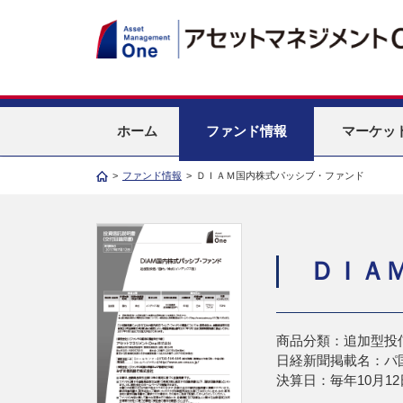
ホーム
ファンド情報
マーケッ
>
ファンド情報
>
ＤＩＡＭ国内株式パッシブ・ファンド
ＤＩＡ
商品分類：追加型投
日経新聞掲載名：パ
決算日：毎年10月12