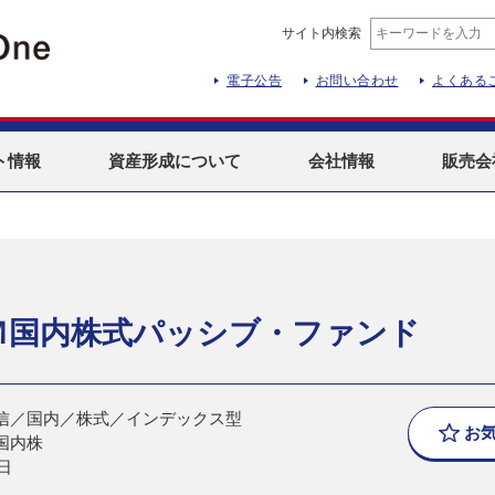
サイト内検索
電子公告
お問い合わせ
よくある
ト
情報
資産形成
について
会社情報
販売会
Ｍ国内株式パッシブ・ファンド
信／国内／株式／インデックス型
お
国内株
日