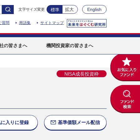
拡大
English
文字サイズ変更
標準
ご質問
用語集
サイトマップ
社
の皆さまへ
機関投資家
の皆さまへ
NISA成長投資枠
気に入りに
登録
基準価額
メール配信