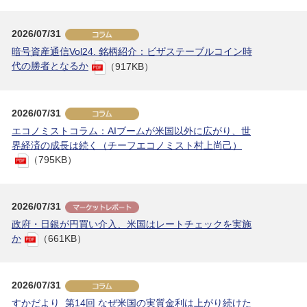
2026/07/31
暗号資産通信Vol24. 銘柄紹介：ビザステーブルコイン時
代の勝者となるか
（917KB）
2026/07/31
エコノミストコラム：AIブームが米国以外に広がり、世
界経済の成長は続く（チーフエコノミスト村上尚己）
（795KB）
2026/07/31
政府・日銀が円買い介入、米国はレートチェックを実施
か
（661KB）
2026/07/31
すかだより_第14回 なぜ米国の実質金利は上がり続けた