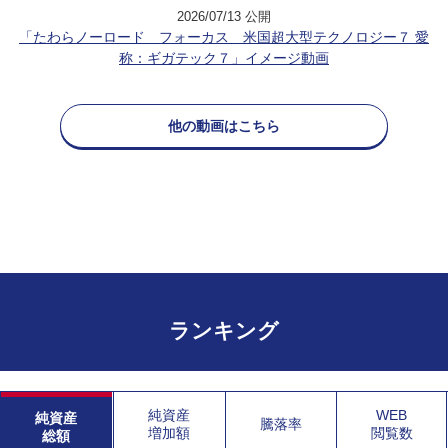
2026/07/13 公開
「たわらノーロード フォーカス 米国超大型テクノロジー７ 愛
称：ギガテック７」イメージ動画
他の動画はこちら
ランキング
純資産
WEB
純資産
騰落率
増加額
閲覧数
総額