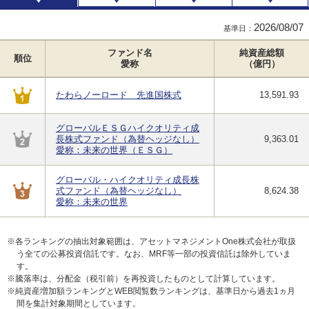
2026/08/07
基準日：
ファンド名
純資産総額
順位
愛称
（億円）
たわらノーロード 先進国株式
13,591.93
グローバルＥＳＧハイクオリティ成
長株式ファンド（為替ヘッジなし）
9,363.01
愛称：未来の世界（ＥＳＧ）
グローバル・ハイクオリティ成長株
式ファンド（為替ヘッジなし）
8,624.38
愛称：未来の世界
※各ランキングの抽出対象範囲は、アセットマネジメントOne株式会社が取扱
う全ての公募投資信託です。なお、MRF等一部の投資信託は除外していま
す。
※騰落率は、分配金（税引前）を再投資したものとして計算しています。
※純資産増加額ランキングとWEB閲覧数ランキングは、基準日から過去1ヵ月
間を集計対象期間としています。