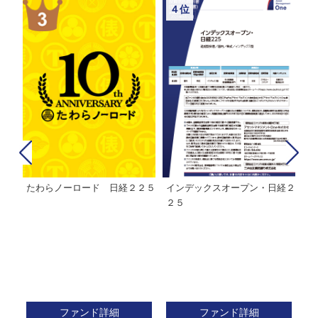
４位
たわらノーロード 日経２２５
インデックスオープン・日経２
Ｍ
株式フ
２５
ン
ファンド詳細
ファンド詳細