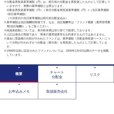
※分配金再投資基準価額（円）は、税引前の分配金を再投資したものとして計算して
いますので、実際の基準価額とは異なります。
分配金再投資基準価額（円）＝前日分配金再投資基準価額（円）×（当日基準価額
÷前日基準価額）
（※決算日の当日基準価額は税引前分配金込み）
※基準価額は信託報酬控除後です。なお、信託報酬率は「ファンド概要（運用管理費
用(信託報酬)）」をご覧ください。
※純資産総額については、表示桁未満は切り捨てで処理しております。
※上記は過去の実績であり、将来の運用成果等をお約束するものではありません。
※過去に受益権の分割が行われたファンドは、基準価額（分配金再投資ベース）につ
いて分割が行われずかつ分配金（税引前）を再投資したものとして計算していま
す。
※1999年以前に設定されたファンドについては、2000年1月4日以降のデータを掲載
しています。
チャート
概要
リスク
分配金
お申込みメモ
取扱販売会社