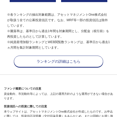
※各ランキングの抽出対象範囲は、アセットマネジメントOne株式会社
が取扱う全ての公募投資信託です。なお、MRF等一部の投資信託は除外
しています。
※騰落率は、基準日から過去1年間を対象期間とし、分配金（税引前）を
再投資したものとして計算しています。
※純資産増加額ランキングとWEB閲覧数ランキングは、基準日から過去1
ヵ月間を集計対象期間としています。
ランキングの詳細はこちら
ファンド概要についての注意
資金動向、市況動向等によっては、上記の運用方針のような運用ができない場合があ
ります。
投資信託への投資に際しての注意
本ウェブサイトは、アセットマネジメントOne株式会社が作成したものです。お申込
に際しては、投資信託説明書（交付目論見書）をあらかじめ、または同時にお渡し致