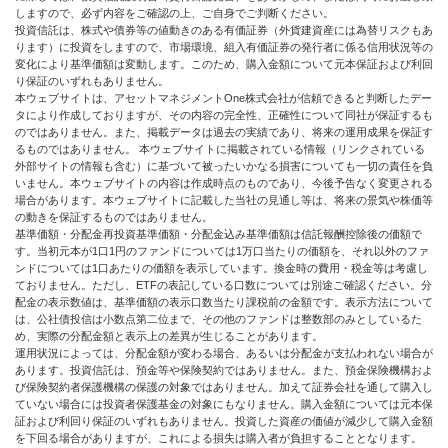
しますので、必ず内容をご確認の上、ご自身でご判断ください。
投資信託は、株式や債券等の値動きのある有価証券（外貨建資産には為替リスクもあ
ります）に投資をしますので、市場環境、組入有価証券の発行者に係る信用状況等の
変化により基準価額は変動します。このため、購入金額について元本保証および利回
り保証のいずれもありません。
本ウェブサイトは、アセットマネジメントOne株式会社が信頼できると判断したデー
タにより作成しておりますが、その内容の完全性、正確性について同社が保証するも
のではありません。また、掲載データは過去の実績であり、将来の運用成果を保証す
るものではありません。 本ウェブサイトに掲載されている情報（リンクされている
外部サイトの情報も含む）に基づいて被ったいかなる損害についても一切の責任を負
いません。本ウェブサイトの内容は作成時点のものであり、今後予告なく変更される
場合があります。本ウェブサイトに記載した当社の見通し等は、将来の景気や株価等
の動きを保証するものではありません。
基準価額・分配金再投資基準価額・分配金込み基準価額は信託報酬控除後の価額で
す。当初元本が1口1円のファンドについては1万口当たりの価額を、それ以外のファ
ンドについては1口あたりの価額を表示しています。換金時の費用・税金等は考慮し
ておりません。ただし、ETFの表記している口数については別途ご確認ください。分
配金の表示数値は、基準価額の表示口数当たり課税前の金額です。表示方法について
は、公社債投信は小数点第二位まで、その他のファンドは整数部のみとしているた
め、実際の分配金額と表示上の差異が生じることがあります。
運用状況によっては、分配金額が変わる場合、あるいは分配金が支払われない場合が
あります。投資信託は、預金等や保険契約ではありません。また、預金保険機構およ
び保険契約者保護機構の保護の対象ではありません。加えて証券会社を通して購入し
ていない場合には投資者保護基金の対象にもなりません。購入金額については元本保
証および利回り保証のいずれもありません。投資した資産の価値が減少して購入金額
を下回る場合がありますが、これによる損失は購入者が負担することとなります。