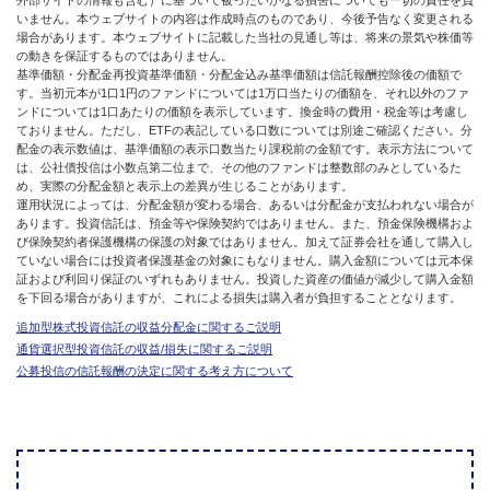
外部サイトの情報も含む）に基づいて被ったいかなる損害についても一切の責任を負
いません。本ウェブサイトの内容は作成時点のものであり、今後予告なく変更される
場合があります。本ウェブサイトに記載した当社の見通し等は、将来の景気や株価等
の動きを保証するものではありません。
基準価額・分配金再投資基準価額・分配金込み基準価額は信託報酬控除後の価額で
す。当初元本が1口1円のファンドについては1万口当たりの価額を、それ以外のファ
ンドについては1口あたりの価額を表示しています。換金時の費用・税金等は考慮し
ておりません。ただし、ETFの表記している口数については別途ご確認ください。分
配金の表示数値は、基準価額の表示口数当たり課税前の金額です。表示方法について
は、公社債投信は小数点第二位まで、その他のファンドは整数部のみとしているた
め、実際の分配金額と表示上の差異が生じることがあります。
運用状況によっては、分配金額が変わる場合、あるいは分配金が支払われない場合が
あります。投資信託は、預金等や保険契約ではありません。また、預金保険機構およ
び保険契約者保護機構の保護の対象ではありません。加えて証券会社を通して購入し
ていない場合には投資者保護基金の対象にもなりません。購入金額については元本保
証および利回り保証のいずれもありません。投資した資産の価値が減少して購入金額
を下回る場合がありますが、これによる損失は購入者が負担することとなります。
追加型株式投資信託の収益分配金に関するご説明
通貨選択型投資信託の収益/損失に関するご説明
公募投信の信託報酬の決定に関する考え方について