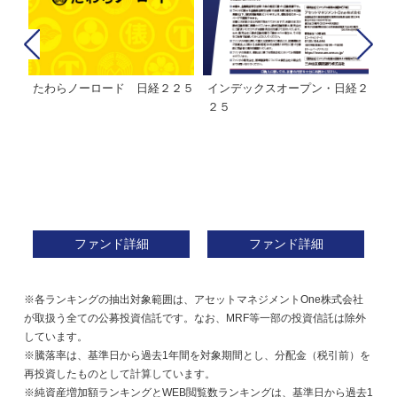
たわらノーロード 日経２２５
インデックスオープン・日経２
Ｍ
株式フ
２５
ン
ファンド詳細
ファンド詳細
※各ランキングの抽出対象範囲は、アセットマネジメントOne株式会社
が取扱う全ての公募投資信託です。なお、MRF等一部の投資信託は除外
しています。
※騰落率は、基準日から過去1年間を対象期間とし、分配金（税引前）を
再投資したものとして計算しています。
※純資産増加額ランキングとWEB閲覧数ランキングは、基準日から過去1