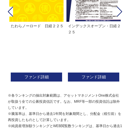
たわらノーロード 日経２２５
インデックスオープン・日経２
Ｍ
株式フ
２５
ン
ファンド詳細
ファンド詳細
※各ランキングの抽出対象範囲は、アセットマネジメントOne株式会社
が取扱う全ての公募投資信託です。なお、MRF等一部の投資信託は除外
しています。
※騰落率は、基準日から過去1年間を対象期間とし、分配金（税引前）を
再投資したものとして計算しています。
※純資産増加額ランキングとWEB閲覧数ランキングは、基準日から過去1