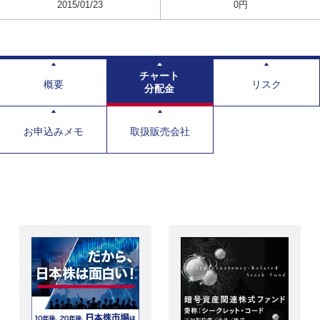
2015/01/23
0円
チャート
概要
リスク
分配金
お申込みメモ
取扱販売会社