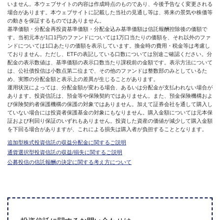
いません。本ウェブサイトの内容は作成時点のものであり、今後予告なく変更される
場合があります。本ウェブサイトに記載した当社の見通し等は、将来の景気や株価等
の動きを保証するものではありません。
基準価額・分配金再投資基準価額・分配金込み基準価額は信託報酬控除後の価額で
す。当初元本が1口1円のファンドについては1万口当たりの価額を、それ以外のファ
ンドについては1口あたりの価額を表示しています。換金時の費用・税金等は考慮し
ておりません。ただし、ETFの表記している口数については別途ご確認ください。分
配金の表示数値は、基準価額の表示口数当たり課税前の金額です。表示方法について
は、公社債投信は小数点第二位まで、その他のファンドは整数部のみとしているた
め、実際の分配金額と表示上の差異が生じることがあります。
運用状況によっては、分配金額が変わる場合、あるいは分配金が支払われない場合が
あります。投資信託は、預金等や保険契約ではありません。また、預金保険機構およ
び保険契約者保護機構の保護の対象ではありません。加えて証券会社を通して購入し
ていない場合には投資者保護基金の対象にもなりません。購入金額については元本保
証および利回り保証のいずれもありません。投資した資産の価値が減少して購入金額
を下回る場合がありますが、これによる損失は購入者が負担することとなります。
追加型株式投資信託の収益分配金に関するご説明
通貨選択型投資信託の収益/損失に関するご説明
公募投信の信託報酬の決定に関する考え方について