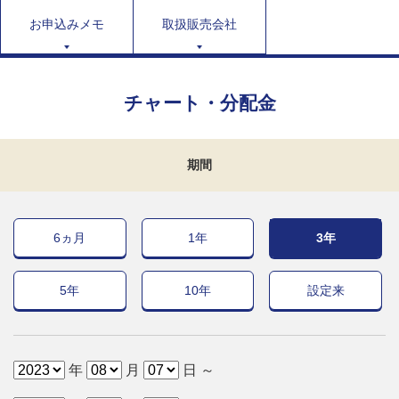
お申込みメモ
取扱販売会社
チャート・分配金
期間
6ヵ月
1年
3年
5年
10年
設定来
年
月
日 ～