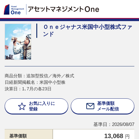
Ｏｎｅジャナス米国中小型株式ファ
ンド
商品分類：追加型投信／海外／株式
日経新聞掲載名：米国中小型株
決算日：1､7月の各23日
お気に入りに
基準価額
登録
メール配信
基準日：2026/08/07
13,068
基準価額
円