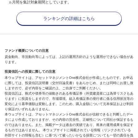
ヵ月間を集計対象期間としています。
ランキングの詳細はこちら
ファンド概要についての注意
資金動向、市況動向等によっては、上記の運用方針のような運用ができない場合があ
ります。
投資信託への投資に際しての注意
本ウェブサイトは、アセットマネジメントOne株式会社が作成したものです。お申込
に際しては、投資信託説明書（交付目論見書）をあらかじめ、または同時にお渡し致
しますので、必ず内容をご確認の上、ご自身でご判断ください。
投資信託は、株式や債券等の値動きのある有価証券（外貨建資産には為替リスクもあ
ります）に投資をしますので、市場環境、組入有価証券の発行者に係る信用状況等の
変化により基準価額は変動します。このため、購入金額について元本保証および利回
り保証のいずれもありません。
本ウェブサイトは、アセットマネジメントOne株式会社が信頼できると判断したデー
タにより作成しておりますが、その内容の完全性、正確性について同社が保証するも
のではありません。また、掲載データは過去の実績であり、将来の運用成果を保証す
るものではありません。 本ウェブサイトに掲載されている情報（リンクされている
外部サイトの情報も含む）に基づいて被ったいかなる損害についても一切の責任を負