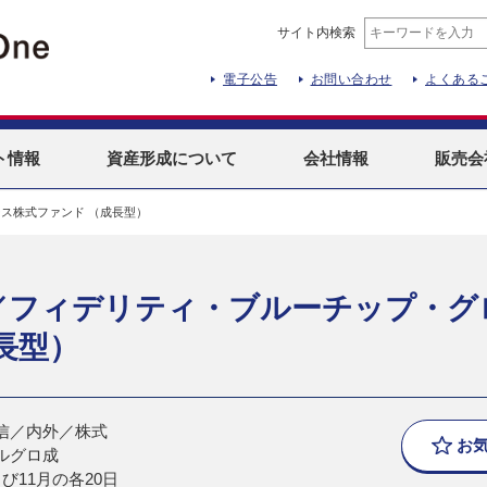
サイト内検索
電子公告
お問い合わせ
よくある
ト
情報
資産形成
について
会社情報
販売会
ス株式ファンド （成長型）
／フィデリティ・ブルーチップ・グ
長型）
信／内外／株式
お
ルグロ成
び11月の各20日