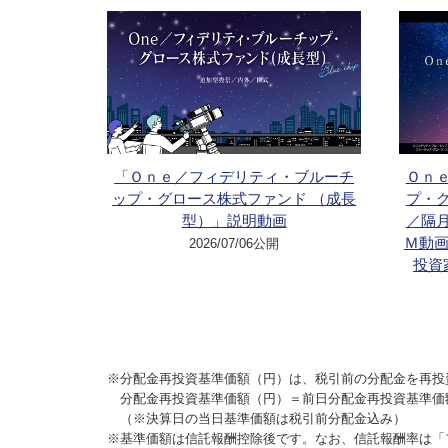
「Ｏｎｅ／フィデリティ・ブルーチ
Ｏｎ
ップ・グロース株式ファンド （成長
プ・
型）」説明動画
／隔
Ｍ動画
2026/07/06公開
投資
※分配金再投資基準価額（円）は、税引前の分配金を再投
分配金再投資基準価額（円）＝前日分配金再投資基準価
（※決算日の当日基準価額は税引前分配金込み）
※基準価額は信託報酬控除後です。なお、信託報酬率は「