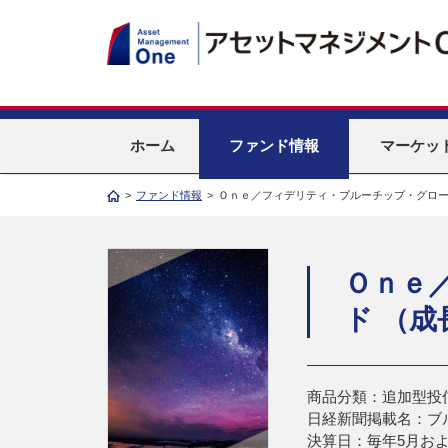
ホーム
ファンド情報
マーケッ
>
ファンド情報
>
Ｏｎｅ／フィデリティ・ブルーチップ・グロー
Ｏｎｅ
ド （成
商品分類：追加型投
日経新聞掲載名：ブ
決算日：毎年5月およ