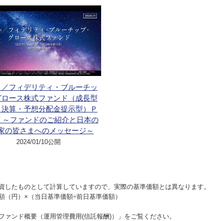
ｅ／フィデリティ・ブルーチッ
グロース株式ファンド（成長型
月決算・予想分配金提示型）Ｐ
 ～ファンドのご紹介と日本の
家の皆さまへのメッセージ～
2024/01/10公開
資したものとして計算していますので、実際の基準価額とは異なります。
額（円）×（当日基準価額÷前日基準価額）
ファンド概要（運用管理費用(信託報酬)）」をご覧ください。