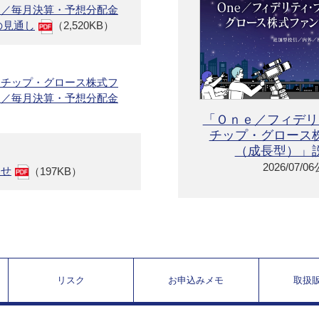
型／毎月決算・予想分配金
の見通し
（2,520KB）
ーチップ・グロース株式フ
型／毎月決算・予想分配金
「Ｏｎｅ／フィデリ
チップ・グロース
（成長型）」
2026/07/0
らせ
（197KB）
リスク
お申込みメモ
取扱