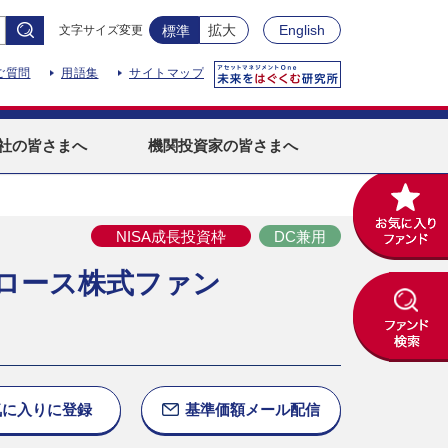
拡大
English
文字サイズ変更
標準
ご質問
用語集
サイトマップ
社
の皆さまへ
機関投資家
の皆さまへ
NISA成長投資枠
DC兼用
ロース株式ファン
気に入りに
登録
基準価額
メール配信