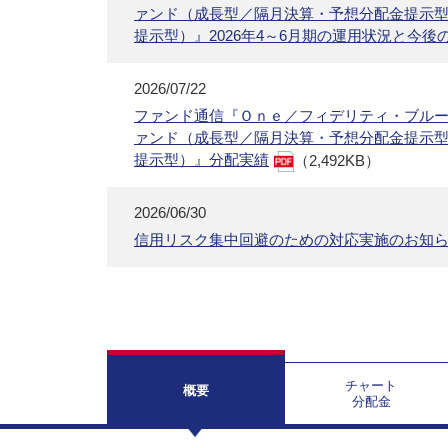
ァンド（成長型／隔月決算・予想分配金提示
提示型）』2026年4～6月期の運用状況と今後
2026/07/22
ファンド通信『Ｏｎｅ／フィデリティ・ブル
ァンド（成長型／隔月決算・予想分配金提示
提示型）』分配実績
（2,492KB）
2026/06/30
信用リスク集中回避のための対応実施のお知
チャート
概要
分配金