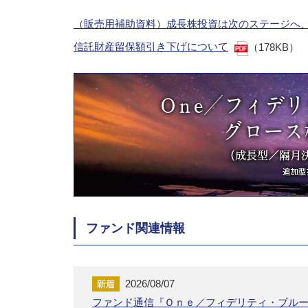
（販売用補助資料）成長株投資は次のステージへ
信託財産留保額引き下げについて
（178KB）
ファンド関連情報
2026/08/07
ファンド通信『Ｏｎｅ／フィデリティ・ブル