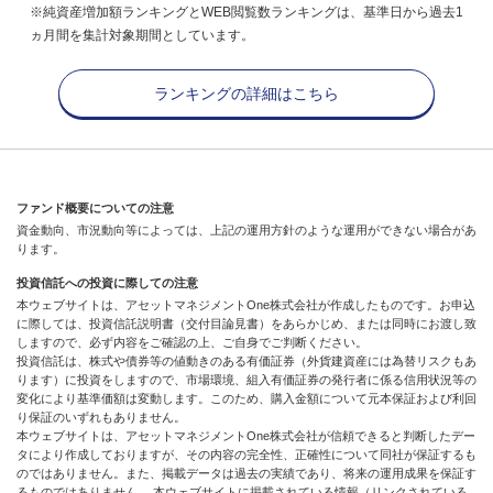
※純資産増加額ランキングとWEB閲覧数ランキングは、基準日から過去1
ヵ月間を集計対象期間としています。
ランキングの詳細はこちら
ファンド概要についての注意
資金動向、市況動向等によっては、上記の運用方針のような運用ができない場合があ
ります。
投資信託への投資に際しての注意
本ウェブサイトは、アセットマネジメントOne株式会社が作成したものです。お申込
に際しては、投資信託説明書（交付目論見書）をあらかじめ、または同時にお渡し致
しますので、必ず内容をご確認の上、ご自身でご判断ください。
投資信託は、株式や債券等の値動きのある有価証券（外貨建資産には為替リスクもあ
ります）に投資をしますので、市場環境、組入有価証券の発行者に係る信用状況等の
変化により基準価額は変動します。このため、購入金額について元本保証および利回
り保証のいずれもありません。
本ウェブサイトは、アセットマネジメントOne株式会社が信頼できると判断したデー
タにより作成しておりますが、その内容の完全性、正確性について同社が保証するも
のではありません。また、掲載データは過去の実績であり、将来の運用成果を保証す
るものではありません。 本ウェブサイトに掲載されている情報（リンクされている