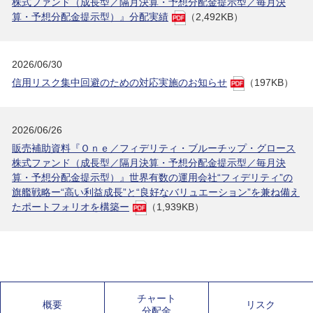
株式ファンド（成長型／隔月決算・予想分配金提示型／毎月決
算・予想分配金提示型）』分配実績
（2,492KB）
2026/06/30
信用リスク集中回避のための対応実施のお知らせ
（197KB）
2026/06/26
販売補助資料『Ｏｎｅ／フィデリティ・ブルーチップ・グロース
株式ファンド（成長型／隔月決算・予想分配金提示型／毎月決
算・予想分配金提示型）』世界有数の運用会社“フィデリティ”の
旗艦戦略
ー
“高い利益成長”と“良好なバリュエーション”を兼ね備え
たポートフォリオを構築
ー
（1,939KB）
チャート
概要
リスク
分配金