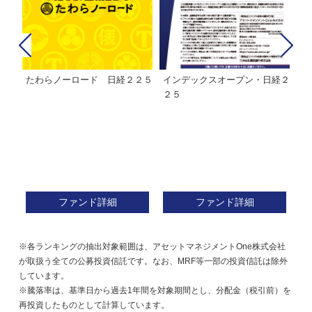
経２
ＭＨＡＭ株式インデックスファ
インデックスミリオン
イ
ンド２２５
ァ
ファンド詳細
ファンド詳細
※各ランキングの抽出対象範囲は、アセットマネジメントOne株式会社
が取扱う全ての公募投資信託です。なお、MRF等一部の投資信託は除外
しています。
※騰落率は、基準日から過去1年間を対象期間とし、分配金（税引前）を
再投資したものとして計算しています。