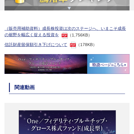
（販売用補助資料）成長株投資は次のステージへ、いまこそ成長
の裾野を幅広く捉える投資を
（1,756KB）
信託財産留保額引き下げについて
（178KB）
関連動画