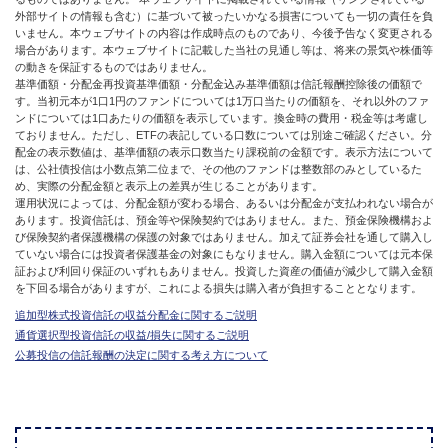
外部サイトの情報も含む）に基づいて被ったいかなる損害についても一切の責任を負
いません。本ウェブサイトの内容は作成時点のものであり、今後予告なく変更される
場合があります。本ウェブサイトに記載した当社の見通し等は、将来の景気や株価等
の動きを保証するものではありません。
基準価額・分配金再投資基準価額・分配金込み基準価額は信託報酬控除後の価額で
す。当初元本が1口1円のファンドについては1万口当たりの価額を、それ以外のファ
ンドについては1口あたりの価額を表示しています。換金時の費用・税金等は考慮し
ておりません。ただし、ETFの表記している口数については別途ご確認ください。分
配金の表示数値は、基準価額の表示口数当たり課税前の金額です。表示方法について
は、公社債投信は小数点第二位まで、その他のファンドは整数部のみとしているた
め、実際の分配金額と表示上の差異が生じることがあります。
運用状況によっては、分配金額が変わる場合、あるいは分配金が支払われない場合が
あります。投資信託は、預金等や保険契約ではありません。また、預金保険機構およ
び保険契約者保護機構の保護の対象ではありません。加えて証券会社を通して購入し
ていない場合には投資者保護基金の対象にもなりません。購入金額については元本保
証および利回り保証のいずれもありません。投資した資産の価値が減少して購入金額
を下回る場合がありますが、これによる損失は購入者が負担することとなります。
追加型株式投資信託の収益分配金に関するご説明
通貨選択型投資信託の収益/損失に関するご説明
公募投信の信託報酬の決定に関する考え方について