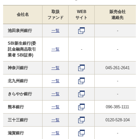
取扱
WEB
販売会社
会社名
ファンド
サイト
連絡先
池田泉州銀行
一覧
-
SBI新生銀行(委
託金融商品取引
一覧
-
-
業者 SBI証券)
神奈川銀行
一覧
045-261-2641
北九州銀行
一覧
-
きらやか銀行
一覧
-
熊本銀行
一覧
096-385-1111
三十三銀行
一覧
0120-528-104
滋賀銀行
一覧
-