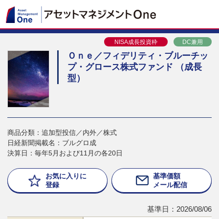
NISA成長投資枠
DC兼用
Ｏｎｅ／フィデリティ・ブルーチッ
プ・グロース株式ファンド （成長
型）
商品分類：追加型投信／内外／株式
日経新聞掲載名：ブルグロ成
決算日：毎年5月および11月の各20日
お気に入りに
基準価額
登録
メール配信
基準日：2026/08/06