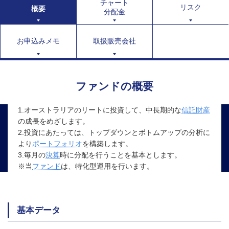
チャート
リスク
概要
分配金
お申込みメモ
取扱販売会社
ファンドの概要
1.オーストラリアのリートに投資して、中長期的な
信託財産
の成長をめざします。
2.投資にあたっては、トップダウンとボトムアップの分析に
より
ポートフォリオ
を構築します。
3.毎月の
決算
時に分配を行うことを基本とします。
※当
ファンド
は、特化型運用を行います。
基本データ