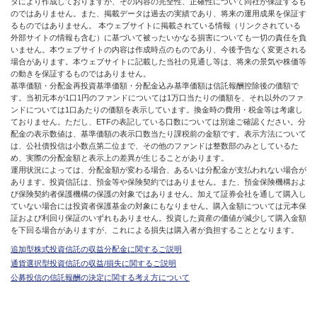
タにより作成しておりますが、その内容の完全性、正確性について同社が保証するも
のではありません。また、掲載データは過去の実績であり、将来の運用成果を保証す
るものではありません。 本ウェブサイトに掲載されている情報（リンクされている
外部サイトの情報も含む）に基づいて被ったいかなる損害についても一切の責任を負
いません。本ウェブサイトの内容は作成時点のものであり、今後予告なく変更される
場合があります。本ウェブサイトに記載した当社の見通し等は、将来の景気や株価等
の動きを保証するものではありません。
基準価額・分配金再投資基準価額・分配金込み基準価額は信託報酬控除後の価額で
す。当初元本が1口1円のファンドについては1万口当たりの価額を、それ以外のファ
ンドについては1口あたりの価額を表示しています。換金時の費用・税金等は考慮し
ておりません。ただし、ETFの表記している口数については別途ご確認ください。分
配金の表示数値は、基準価額の表示口数当たり課税前の金額です。表示方法について
は、公社債投信は小数点第二位まで、その他のファンドは整数部のみとしているた
め、実際の分配金額と表示上の差異が生じることがあります。
運用状況によっては、分配金額が変わる場合、あるいは分配金が支払われない場合が
あります。投資信託は、預金等や保険契約ではありません。また、預金保険機構およ
び保険契約者保護機構の保護の対象ではありません。加えて証券会社を通して購入し
ていない場合には投資者保護基金の対象にもなりません。購入金額については元本保
証および利回り保証のいずれもありません。投資した資産の価値が減少して購入金額
を下回る場合がありますが、これによる損失は購入者が負担することとなります。
追加型株式投資信託の収益分配金に関するご説明
通貨選択型投資信託の収益/損失に関するご説明
公募投信の信託報酬の決定に関する考え方について