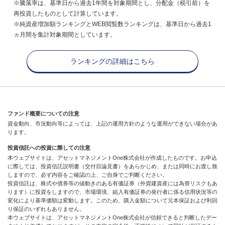
※騰落率は、基準日から過去1年間を対象期間とし、分配金（税引前）を
再投資したものとして計算しています。
※純資産増加額ランキングとWEB閲覧数ランキングは、基準日から過去1
ヵ月間を集計対象期間としています。
ランキングの詳細はこちら
ファンド概要についての注意
資金動向、市況動向等によっては、上記の運用方針のような運用ができない場合があ
ります。
投資信託への投資に際しての注意
本ウェブサイトは、アセットマネジメントOne株式会社が作成したものです。お申込
に際しては、投資信託説明書（交付目論見書）をあらかじめ、または同時にお渡し致
しますので、必ず内容をご確認の上、ご自身でご判断ください。
投資信託は、株式や債券等の値動きのある有価証券（外貨建資産には為替リスクもあ
ります）に投資をしますので、市場環境、組入有価証券の発行者に係る信用状況等の
変化により基準価額は変動します。このため、購入金額について元本保証および利回
り保証のいずれもありません。
本ウェブサイトは、アセットマネジメントOne株式会社が信頼できると判断したデー