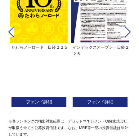
たわらノーロード 日経２２５
インデックスオープン・日経２
Ｍ
株式フ
２５
ン
ファンド詳細
ファンド詳細
※各ランキングの抽出対象範囲は、アセットマネジメントOne株式会社
が取扱う全ての公募投資信託です。なお、MRF等一部の投資信託は除外
しています。