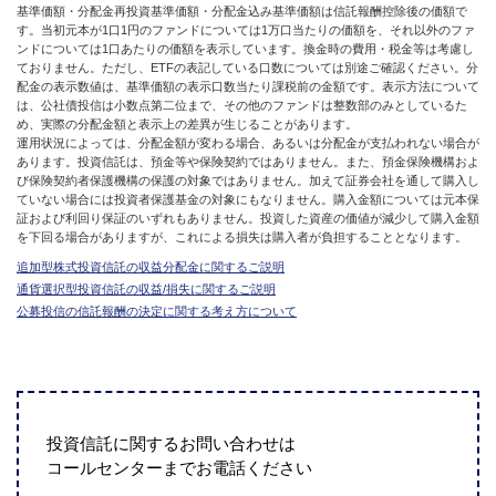
基準価額・分配金再投資基準価額・分配金込み基準価額は信託報酬控除後の価額で
す。当初元本が1口1円のファンドについては1万口当たりの価額を、それ以外のファ
ンドについては1口あたりの価額を表示しています。換金時の費用・税金等は考慮し
ておりません。ただし、ETFの表記している口数については別途ご確認ください。分
配金の表示数値は、基準価額の表示口数当たり課税前の金額です。表示方法について
は、公社債投信は小数点第二位まで、その他のファンドは整数部のみとしているた
め、実際の分配金額と表示上の差異が生じることがあります。
運用状況によっては、分配金額が変わる場合、あるいは分配金が支払われない場合が
あります。投資信託は、預金等や保険契約ではありません。また、預金保険機構およ
び保険契約者保護機構の保護の対象ではありません。加えて証券会社を通して購入し
ていない場合には投資者保護基金の対象にもなりません。購入金額については元本保
証および利回り保証のいずれもありません。投資した資産の価値が減少して購入金額
を下回る場合がありますが、これによる損失は購入者が負担することとなります。
追加型株式投資信託の収益分配金に関するご説明
通貨選択型投資信託の収益/損失に関するご説明
公募投信の信託報酬の決定に関する考え方について
投資信託に関するお問い合わせは
コールセンターまでお電話ください