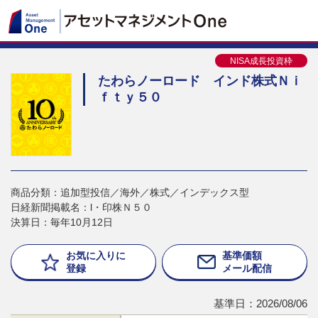
NISA成長投資枠
たわらノーロード インド株式Ｎｉ
ｆｔｙ５０
商品分類：追加型投信／海外／株式／インデックス型
日経新聞掲載名：l・印株Ｎ５０
決算日：毎年10月12日
お気に入りに
基準価額
登録
メール配信
基準日：2026/08/06