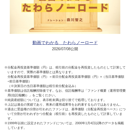
動画でわかる たわらノーロード
2026/07/08公開
※分配金再投資基準価額（円）は、税引前の分配金を再投資したものとして計算して
いますので、実際の基準価額とは異なります。
分配金再投資基準価額（円）＝前日分配金再投資基準価額（円）×（当日基準価額
÷前日基準価額）
（※決算日の当日基準価額は税引前分配金込み）
※基準価額は信託報酬控除後です。なお、信託報酬率は「ファンド概要（運用管理費
用(信託報酬)）」をご覧ください。
※純資産総額については、表示桁未満は切り捨てで処理しております。
※上記は過去の実績であり、将来の運用成果等をお約束するものではありません。
※過去に受益権の分割が行われたファンドは、基準価額（分配金再投資ベース）につ
いて分割が行われずかつ分配金（税引前）を再投資したものとして計算していま
す。
※1999年以前に設定されたファンドについては、2000年1月4日以降のデータを掲載
しています。