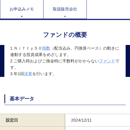
お申込みメモ
取扱販売会社
ファンドの概要
1.Ｎｉｆｔｙ５０
指数
（配当込み、円換算ベース）の動きに
連動する投資成果をめざします。
2.ご購入時およびご換金時に手数料がかからない
ファンド
で
す。
3.年1回
決算
を行います。
基本データ
設定日
2024/12/11