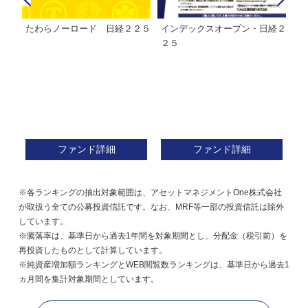
経２
ＭＨＡＭ株式インデックスファ
インデックスミリオン
イ
ンド２２５
ァ
ファンド詳細
ファンド詳細
※各ランキングの抽出対象範囲は、アセットマネジメントOne株式会社
が取扱う全ての公募投資信託です。なお、MRF等一部の投資信託は除外
しています。
※騰落率は、基準日から過去1年間を対象期間とし、分配金（税引前）を
再投資したものとして計算しています。
※純資産増加額ランキングとWEB閲覧数ランキングは、基準日から過去1
ヵ月間を集計対象期間としています。