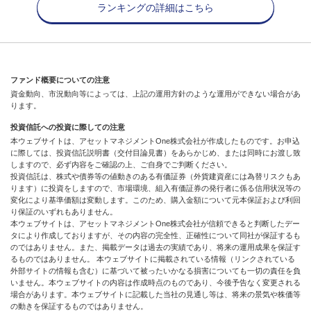
ランキングの詳細はこちら
ファンド概要についての注意
資金動向、市況動向等によっては、上記の運用方針のような運用ができない場合があ
ります。
投資信託への投資に際しての注意
本ウェブサイトは、アセットマネジメントOne株式会社が作成したものです。お申込
に際しては、投資信託説明書（交付目論見書）をあらかじめ、または同時にお渡し致
しますので、必ず内容をご確認の上、ご自身でご判断ください。
投資信託は、株式や債券等の値動きのある有価証券（外貨建資産には為替リスクもあ
ります）に投資をしますので、市場環境、組入有価証券の発行者に係る信用状況等の
変化により基準価額は変動します。このため、購入金額について元本保証および利回
り保証のいずれもありません。
本ウェブサイトは、アセットマネジメントOne株式会社が信頼できると判断したデー
タにより作成しておりますが、その内容の完全性、正確性について同社が保証するも
のではありません。また、掲載データは過去の実績であり、将来の運用成果を保証す
るものではありません。 本ウェブサイトに掲載されている情報（リンクされている
外部サイトの情報も含む）に基づいて被ったいかなる損害についても一切の責任を負
いません。本ウェブサイトの内容は作成時点のものであり、今後予告なく変更される
場合があります。本ウェブサイトに記載した当社の見通し等は、将来の景気や株価等
の動きを保証するものではありません。