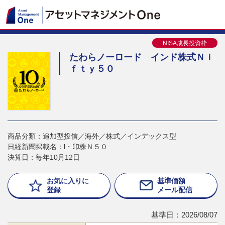
NISA成長投資枠
たわらノーロード インド株式Ｎｉ
ｆｔｙ５０
商品分類：追加型投信／海外／株式／インデックス型
日経新聞掲載名：l・印株Ｎ５０
決算日：毎年10月12日
お気に入りに
基準価額
登録
メール配信
基準日：2026/08/07