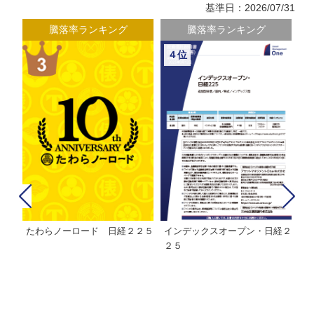
基準日：2026/07/31
騰落率ランキング
騰落率ランキング
５位
６位
経２
ＭＨＡＭ株式インデックスファ
インデックスミリオン
イ
ンド２２５
ァ