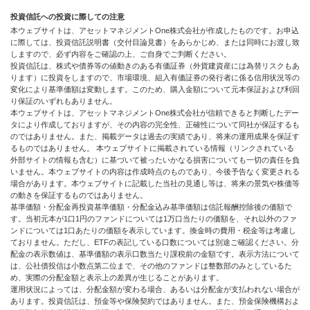
投資信託への投資に際しての注意
本ウェブサイトは、アセットマネジメントOne株式会社が作成したものです。お申込
に際しては、投資信託説明書（交付目論見書）をあらかじめ、または同時にお渡し致
しますので、必ず内容をご確認の上、ご自身でご判断ください。
投資信託は、株式や債券等の値動きのある有価証券（外貨建資産には為替リスクもあ
ります）に投資をしますので、市場環境、組入有価証券の発行者に係る信用状況等の
変化により基準価額は変動します。このため、購入金額について元本保証および利回
り保証のいずれもありません。
本ウェブサイトは、アセットマネジメントOne株式会社が信頼できると判断したデー
タにより作成しておりますが、その内容の完全性、正確性について同社が保証するも
のではありません。また、掲載データは過去の実績であり、将来の運用成果を保証す
るものではありません。 本ウェブサイトに掲載されている情報（リンクされている
外部サイトの情報も含む）に基づいて被ったいかなる損害についても一切の責任を負
いません。本ウェブサイトの内容は作成時点のものであり、今後予告なく変更される
場合があります。本ウェブサイトに記載した当社の見通し等は、将来の景気や株価等
の動きを保証するものではありません。
基準価額・分配金再投資基準価額・分配金込み基準価額は信託報酬控除後の価額で
す。当初元本が1口1円のファンドについては1万口当たりの価額を、それ以外のファ
ンドについては1口あたりの価額を表示しています。換金時の費用・税金等は考慮し
ておりません。ただし、ETFの表記している口数については別途ご確認ください。分
配金の表示数値は、基準価額の表示口数当たり課税前の金額です。表示方法について
は、公社債投信は小数点第二位まで、その他のファンドは整数部のみとしているた
め、実際の分配金額と表示上の差異が生じることがあります。
運用状況によっては、分配金額が変わる場合、あるいは分配金が支払われない場合が
あります。投資信託は、預金等や保険契約ではありません。また、預金保険機構およ