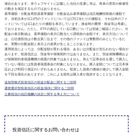
場合があります。本ウェブサイトに記載した当社の見通し等は、将来の景気や株価等
の動きを保証するものではありません。
基準価額・分配金再投資基準価額・分配金込み基準価額は信託報酬控除後の価額で
す。当初元本が1口1円のファンドについては1万口当たりの価額を、それ以外のファ
ンドについては1口あたりの価額を表示しています。換金時の費用・税金等は考慮し
ておりません。ただし、ETFの表記している口数については別途ご確認ください。分
配金の表示数値は、基準価額の表示口数当たり課税前の金額です。表示方法について
は、公社債投信は小数点第二位まで、その他のファンドは整数部のみとしているた
め、実際の分配金額と表示上の差異が生じることがあります。
運用状況によっては、分配金額が変わる場合、あるいは分配金が支払われない場合が
あります。投資信託は、預金等や保険契約ではありません。また、預金保険機構およ
び保険契約者保護機構の保護の対象ではありません。加えて証券会社を通して購入し
ていない場合には投資者保護基金の対象にもなりません。購入金額については元本保
証および利回り保証のいずれもありません。投資した資産の価値が減少して購入金額
を下回る場合がありますが、これによる損失は購入者が負担することとなります。
追加型株式投資信託の収益分配金に関するご説明
通貨選択型投資信託の収益/損失に関するご説明
公募投信の信託報酬の決定に関する考え方について
投資信託に関するお問い合わせは