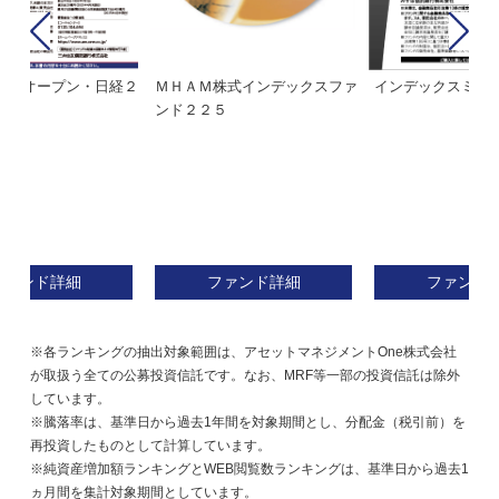
経２
ＭＨＡＭ株式インデックスファ
インデックスミリオン
イ
ンド２２５
ァ
ファンド詳細
ファンド詳細
※各ランキングの抽出対象範囲は、アセットマネジメントOne株式会社
が取扱う全ての公募投資信託です。なお、MRF等一部の投資信託は除外
しています。
※騰落率は、基準日から過去1年間を対象期間とし、分配金（税引前）を
再投資したものとして計算しています。
※純資産増加額ランキングとWEB閲覧数ランキングは、基準日から過去1
ヵ月間を集計対象期間としています。