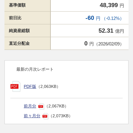
48,399
基準価額
円
-60
前日比
円 （-0.12%）
52.31
純資産総額
億円
0
直近分配金
円（2026/02/09）
最新の月次レポート
PDF版
（2,063KB）
前月分
（2,067KB）
前々月分
（2,073KB）