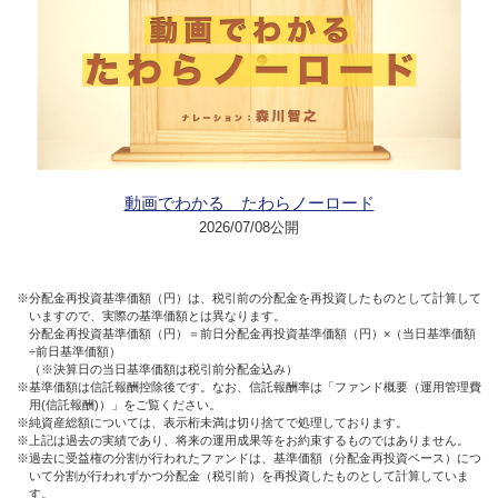
動画でわかる たわらノーロード
2026/07/08公開
※分配金再投資基準価額（円）は、税引前の分配金を再投資したものとして計算して
いますので、実際の基準価額とは異なります。
分配金再投資基準価額（円）＝前日分配金再投資基準価額（円）×（当日基準価額
÷前日基準価額）
（※決算日の当日基準価額は税引前分配金込み）
※基準価額は信託報酬控除後です。なお、信託報酬率は「ファンド概要（運用管理費
用(信託報酬)）」をご覧ください。
※純資産総額については、表示桁未満は切り捨てで処理しております。
※上記は過去の実績であり、将来の運用成果等をお約束するものではありません。
※過去に受益権の分割が行われたファンドは、基準価額（分配金再投資ベース）につ
いて分割が行われずかつ分配金（税引前）を再投資したものとして計算していま
す。