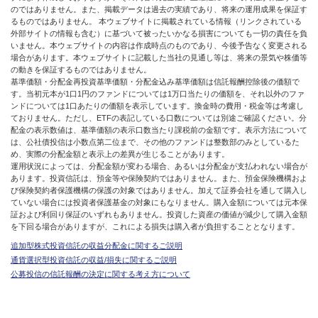
のではありません。また、掲載データは過去の実績であり、将来の運用成果を保証す
るものではありません。 本ウェブサイトに掲載されている情報（リンクされている
外部サイトの情報も含む）に基づいて被ったいかなる損害についても一切の責任を負
いません。本ウェブサイトの内容は作成時点のものであり、今後予告なく変更される
場合があります。本ウェブサイトに記載した当社の見通し等は、将来の景気や株価等
の動きを保証するものではありません。
基準価額・分配金再投資基準価額・分配金込み基準価額は信託報酬控除後の価額で
す。当初元本が1口1円のファンドについては1万口当たりの価額を、それ以外のファ
ンドについては1口あたりの価額を表示しています。換金時の費用・税金等は考慮し
ておりません。ただし、ETFの表記している口数については別途ご確認ください。分
配金の表示数値は、基準価額の表示口数当たり課税前の金額です。表示方法について
は、公社債投信は小数点第二位まで、その他のファンドは整数部のみとしているた
め、実際の分配金額と表示上の差異が生じることがあります。
運用状況によっては、分配金額が変わる場合、あるいは分配金が支払われない場合が
あります。投資信託は、預金等や保険契約ではありません。また、預金保険機構およ
び保険契約者保護機構の保護の対象ではありません。加えて証券会社を通して購入し
ていない場合には投資者保護基金の対象にもなりません。購入金額については元本保
証および利回り保証のいずれもありません。投資した資産の価値が減少して購入金額
を下回る場合がありますが、これによる損失は購入者が負担することとなります。
追加型株式投資信託の収益分配金に関するご説明
通貨選択型投資信託の収益/損失に関するご説明
公募投信の信託報酬の決定に関する考え方について