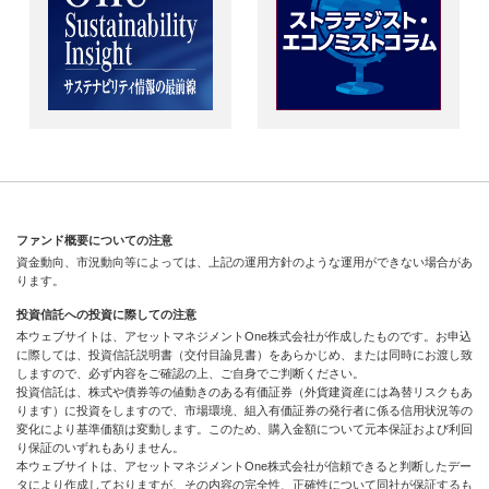
ファンド概要についての注意
資金動向、市況動向等によっては、上記の運用方針のような運用ができない場合があ
ります。
投資信託への投資に際しての注意
本ウェブサイトは、アセットマネジメントOne株式会社が作成したものです。お申込
に際しては、投資信託説明書（交付目論見書）をあらかじめ、または同時にお渡し致
しますので、必ず内容をご確認の上、ご自身でご判断ください。
投資信託は、株式や債券等の値動きのある有価証券（外貨建資産には為替リスクもあ
ります）に投資をしますので、市場環境、組入有価証券の発行者に係る信用状況等の
変化により基準価額は変動します。このため、購入金額について元本保証および利回
り保証のいずれもありません。
本ウェブサイトは、アセットマネジメントOne株式会社が信頼できると判断したデー
タにより作成しておりますが、その内容の完全性、正確性について同社が保証するも