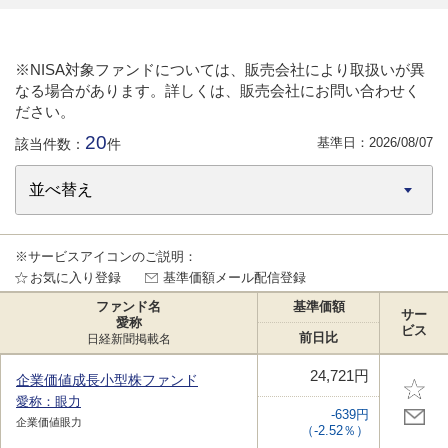
※NISA対象ファンドについては、販売会社により取扱いが異
なる場合があります。詳しくは、販売会社にお問い合わせく
ださい。
20
基準日：
2026/08/07
該当件数：
件
※サービスアイコンのご説明：
お気に入り登録
基準価額メール配信登録
ファンド名
基準価額
サー
愛称
ビス
前日比
日経新聞掲載名
24,721円
企業価値成長小型株ファンド
愛称：眼力
-639円
企業価値眼力
（-2.52％）