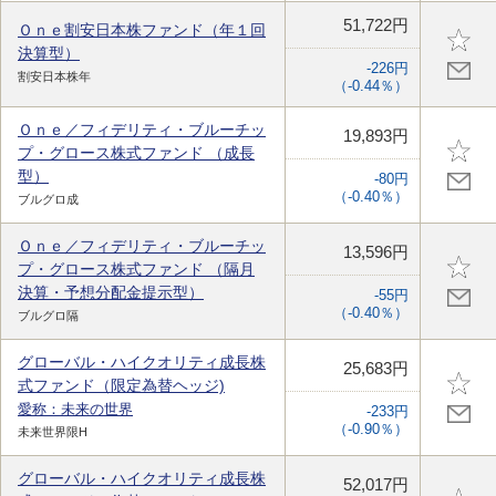
51,722円
Ｏｎｅ割安日本株ファンド（年１回
決算型）
-226円
割安日本株年
（-0.44％）
Ｏｎｅ／フィデリティ・ブルーチッ
19,893円
プ・グロース株式ファンド （成長
型）
-80円
（-0.40％）
ブルグロ成
Ｏｎｅ／フィデリティ・ブルーチッ
13,596円
プ・グロース株式ファンド （隔月
決算・予想分配金提示型）
-55円
（-0.40％）
ブルグロ隔
グローバル・ハイクオリティ成長株
25,683円
式ファンド（限定為替ヘッジ)
愛称：未来の世界
-233円
（-0.90％）
未来世界限H
グローバル・ハイクオリティ成長株
52,017円