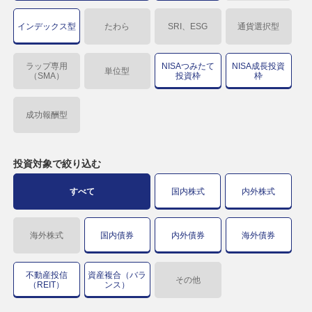
インデックス型
たわら
SRI、ESG
通貨選択型
ラップ専用
NISAつみたて
NISA成長投資
単位型
（SMA）
投資枠
枠
成功報酬型
投資対象で
絞り込む
すべて
国内株式
内外株式
海外株式
国内債券
内外債券
海外債券
不動産投信
資産複合（バラ
その他
（REIT）
ンス）