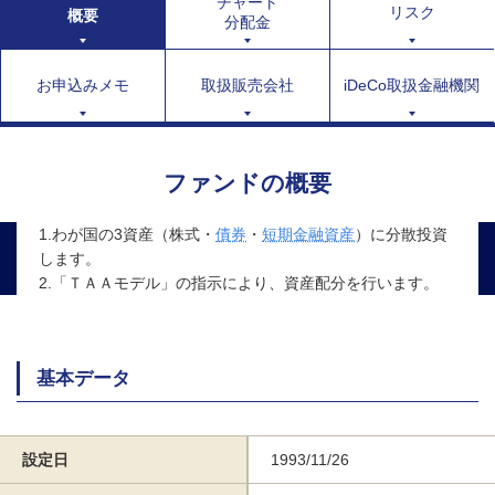
チャート
リスク
概要
分配金
お申込みメモ
取扱販売会社
iDeCo取扱金融機関
ファンドの概要
1.わが国の3資産（株式・
債券
・
短期金融資産
）に分散投資
します。
2.「ＴＡＡモデル」の指示により、資産配分を行います。
基本データ
設定日
1993/11/26