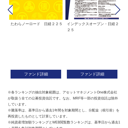
たわらノーロード 日経２２５
インデックスオープン・日経２
Ｍ
株式フ
２５
ン
ファンド詳細
ファンド詳細
※各ランキングの抽出対象範囲は、アセットマネジメントOne株式会社
が取扱う全ての公募投資信託です。なお、MRF等一部の投資信託は除外
しています。
※騰落率は、基準日から過去1年間を対象期間とし、分配金（税引前）を
再投資したものとして計算しています。
※純資産増加額ランキングとWEB閲覧数ランキングは、基準日から過去1