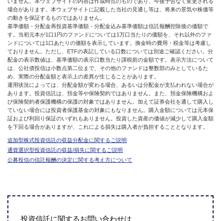
いません。本ウェブサイトの内容は作成時点のものであり、今後予告なく変更される
場合があります。本ウェブサイトに記載した当社の見通し等は、将来の景気や株価等
の動きを保証するものではありません。
基準価額・分配金再投資基準価額・分配金込み基準価額は信託報酬控除後の価額で
す。当初元本が1口1円のファンドについては1万口当たりの価額を、それ以外のファ
ンドについては1口あたりの価額を表示しています。換金時の費用・税金等は考慮し
ておりません。ただし、ETFの表記している口数については別途ご確認ください。分
配金の表示数値は、基準価額の表示口数当たり課税前の金額です。表示方法について
は、公社債投信は小数点第二位まで、その他のファンドは整数部のみとしているた
め、実際の分配金額と表示上の差異が生じることがあります。
運用状況によっては、分配金額が変わる場合、あるいは分配金が支払われない場合が
あります。投資信託は、預金等や保険契約ではありません。また、預金保険機構およ
び保険契約者保護機構の保護の対象ではありません。加えて証券会社を通して購入し
ていない場合には投資者保護基金の対象にもなりません。購入金額については元本保
証および利回り保証のいずれもありません。投資した資産の価値が減少して購入金額
を下回る場合がありますが、これによる損失は購入者が負担することとなります。
追加型株式投資信託の収益分配金に関するご説明
通貨選択型投資信託の収益/損失に関するご説明
公募投信の信託報酬の決定に関する考え方について
投資信託に関するお問い合わせは