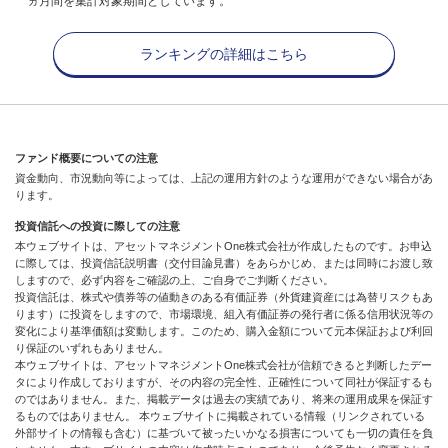
ヵ月間を集計対象期間としています。
ランキングの詳細はこちら
ファンド概要についての注意
資金動向、市況動向等によっては、上記の運用方針のような運用ができない場合があ
ります。
投資信託への投資に際しての注意
本ウェブサイトは、アセットマネジメントOne株式会社が作成したものです。お申込
に際しては、投資信託説明書（交付目論見書）をあらかじめ、または同時にお渡し致
しますので、必ず内容をご確認の上、ご自身でご判断ください。
投資信託は、株式や債券等の値動きのある有価証券（外貨建資産には為替リスクもあ
ります）に投資をしますので、市場環境、組入有価証券の発行者に係る信用状況等の
変化により基準価額は変動します。このため、購入金額について元本保証および利回
り保証のいずれもありません。
本ウェブサイトは、アセットマネジメントOne株式会社が信頼できると判断したデー
タにより作成しておりますが、その内容の完全性、正確性について同社が保証するも
のではありません。また、掲載データは過去の実績であり、将来の運用成果を保証す
るものではありません。 本ウェブサイトに掲載されている情報（リンクされている
外部サイトの情報も含む）に基づいて被ったいかなる損害についても一切の責任を負