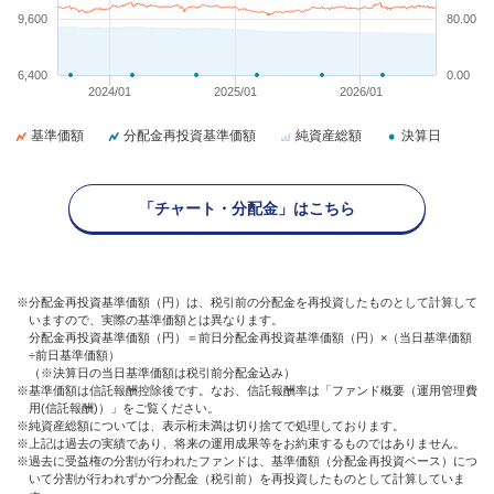
9,600
80.00
6,400
0.00
2024/01
2025/01
2026/01
基準価額
分配金再投資基準価額
純資産総額
決算日
「チャート・分配金」はこちら
※分配金再投資基準価額（円）は、税引前の分配金を再投資したものとして計算して
いますので、実際の基準価額とは異なります。
分配金再投資基準価額（円）＝前日分配金再投資基準価額（円）×（当日基準価額
÷前日基準価額）
（※決算日の当日基準価額は税引前分配金込み）
※基準価額は信託報酬控除後です。なお、信託報酬率は「ファンド概要（運用管理費
用(信託報酬)）」をご覧ください。
※純資産総額については、表示桁未満は切り捨てで処理しております。
※上記は過去の実績であり、将来の運用成果等をお約束するものではありません。
※過去に受益権の分割が行われたファンドは、基準価額（分配金再投資ベース）につ
いて分割が行われずかつ分配金（税引前）を再投資したものとして計算していま