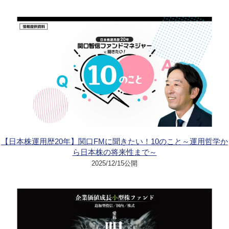
【日本株運用歴20年】関口FMに聞きたい！10のこと～運用哲学か
ら日本株の将来性まで～
2025/12/15公開