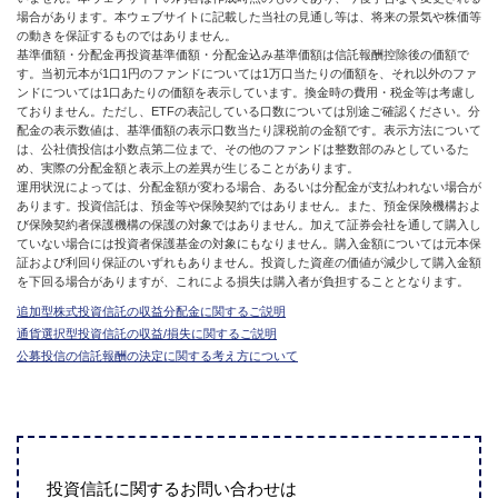
場合があります。本ウェブサイトに記載した当社の見通し等は、将来の景気や株価等
の動きを保証するものではありません。
基準価額・分配金再投資基準価額・分配金込み基準価額は信託報酬控除後の価額で
す。当初元本が1口1円のファンドについては1万口当たりの価額を、それ以外のファ
ンドについては1口あたりの価額を表示しています。換金時の費用・税金等は考慮し
ておりません。ただし、ETFの表記している口数については別途ご確認ください。分
配金の表示数値は、基準価額の表示口数当たり課税前の金額です。表示方法について
は、公社債投信は小数点第二位まで、その他のファンドは整数部のみとしているた
め、実際の分配金額と表示上の差異が生じることがあります。
運用状況によっては、分配金額が変わる場合、あるいは分配金が支払われない場合が
あります。投資信託は、預金等や保険契約ではありません。また、預金保険機構およ
び保険契約者保護機構の保護の対象ではありません。加えて証券会社を通して購入し
ていない場合には投資者保護基金の対象にもなりません。購入金額については元本保
証および利回り保証のいずれもありません。投資した資産の価値が減少して購入金額
を下回る場合がありますが、これによる損失は購入者が負担することとなります。
追加型株式投資信託の収益分配金に関するご説明
通貨選択型投資信託の収益/損失に関するご説明
公募投信の信託報酬の決定に関する考え方について
投資信託に関するお問い合わせは