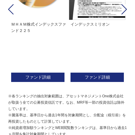
経２
ＭＨＡＭ株式インデックスファ
インデックスミリオン
イ
ンド２２５
ァ
ファンド詳細
ファンド詳細
※各ランキングの抽出対象範囲は、アセットマネジメントOne株式会社
が取扱う全ての公募投資信託です。なお、MRF等一部の投資信託は除外
しています。
※騰落率は、基準日から過去1年間を対象期間とし、分配金（税引前）を
再投資したものとして計算しています。
※純資産増加額ランキングとWEB閲覧数ランキングは、基準日から過去1
ヵ月間を集計対象期間としています。