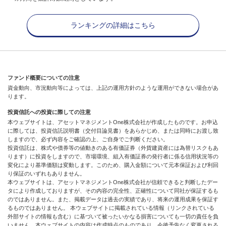
ランキングの詳細はこちら
ファンド概要についての注意
資金動向、市況動向等によっては、上記の運用方針のような運用ができない場合があ
ります。
投資信託への投資に際しての注意
本ウェブサイトは、アセットマネジメントOne株式会社が作成したものです。お申込
に際しては、投資信託説明書（交付目論見書）をあらかじめ、または同時にお渡し致
しますので、必ず内容をご確認の上、ご自身でご判断ください。
投資信託は、株式や債券等の値動きのある有価証券（外貨建資産には為替リスクもあ
ります）に投資をしますので、市場環境、組入有価証券の発行者に係る信用状況等の
変化により基準価額は変動します。このため、購入金額について元本保証および利回
り保証のいずれもありません。
本ウェブサイトは、アセットマネジメントOne株式会社が信頼できると判断したデー
タにより作成しておりますが、その内容の完全性、正確性について同社が保証するも
のではありません。また、掲載データは過去の実績であり、将来の運用成果を保証す
るものではありません。 本ウェブサイトに掲載されている情報（リンクされている
外部サイトの情報も含む）に基づいて被ったいかなる損害についても一切の責任を負
いません。本ウェブサイトの内容は作成時点のものであり、今後予告なく変更される