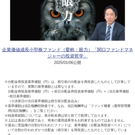
企業価値成長小型株ファンド（愛称：眼力）「関口ファンドマネ
ジャーの投資哲学」
2025/01/06公開
※分配金再投資基準価額（円）は、税引前の分配金を再投資したものとして計算して
いますので、実際の基準価額とは異なります。
分配金再投資基準価額（円）＝前日分配金再投資基準価額（円）×（当日基準価額
÷前日基準価額）
（※決算日の当日基準価額は税引前分配金込み）
※基準価額は信託報酬控除後です。なお、信託報酬率は「ファンド概要（運用管理費
用(信託報酬)）」をご覧ください。
※純資産総額については、表示桁未満は切り捨てで処理しております。
※上記は過去の実績であり、将来の運用成果等をお約束するものではありません。
※過去に受益権の分割が行われたファンドは、基準価額（分配金再投資ベース）につ
いて分割が行われずかつ分配金（税引前）を再投資したものとして計算していま
す。