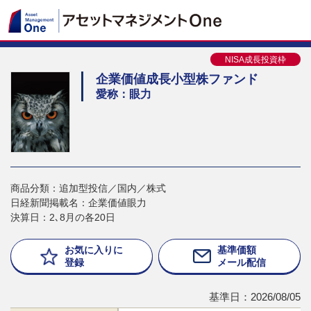
NISA成長投資枠
企業価値成長小型株ファンド
愛称：眼力
商品分類：追加型投信／国内／株式
日経新聞掲載名：企業価値眼力
決算日：2､8月の各20日
お気に入りに
基準価額
登録
メール配信
基準日：2026/08/05