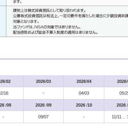
026
/
02
2026
/
03
2026
/
04
2026
/
02/16
-
04/03
05/2
26
/
08
2026
/
09
2026
/
10
2026
/
-
09/07
-
11/11