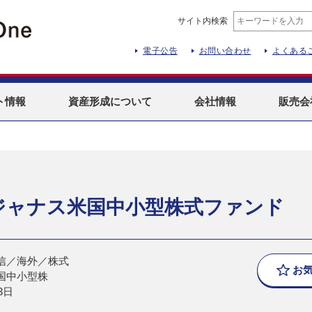
サイト内検索
電子公告
お問い合わせ
よくある
ト
情報
資産形成
について
会社情報
販売会
ジャナス米国中小型株式ファンド
信／海外／株式
お
国中小型株
3日