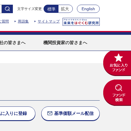
拡大
English
文字サイズ変更
標準
ご質問
用語集
サイトマップ
社
の皆さまへ
機関投資家
の皆さまへ
気に入りに
登録
基準価額
メール配信