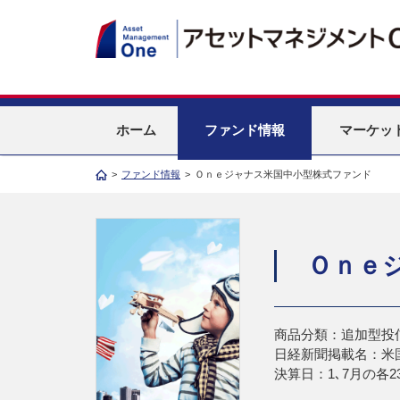
ホーム
ファンド情報
マーケッ
>
ファンド情報
>
Ｏｎｅジャナス米国中小型株式ファンド
Ｏｎｅ
商品分類：追加型投
日経新聞掲載名：米
決算日：1､7月の各2