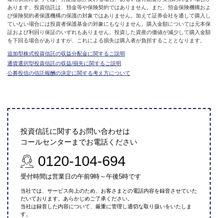
あります。投資信託は、預金等や保険契約ではありません。また、預金保険機構およ
び保険契約者保護機構の保護の対象ではありません。加えて証券会社を通して購入し
ていない場合には投資者保護基金の対象にもなりません。購入金額については元本保
証および利回り保証のいずれもありません。投資した資産の価値が減少して購入金額
を下回る場合がありますが、これによる損失は購入者が負担することとなります。
追加型株式投資信託の収益分配金に関するご説明
通貨選択型投資信託の収益/損失に関するご説明
公募投信の信託報酬の決定に関する考え方について
投資信託に関するお問い合わせは
コールセンターまでお電話ください
0120-104-694
受付時間は営業日の午前9時～午後5時です
当社では、サービス向上のため、お客さまとの電話内容を録音させていた
だいております。あらかじめご了承ください。
当社は録音した内容について、厳重に管理し適切な取り扱いをいたしま
す。