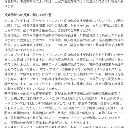
資金動向、市況動向等によっては、上記の運用方針のような運用ができない場合があ
ります。
投資信託への投資に際しての注意
本ウェブサイトは、アセットマネジメントOne株式会社が作成したものです。お申込
に際しては、投資信託説明書（交付目論見書）をあらかじめ、または同時にお渡し致
しますので、必ず内容をご確認の上、ご自身でご判断ください。
投資信託は、株式や債券等の値動きのある有価証券（外貨建資産には為替リスクもあ
ります）に投資をしますので、市場環境、組入有価証券の発行者に係る信用状況等の
変化により基準価額は変動します。このため、購入金額について元本保証および利回
り保証のいずれもありません。
本ウェブサイトは、アセットマネジメントOne株式会社が信頼できると判断したデー
タにより作成しておりますが、その内容の完全性、正確性について同社が保証するも
のではありません。また、掲載データは過去の実績であり、将来の運用成果を保証す
るものではありません。 本ウェブサイトに掲載されている情報（リンクされている
外部サイトの情報も含む）に基づいて被ったいかなる損害についても一切の責任を負
いません。本ウェブサイトの内容は作成時点のものであり、今後予告なく変更される
場合があります。本ウェブサイトに記載した当社の見通し等は、将来の景気や株価等
の動きを保証するものではありません。
基準価額・分配金再投資基準価額・分配金込み基準価額は信託報酬控除後の価額で
す。当初元本が1口1円のファンドについては1万口当たりの価額を、それ以外のファ
ンドについては1口あたりの価額を表示しています。換金時の費用・税金等は考慮し
ておりません。ただし、ETFの表記している口数については別途ご確認ください。分
配金の表示数値は、基準価額の表示口数当たり課税前の金額です。表示方法について
は、公社債投信は小数点第二位まで、その他のファンドは整数部のみとしているた
め、実際の分配金額と表示上の差異が生じることがあります。
運用状況によっては、分配金額が変わる場合、あるいは分配金が支払われない場合が