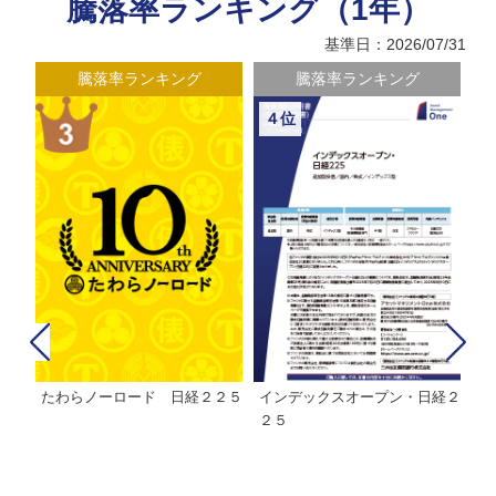
騰落率ランキング（1年）
基準日：2026/07/31
騰落率ランキング
騰落率ランキング
４位
たわらノーロード 日経２２５
インデックスオープン・日経２
Ｍ
株式フ
２５
ン