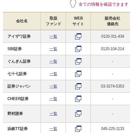
全ての情報を確認できます
取扱
WEB
販売会社
会社名
ファンド
サイト
連絡先
アイザワ証券
一覧
0120-311-434
SBI証券
一覧
0120-104-214
ぐんぎん証券
一覧
-
七十七証券
一覧
-
証券ジャパン
一覧
03-3274-5353
CHEER証券
一覧
-
野村證券
一覧
-
浜銀TT証券
一覧
045-225-1133