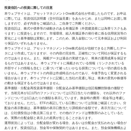
投資信託への投資に際しての注意
本ウェブサイトは、アセットマネジメントOne株式会社が作成したものです。お申込
に際しては、投資信託説明書（交付目論見書）をあらかじめ、または同時にお渡し致
しますので、必ず内容をご確認の上、ご自身でご判断ください。
投資信託は、株式や債券等の値動きのある有価証券（外貨建資産には為替リスクもあ
ります）に投資をしますので、市場環境、組入有価証券の発行者に係る信用状況等の
変化により基準価額は変動します。このため、購入金額について元本保証および利回
り保証のいずれもありません。
本ウェブサイトは、アセットマネジメントOne株式会社が信頼できると判断したデー
タにより作成しておりますが、その内容の完全性、正確性について同社が保証するも
のではありません。また、掲載データは過去の実績であり、将来の運用成果を保証す
るものではありません。 本ウェブサイトに掲載されている情報（リンクされている
外部サイトの情報も含む）に基づいて被ったいかなる損害についても一切の責任を負
いません。本ウェブサイトの内容は作成時点のものであり、今後予告なく変更される
場合があります。本ウェブサイトに記載した当社の見通し等は、将来の景気や株価等
の動きを保証するものではありません。
基準価額・分配金再投資基準価額・分配金込み基準価額は信託報酬控除後の価額で
す。当初元本が1口1円のファンドについては1万口当たりの価額を、それ以外のファ
ンドについては1口あたりの価額を表示しています。換金時の費用・税金等は考慮し
ておりません。ただし、ETFの表記している口数については別途ご確認ください。分
配金の表示数値は、基準価額の表示口数当たり課税前の金額です。表示方法について
は、公社債投信は小数点第二位まで、その他のファンドは整数部のみとしているた
め、実際の分配金額と表示上の差異が生じることがあります。
運用状況によっては、分配金額が変わる場合、あるいは分配金が支払われない場合が
あります。投資信託は、預金等や保険契約ではありません。また、預金保険機構およ