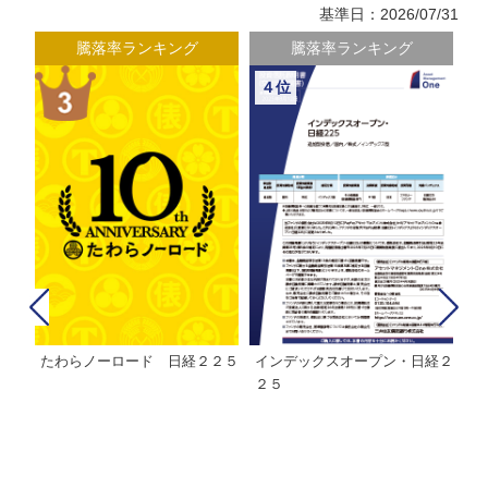
基準日：2026/07/31
騰落率ランキング
騰落率ランキング
４位
たわらノーロード 日経２２５
インデックスオープン・日経２
Ｍ
株式フ
２５
ン