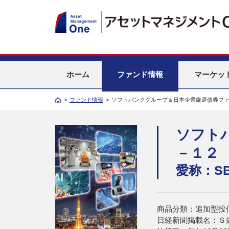
ホーム
ファンド情報
マーケッ
>
ファンド情報
>
ソフトバンクグループ＆日本企業厳選債券フ
ソフト
－１２
愛称：SB
商品分類：追加型投
日経新聞掲載名：Ｓ厳