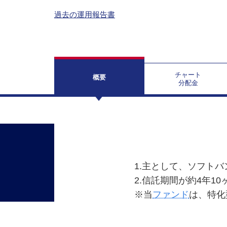
過去の運用報告書
チャート
概要
分配金
1.主として、ソフト
2.信託期間が約4年1
※当
ファンド
は、特化