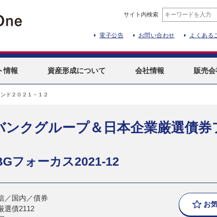
サイト内検索
電子公告
お問い合わせ
よくある
ト
情報
資産形成
について
会社情報
販売会
ァンド２０２１－１２
バンクグループ＆日本企業厳選債券
Gフォーカス2021-12
信／国内／債券
お
選債2112