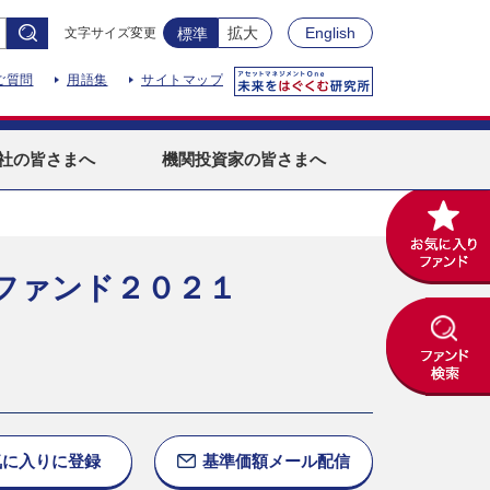
拡大
English
文字サイズ変更
標準
ご質問
用語集
サイトマップ
社
の皆さまへ
機関投資家
の皆さまへ
ファンド２０２１
気に入りに
登録
基準価額
メール配信