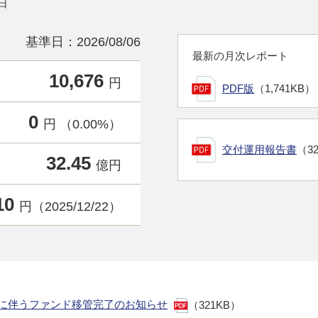
日
基準日：2026/08/06
最新の月次レポート
10,676
円
PDF版
（1,741KB）
0
円 （0.00%）
交付運用報告書
（3
32.45
億円
10
円（2025/12/22）
了に伴うファンド移管完了のお知らせ
（321KB）