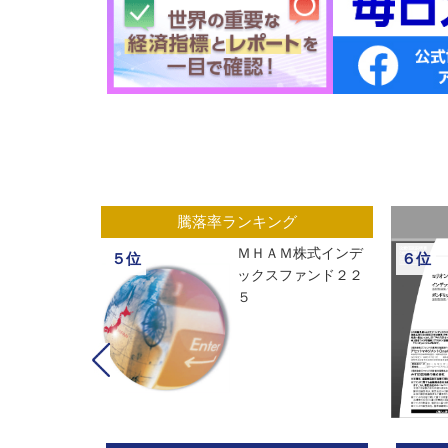
グ
騰落率ランキング
ックスオープ
ＭＨＡＭ株式インデ
５位
６位
経２２５
ックスファンド２２
５