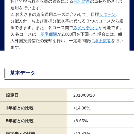
通じて得られる収益の獲得による
信託財産
の成長をめざして
運用を行います。
2. お客さまの資産運用ニーズに合わせて、目標
リターン
、
分配方針、および目標分配水準の異なる３つのコースから選
択できます。また、各コース間で
スイッチング
が可能です。
3. 各コースは、
基準価額
が2,000円を下回った場合には、組
入外国投資信託の売却を行い、一定期間後に
繰上償還
を行い
ます。
基本データ
設定日
2018/09/28
3年前との比較
+14.98%
5年前との比較
+8.65%
設定来との比較
+17.47%