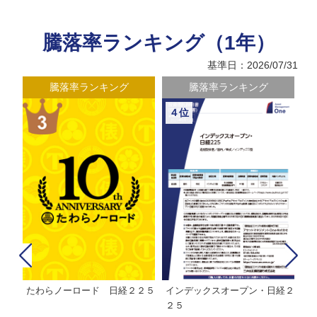
騰落率ランキング（1年）
基準日：2026/07/31
騰落率ランキング
騰落率ランキング
５位
６位
経２
ＭＨＡＭ株式インデックスファ
インデックスミリオン
イ
ンド２２５
ァ