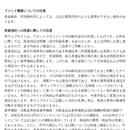
ファンド概要についての注意
資金動向、市況動向等によっては、上記の運用方針のような運用ができない場合があ
ります。
投資信託への投資に際しての注意
本ウェブサイトは、アセットマネジメントOne株式会社が作成したものです。お申込
に際しては、投資信託説明書（交付目論見書）をあらかじめ、または同時にお渡し致
しますので、必ず内容をご確認の上、ご自身でご判断ください。
投資信託は、株式や債券等の値動きのある有価証券（外貨建資産には為替リスクもあ
ります）に投資をしますので、市場環境、組入有価証券の発行者に係る信用状況等の
変化により基準価額は変動します。このため、購入金額について元本保証および利回
り保証のいずれもありません。
本ウェブサイトは、アセットマネジメントOne株式会社が信頼できると判断したデー
タにより作成しておりますが、その内容の完全性、正確性について同社が保証するも
のではありません。また、掲載データは過去の実績であり、将来の運用成果を保証す
るものではありません。 本ウェブサイトに掲載されている情報（リンクされている
外部サイトの情報も含む）に基づいて被ったいかなる損害についても一切の責任を負
いません。本ウェブサイトの内容は作成時点のものであり、今後予告なく変更される
場合があります。本ウェブサイトに記載した当社の見通し等は、将来の景気や株価等
の動きを保証するものではありません。
基準価額・分配金再投資基準価額・分配金込み基準価額は信託報酬控除後の価額で
す。当初元本が1口1円のファンドについては1万口当たりの価額を、それ以外のファ
ンドについては1口あたりの価額を表示しています。換金時の費用・税金等は考慮し
ておりません。ただし、ETFの表記している口数については別途ご確認ください。分
配金の表示数値は、基準価額の表示口数当たり課税前の金額です。表示方法について