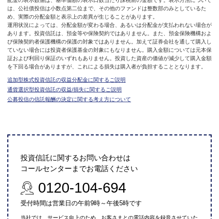
は、公社債投信は小数点第二位まで、その他のファンドは整数部のみとしているた
め、実際の分配金額と表示上の差異が生じることがあります。
運用状況によっては、分配金額が変わる場合、あるいは分配金が支払われない場合が
あります。投資信託は、預金等や保険契約ではありません。また、預金保険機構およ
び保険契約者保護機構の保護の対象ではありません。加えて証券会社を通して購入し
ていない場合には投資者保護基金の対象にもなりません。購入金額については元本保
証および利回り保証のいずれもありません。投資した資産の価値が減少して購入金額
を下回る場合がありますが、これによる損失は購入者が負担することとなります。
追加型株式投資信託の収益分配金に関するご説明
通貨選択型投資信託の収益/損失に関するご説明
公募投信の信託報酬の決定に関する考え方について
投資信託に関するお問い合わせは
コールセンターまでお電話ください
0120-104-694
受付時間は営業日の午前9時～午後5時です
当社では、サービス向上のため、お客さまとの電話内容を録音させていた