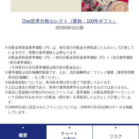
One世界分散セレクト（愛称：100年ギフト）
2019/04/12公開
※分配金再投資基準価額（円）は、税引前の分配金を再投資したものとして計算して
いますので、実際の基準価額とは異なります。
分配金再投資基準価額（円）＝前日分配金再投資基準価額（円）×（当日基準価額
÷前日基準価額）
（※決算日の当日基準価額は税引前分配金込み）
※基準価額は信託報酬控除後です。なお、信託報酬率は「ファンド概要（運用管理費
用(信託報酬)）」をご覧ください。
※純資産総額については、表示桁未満は切り捨てで処理しております。
※上記は過去の実績であり、将来の運用成果等をお約束するものではありません。
※過去に受益権の分割が行われたファンドは、基準価額（分配金再投資ベース）につ
いて分割が行われずかつ分配金（税引前）を再投資したものとして計算していま
す。
※1999年以前に設定されたファンドについては、2000年1月4日以降のデータを掲載
しています。
チャート
概要
リスク