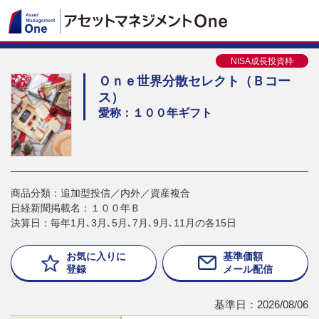
NISA成長投資枠
Ｏｎｅ世界分散セレクト（Ｂコー
ス）
愛称：１００年ギフト
商品分類：追加型投信／内外／資産複合
日経新聞掲載名：１００年Ｂ
決算日：毎年1月､3月､5月､7月､9月､11月の各15日
お気に入りに
基準価額
登録
メール配信
基準日：2026/08/06