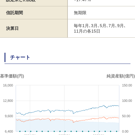
信託期間
無期限
毎年1月､3月､5月､7月､9月､
決算日
11月の各15日
チャート
基準価額(円)
純資産額(億円)
16,000
150.00
12,800
100.00
9,600
50.00
6,400
0.00