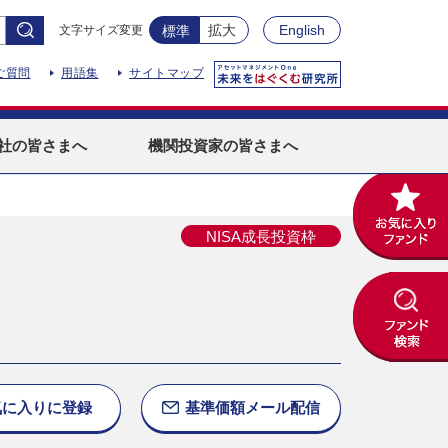
拡大
English
文字サイズ変更
標準
ご質問
用語集
サイトマップ
社
の皆さまへ
機関投資家
の皆さまへ
NISA成長投資枠
気に入りに
登録
基準価額
メール配信