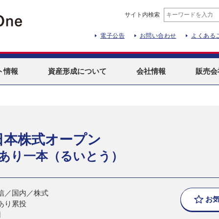
サイト内検索
電子公告
お問い合わせ
よくある
ト
情報
資産形成
について
会社情報
販売会
日本株式オープン
あり一本（るいとう）
信／国内／株式
お
あり累投
日