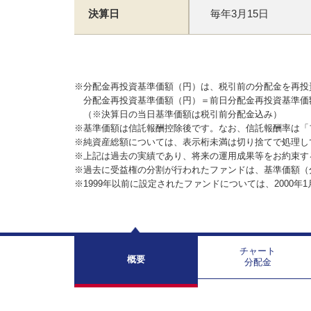
決算日
毎年3月15日
※分配金再投資基準価額（円）は、税引前の分配金を再投
分配金再投資基準価額（円）＝前日分配金再投資基準価
（※決算日の当日基準価額は税引前分配金込み）
※基準価額は信託報酬控除後です。なお、信託報酬率は「
※純資産総額については、表示桁未満は切り捨てで処理し
※上記は過去の実績であり、将来の運用成果等をお約束す
※過去に受益権の分割が行われたファンドは、基準価額（
※1999年以前に設定されたファンドについては、2000年
チャート
概要
分配金