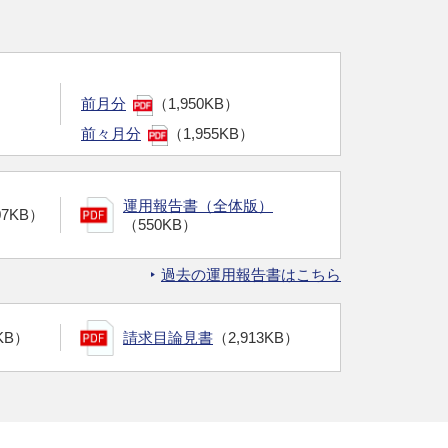
前月分
（1,950KB）
前々月分
（1,955KB）
運用報告書（全体版）
07KB）
（550KB）
過去の運用報告書はこちら
KB）
請求目論見書
（2,913KB）