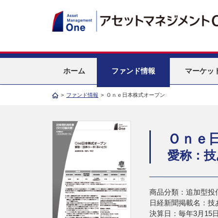
ホーム
ファンド情報
マーケッ
>
ファンド情報
>
Ｏｎｅ日本株式オープン
Ｏｎｅ
愛称：技
商品分類：追加型投
日経新聞掲載名：技
決算日：毎年3月15