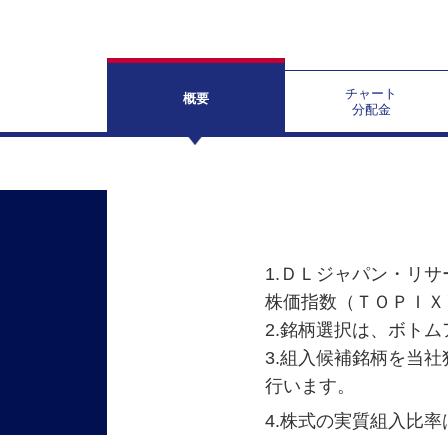
チャート
概要
分配金
1.ＤＬジャパン・リ
株価指数（ＴＯＰＩＸ
2.銘柄選択は、ボト
3.組入候補銘柄を当
行います。
4.株式の実質組入比