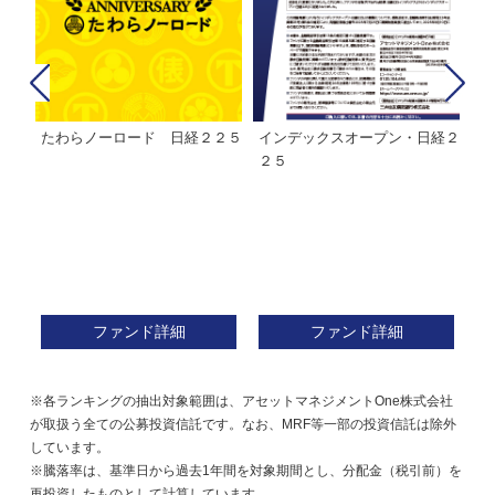
たわらノーロード 日経２２５
インデックスオープン・日経２
Ｍ
株式フ
２５
ン
ファンド詳細
ファンド詳細
※各ランキングの抽出対象範囲は、アセットマネジメントOne株式会社
が取扱う全ての公募投資信託です。なお、MRF等一部の投資信託は除外
しています。
※騰落率は、基準日から過去1年間を対象期間とし、分配金（税引前）を
再投資したものとして計算しています。