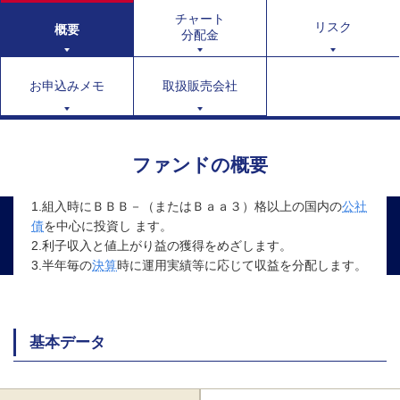
チャート
リスク
概要
分配金
お申込みメモ
取扱販売会社
ファンドの概要
1.組入時にＢＢＢ－（またはＢａａ３）格以上の国内の
公社
債
を中心に投資し ます。
2.利子収入と値上がり益の獲得をめざします。
3.半年毎の
決算
時に運用実績等に応じて収益を分配します。
基本データ