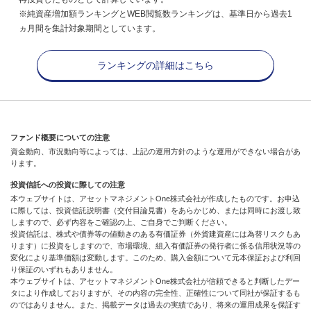
※純資産増加額ランキングとWEB閲覧数ランキングは、基準日から過去1
ヵ月間を集計対象期間としています。
ランキングの詳細はこちら
ファンド概要についての注意
資金動向、市況動向等によっては、上記の運用方針のような運用ができない場合があ
ります。
投資信託への投資に際しての注意
本ウェブサイトは、アセットマネジメントOne株式会社が作成したものです。お申込
に際しては、投資信託説明書（交付目論見書）をあらかじめ、または同時にお渡し致
しますので、必ず内容をご確認の上、ご自身でご判断ください。
投資信託は、株式や債券等の値動きのある有価証券（外貨建資産には為替リスクもあ
ります）に投資をしますので、市場環境、組入有価証券の発行者に係る信用状況等の
変化により基準価額は変動します。このため、購入金額について元本保証および利回
り保証のいずれもありません。
本ウェブサイトは、アセットマネジメントOne株式会社が信頼できると判断したデー
タにより作成しておりますが、その内容の完全性、正確性について同社が保証するも
のではありません。また、掲載データは過去の実績であり、将来の運用成果を保証す