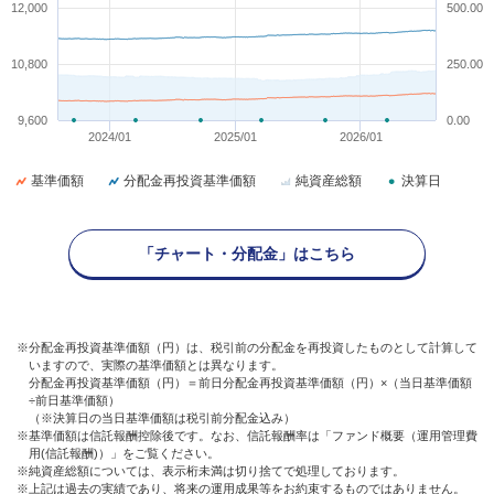
12,000
500.00
10,800
250.00
9,600
0.00
2024/01
2025/01
2026/01
基準価額
分配金再投資基準価額
純資産総額
決算日
「チャート・分配金」はこちら
※分配金再投資基準価額（円）は、税引前の分配金を再投資したものとして計算して
いますので、実際の基準価額とは異なります。
分配金再投資基準価額（円）＝前日分配金再投資基準価額（円）×（当日基準価額
÷前日基準価額）
（※決算日の当日基準価額は税引前分配金込み）
※基準価額は信託報酬控除後です。なお、信託報酬率は「ファンド概要（運用管理費
用(信託報酬)）」をご覧ください。
※純資産総額については、表示桁未満は切り捨てで処理しております。
※上記は過去の実績であり、将来の運用成果等をお約束するものではありません。