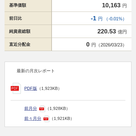
10,163
基準価額
円
-1
前日比
円 （-0.01%）
220.53
純資産総額
億円
0
直近分配金
円（2026/03/23）
最新の月次レポート
PDF版
（1,923KB）
前月分
（1,928KB）
前々月分
（1,921KB）