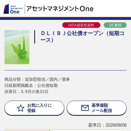
NISA成長投資枠
DC兼用
ＤＬＩＢＪ公社債オープン（短期コ
ース）
商品分類：追加型投信／国内／債券
日経新聞掲載名：公社債短期
決算日：3､9月の各21日
お気に入りに
基準価額
登録
メール配信
基準日：2026/08/06