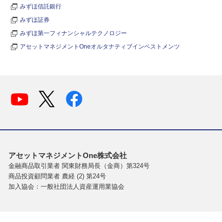
みずほ信託銀行
みずほ証券
みずほ第一フィナンシャルテクノロジー
アセットマネジメントOneオルタナティブインベストメンツ
アセットマネジメントOne株式会社
金融商品取引業者 関東財務局長（金商）第324号
商品投資顧問業者 農経 (2) 第24号
加入協会：一般社団法人資産運用業協会