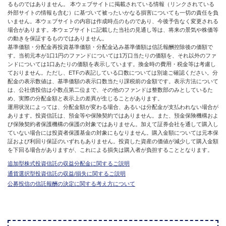
るものではありません。 本ウェブサイトに掲載されている情報（リンクされている
外部サイトの情報も含む）に基づいて被ったいかなる損害についても一切の責任を負
いません。本ウェブサイトの内容は作成時点のものであり、今後予告なく変更される
場合があります。本ウェブサイトに記載した当社の見通し等は、将来の景気や株価等
の動きを保証するものではありません。
基準価額・分配金再投資基準価額・分配金込み基準価額は信託報酬控除後の価額で
す。当初元本が1口1円のファンドについては1万口当たりの価額を、それ以外のファ
ンドについては1口あたりの価額を表示しています。換金時の費用・税金等は考慮し
ておりません。ただし、ETFの表記している口数については別途ご確認ください。分
配金の表示数値は、基準価額の表示口数当たり課税前の金額です。表示方法について
は、公社債投信は小数点第二位まで、その他のファンドは整数部のみとしているた
め、実際の分配金額と表示上の差異が生じることがあります。
運用状況によっては、分配金額が変わる場合、あるいは分配金が支払われない場合が
あります。投資信託は、預金等や保険契約ではありません。また、預金保険機構およ
び保険契約者保護機構の保護の対象ではありません。加えて証券会社を通して購入し
ていない場合には投資者保護基金の対象にもなりません。購入金額については元本保
証および利回り保証のいずれもありません。投資した資産の価値が減少して購入金額
を下回る場合がありますが、これによる損失は購入者が負担することとなります。
追加型株式投資信託の収益分配金に関するご説明
通貨選択型投資信託の収益/損失に関するご説明
公募投信の信託報酬の決定に関する考え方について