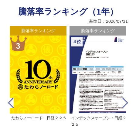
騰落率ランキング（1年）
基準日：2026/07/31
騰落率ランキング
騰落率ランキング
４位
たわらノーロード 日経２２５
インデックスオープン・日経２
Ｍ
株式フ
２５
ン