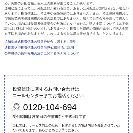
め、実際の分配金額と表示上の差異が生じることがあります。
運用状況によっては、分配金額が変わる場合、あるいは分配金が支払われない場合が
あります。投資信託は、預金等や保険契約ではありません。また、預金保険機構およ
び保険契約者保護機構の保護の対象ではありません。加えて証券会社を通して購入し
ていない場合には投資者保護基金の対象にもなりません。購入金額については元本保
証および利回り保証のいずれもありません。投資した資産の価値が減少して購入金額
を下回る場合がありますが、これによる損失は購入者が負担することとなります。
追加型株式投資信託の収益分配金に関するご説明
通貨選択型投資信託の収益/損失に関するご説明
公募投信の信託報酬の決定に関する考え方について
投資信託に関するお問い合わせは
コールセンターまでお電話ください
0120-104-694
受付時間は営業日の午前9時～午後5時です
当社では、サービス向上のため、お客さまとの電話内容を録音させていた
だいております。あらかじめご了承ください。