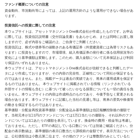
ファンド概要についての注意
資金動向、市況動向等によっては、上記の運用方針のような運用ができない場合があ
ります。
投資信託への投資に際しての注意
本ウェブサイトは、アセットマネジメントOne株式会社が作成したものです。お申込
に際しては、投資信託説明書（交付目論見書）をあらかじめ、または同時にお渡し致
しますので、必ず内容をご確認の上、ご自身でご判断ください。
投資信託は、株式や債券等の値動きのある有価証券（外貨建資産には為替リスクもあ
ります）に投資をしますので、市場環境、組入有価証券の発行者に係る信用状況等の
変化により基準価額は変動します。このため、購入金額について元本保証および利回
り保証のいずれもありません。
本ウェブサイトは、アセットマネジメントOne株式会社が信頼できると判断したデー
タにより作成しておりますが、その内容の完全性、正確性について同社が保証するも
のではありません。また、掲載データは過去の実績であり、将来の運用成果を保証す
るものではありません。 本ウェブサイトに掲載されている情報（リンクされている
外部サイトの情報も含む）に基づいて被ったいかなる損害についても一切の責任を負
いません。本ウェブサイトの内容は作成時点のものであり、今後予告なく変更される
場合があります。本ウェブサイトに記載した当社の見通し等は、将来の景気や株価等
の動きを保証するものではありません。
基準価額・分配金再投資基準価額・分配金込み基準価額は信託報酬控除後の価額で
す。当初元本が1口1円のファンドについては1万口当たりの価額を、それ以外のファ
ンドについては1口あたりの価額を表示しています。換金時の費用・税金等は考慮し
ておりません。ただし、ETFの表記している口数については別途ご確認ください。分
配金の表示数値は、基準価額の表示口数当たり課税前の金額です。表示方法について
は、公社債投信は小数点第二位まで、その他のファンドは整数部のみとしているた