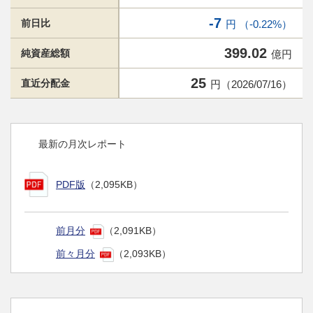
-7
前日比
円 （-0.22%）
399.02
純資産総額
億円
25
直近分配金
円（2026/07/16）
最新の月次レポート
PDF版
（2,095KB）
前月分
（2,091KB）
前々月分
（2,093KB）