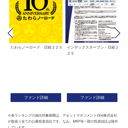
たわらノーロード 日経２２５
インデックスオープン・日経２
Ｍ
株式フ
２５
ン
ファンド詳細
ファンド詳細
※各ランキングの抽出対象範囲は、アセットマネジメントOne株式会社
が取扱う全ての公募投資信託です。なお、MRF等一部の投資信託は除外
しています。