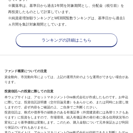
※騰落率は、基準日から過去1年間を対象期間とし、分配金（税引前）を
再投資したものとして計算しています。
※純資産増加額ランキングとWEB閲覧数ランキングは、基準日から過去1
ヵ月間を集計対象期間としています。
ランキングの詳細はこちら
ファンド概要についての注意
資金動向、市況動向等によっては、上記の運用方針のような運用ができない場合があ
ります。
投資信託への投資に際しての注意
本ウェブサイトは、アセットマネジメントOne株式会社が作成したものです。お申込
に際しては、投資信託説明書（交付目論見書）をあらかじめ、または同時にお渡し致
しますので、必ず内容をご確認の上、ご自身でご判断ください。
投資信託は、株式や債券等の値動きのある有価証券（外貨建資産には為替リスクもあ
ります）に投資をしますので、市場環境、組入有価証券の発行者に係る信用状況等の
変化により基準価額は変動します。このため、購入金額について元本保証および利回
り保証のいずれもありません。
本ウェブサイトは、アセットマネジメントOne株式会社が信頼できると判断したデー