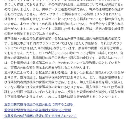
タにより作成しておりますが、その内容の完全性、正確性について同社が保証するも
のではありません。また、掲載データは過去の実績であり、将来の運用成果を保証す
るものではありません。 本ウェブサイトに掲載されている情報（リンクされている
外部サイトの情報も含む）に基づいて被ったいかなる損害についても一切の責任を負
いません。本ウェブサイトの内容は作成時点のものであり、今後予告なく変更される
場合があります。本ウェブサイトに記載した当社の見通し等は、将来の景気や株価等
の動きを保証するものではありません。
基準価額・分配金再投資基準価額・分配金込み基準価額は信託報酬控除後の価額で
す。当初元本が1口1円のファンドについては1万口当たりの価額を、それ以外のファ
ンドについては1口あたりの価額を表示しています。換金時の費用・税金等は考慮し
ておりません。ただし、ETFの表記している口数については別途ご確認ください。分
配金の表示数値は、基準価額の表示口数当たり課税前の金額です。表示方法について
は、公社債投信は小数点第二位まで、その他のファンドは整数部のみとしているた
め、実際の分配金額と表示上の差異が生じることがあります。
運用状況によっては、分配金額が変わる場合、あるいは分配金が支払われない場合が
あります。投資信託は、預金等や保険契約ではありません。また、預金保険機構およ
び保険契約者保護機構の保護の対象ではありません。加えて証券会社を通して購入し
ていない場合には投資者保護基金の対象にもなりません。購入金額については元本保
証および利回り保証のいずれもありません。投資した資産の価値が減少して購入金額
を下回る場合がありますが、これによる損失は購入者が負担することとなります。
追加型株式投資信託の収益分配金に関するご説明
通貨選択型投資信託の収益/損失に関するご説明
公募投信の信託報酬の決定に関する考え方について