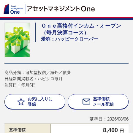
Ｏｎｅ高格付インカム・オープン
（毎月決算コース）
愛称：ハッピークローバー
商品分類：追加型投信／海外／債券
日経新聞掲載名：ハピクロ毎月
決算日：毎月5日
お気に入りに
基準価額
登録
メール配信
基準日：2026/08/06
8,400
基準価額
円