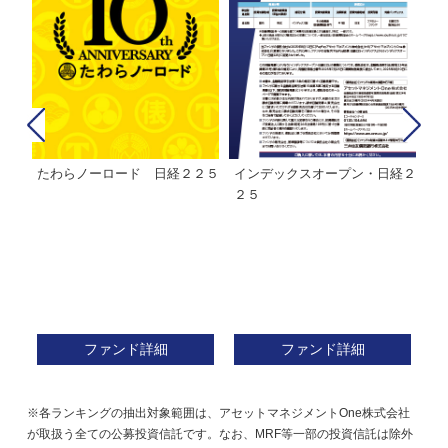
たわらノーロード 日経２２５
インデックスオープン・日経２
Ｍ
株式フ
２５
ン
ファンド詳細
ファンド詳細
※各ランキングの抽出対象範囲は、アセットマネジメントOne株式会社
が取扱う全ての公募投資信託です。なお、MRF等一部の投資信託は除外