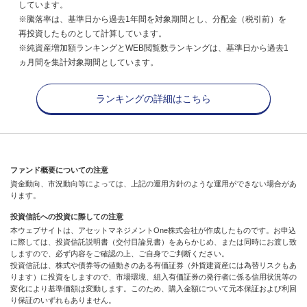
しています。
※騰落率は、基準日から過去1年間を対象期間とし、分配金（税引前）を
再投資したものとして計算しています。
※純資産増加額ランキングとWEB閲覧数ランキングは、基準日から過去1
ヵ月間を集計対象期間としています。
ランキングの詳細はこちら
ファンド概要についての注意
資金動向、市況動向等によっては、上記の運用方針のような運用ができない場合があ
ります。
投資信託への投資に際しての注意
本ウェブサイトは、アセットマネジメントOne株式会社が作成したものです。お申込
に際しては、投資信託説明書（交付目論見書）をあらかじめ、または同時にお渡し致
しますので、必ず内容をご確認の上、ご自身でご判断ください。
投資信託は、株式や債券等の値動きのある有価証券（外貨建資産には為替リスクもあ
ります）に投資をしますので、市場環境、組入有価証券の発行者に係る信用状況等の
変化により基準価額は変動します。このため、購入金額について元本保証および利回
り保証のいずれもありません。