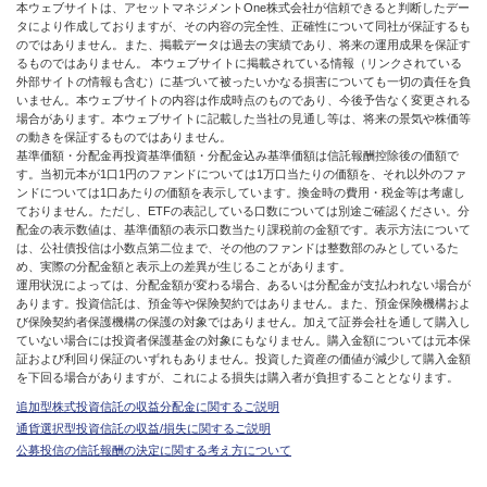
本ウェブサイトは、アセットマネジメントOne株式会社が信頼できると判断したデー
タにより作成しておりますが、その内容の完全性、正確性について同社が保証するも
のではありません。また、掲載データは過去の実績であり、将来の運用成果を保証す
るものではありません。 本ウェブサイトに掲載されている情報（リンクされている
外部サイトの情報も含む）に基づいて被ったいかなる損害についても一切の責任を負
いません。本ウェブサイトの内容は作成時点のものであり、今後予告なく変更される
場合があります。本ウェブサイトに記載した当社の見通し等は、将来の景気や株価等
の動きを保証するものではありません。
基準価額・分配金再投資基準価額・分配金込み基準価額は信託報酬控除後の価額で
す。当初元本が1口1円のファンドについては1万口当たりの価額を、それ以外のファ
ンドについては1口あたりの価額を表示しています。換金時の費用・税金等は考慮し
ておりません。ただし、ETFの表記している口数については別途ご確認ください。分
配金の表示数値は、基準価額の表示口数当たり課税前の金額です。表示方法について
は、公社債投信は小数点第二位まで、その他のファンドは整数部のみとしているた
め、実際の分配金額と表示上の差異が生じることがあります。
運用状況によっては、分配金額が変わる場合、あるいは分配金が支払われない場合が
あります。投資信託は、預金等や保険契約ではありません。また、預金保険機構およ
び保険契約者保護機構の保護の対象ではありません。加えて証券会社を通して購入し
ていない場合には投資者保護基金の対象にもなりません。購入金額については元本保
証および利回り保証のいずれもありません。投資した資産の価値が減少して購入金額
を下回る場合がありますが、これによる損失は購入者が負担することとなります。
追加型株式投資信託の収益分配金に関するご説明
通貨選択型投資信託の収益/損失に関するご説明
公募投信の信託報酬の決定に関する考え方について