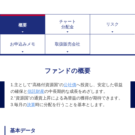
チャート
リスク
概要
分配金
お申込みメモ
取扱販売会社
ファンドの概要
1.主として“高格付資源国”の
公社債
へ投資し、安定した収益
の確保と
信託財産
の中長期的な成長をめざします。
2.“資源国”の通貨上昇による為替益の獲得が期待できます。
3.毎月の
決算
時に分配を行うことを基本とします。
基本データ