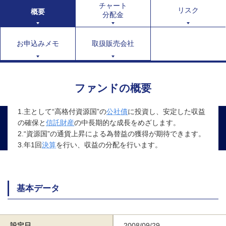
チャート
リスク
概要
分配金
お申込みメモ
取扱販売会社
ファンドの概要
1.主として“高格付資源国”の
公社債
に投資し、安定した収益
の確保と
信託財産
の中長期的な成長をめざします。
2.“資源国”の通貨上昇による為替益の獲得が期待できます。
3.年1回
決算
を行い、収益の分配を行います。
基本データ
設定日
2008/09/29