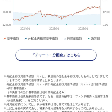
16,000
12.00
12,800
0.00
2024/01
2025/01
2026/01
基準価額
分配金再投資基準価額
純資産総額
決算日
「チャート・分配金」はこちら
※分配金再投資基準価額（円）は、税引前の分配金を再投資したものとして計算して
いますので、実際の基準価額とは異なります。
分配金再投資基準価額（円）＝前日分配金再投資基準価額（円）×（当日基準価額
÷前日基準価額）
（※決算日の当日基準価額は税引前分配金込み）
※基準価額は信託報酬控除後です。なお、信託報酬率は「ファンド概要（運用管理費
用(信託報酬)）」をご覧ください。
※純資産総額については、表示桁未満は切り捨てで処理しております。
※上記は過去の実績であり、将来の運用成果等をお約束するものではありません。