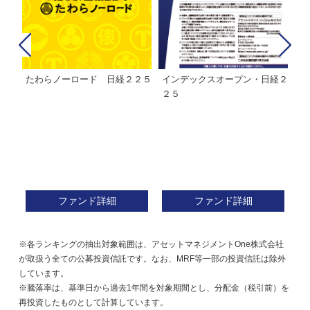
たわらノーロード 日経２２５
インデックスオープン・日経２
Ｍ
株式フ
２５
ン
ファンド詳細
ファンド詳細
※各ランキングの抽出対象範囲は、アセットマネジメントOne株式会社
が取扱う全ての公募投資信託です。なお、MRF等一部の投資信託は除外
しています。
※騰落率は、基準日から過去1年間を対象期間とし、分配金（税引前）を
再投資したものとして計算しています。