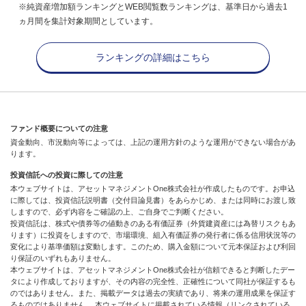
※純資産増加額ランキングとWEB閲覧数ランキングは、基準日から過去1
ヵ月間を集計対象期間としています。
ランキングの詳細はこちら
ファンド概要についての注意
資金動向、市況動向等によっては、上記の運用方針のような運用ができない場合があ
ります。
投資信託への投資に際しての注意
本ウェブサイトは、アセットマネジメントOne株式会社が作成したものです。お申込
に際しては、投資信託説明書（交付目論見書）をあらかじめ、または同時にお渡し致
しますので、必ず内容をご確認の上、ご自身でご判断ください。
投資信託は、株式や債券等の値動きのある有価証券（外貨建資産には為替リスクもあ
ります）に投資をしますので、市場環境、組入有価証券の発行者に係る信用状況等の
変化により基準価額は変動します。このため、購入金額について元本保証および利回
り保証のいずれもありません。
本ウェブサイトは、アセットマネジメントOne株式会社が信頼できると判断したデー
タにより作成しておりますが、その内容の完全性、正確性について同社が保証するも
のではありません。また、掲載データは過去の実績であり、将来の運用成果を保証す
るものではありません。 本ウェブサイトに掲載されている情報（リンクされている