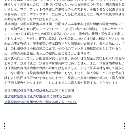
外部サイトの情報も含む）に基づいて被ったいかなる損害についても一切の責任を負
いません。本ウェブサイトの内容は作成時点のものであり、今後予告なく変更される
場合があります。本ウェブサイトに記載した当社の見通し等は、将来の景気や株価等
の動きを保証するものではありません。
基準価額・分配金再投資基準価額・分配金込み基準価額は信託報酬控除後の価額で
す。当初元本が1口1円のファンドについては1万口当たりの価額を、それ以外のファ
ンドについては1口あたりの価額を表示しています。換金時の費用・税金等は考慮し
ておりません。ただし、ETFの表記している口数については別途ご確認ください。分
配金の表示数値は、基準価額の表示口数当たり課税前の金額です。表示方法について
は、公社債投信は小数点第二位まで、その他のファンドは整数部のみとしているた
め、実際の分配金額と表示上の差異が生じることがあります。
運用状況によっては、分配金額が変わる場合、あるいは分配金が支払われない場合が
あります。投資信託は、預金等や保険契約ではありません。また、預金保険機構およ
び保険契約者保護機構の保護の対象ではありません。加えて証券会社を通して購入し
ていない場合には投資者保護基金の対象にもなりません。購入金額については元本保
証および利回り保証のいずれもありません。投資した資産の価値が減少して購入金額
を下回る場合がありますが、これによる損失は購入者が負担することとなります。
追加型株式投資信託の収益分配金に関するご説明
通貨選択型投資信託の収益/損失に関するご説明
公募投信の信託報酬の決定に関する考え方について