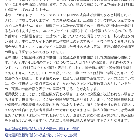
変化により基準価額は変動します。このため、購入金額について元本保証および利回
り保証のいずれもありません。
本ウェブサイトは、アセットマネジメントOne株式会社が信頼できると判断したデー
タにより作成しておりますが、その内容の完全性、正確性について同社が保証するも
のではありません。また、掲載データは過去の実績であり、将来の運用成果を保証す
るものではありません。 本ウェブサイトに掲載されている情報（リンクされている
外部サイトの情報も含む）に基づいて被ったいかなる損害についても一切の責任を負
いません。本ウェブサイトの内容は作成時点のものであり、今後予告なく変更される
場合があります。本ウェブサイトに記載した当社の見通し等は、将来の景気や株価等
の動きを保証するものではありません。
基準価額・分配金再投資基準価額・分配金込み基準価額は信託報酬控除後の価額で
す。当初元本が1口1円のファンドについては1万口当たりの価額を、それ以外のファ
ンドについては1口あたりの価額を表示しています。換金時の費用・税金等は考慮し
ておりません。ただし、ETFの表記している口数については別途ご確認ください。分
配金の表示数値は、基準価額の表示口数当たり課税前の金額です。表示方法について
は、公社債投信は小数点第二位まで、その他のファンドは整数部のみとしているた
め、実際の分配金額と表示上の差異が生じることがあります。
運用状況によっては、分配金額が変わる場合、あるいは分配金が支払われない場合が
あります。投資信託は、預金等や保険契約ではありません。また、預金保険機構およ
び保険契約者保護機構の保護の対象ではありません。加えて証券会社を通して購入し
ていない場合には投資者保護基金の対象にもなりません。購入金額については元本保
証および利回り保証のいずれもありません。投資した資産の価値が減少して購入金額
を下回る場合がありますが、これによる損失は購入者が負担することとなります。
追加型株式投資信託の収益分配金に関するご説明
通貨選択型投資信託の収益/損失に関するご説明