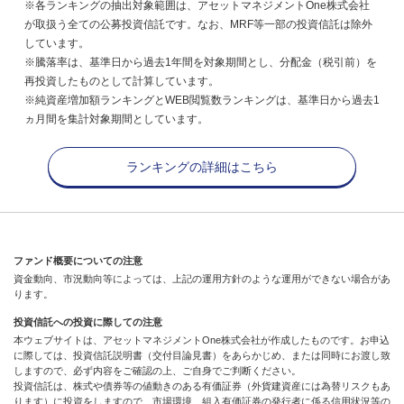
※各ランキングの抽出対象範囲は、アセットマネジメントOne株式会社
が取扱う全ての公募投資信託です。なお、MRF等一部の投資信託は除外
しています。
※騰落率は、基準日から過去1年間を対象期間とし、分配金（税引前）を
再投資したものとして計算しています。
※純資産増加額ランキングとWEB閲覧数ランキングは、基準日から過去1
ヵ月間を集計対象期間としています。
ランキングの詳細はこちら
ファンド概要についての注意
資金動向、市況動向等によっては、上記の運用方針のような運用ができない場合があ
ります。
投資信託への投資に際しての注意
本ウェブサイトは、アセットマネジメントOne株式会社が作成したものです。お申込
に際しては、投資信託説明書（交付目論見書）をあらかじめ、または同時にお渡し致
しますので、必ず内容をご確認の上、ご自身でご判断ください。
投資信託は、株式や債券等の値動きのある有価証券（外貨建資産には為替リスクもあ
ります）に投資をしますので、市場環境、組入有価証券の発行者に係る信用状況等の