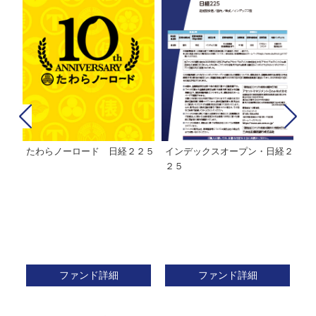
たわらノーロード 日経２２５
インデックスオープン・日経２
Ｍ
株式フ
２５
ン
ファンド詳細
ファンド詳細