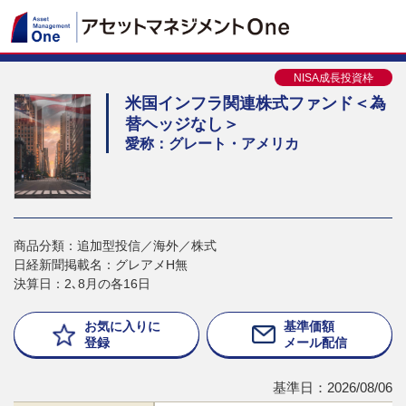
NISA成長投資枠
米国インフラ関連株式ファンド＜為
替ヘッジなし＞
愛称：グレート・アメリカ
商品分類：追加型投信／海外／株式
日経新聞掲載名：グレアメH無
決算日：2､8月の各16日
お気に入りに
基準価額
登録
メール配信
基準日：2026/08/06