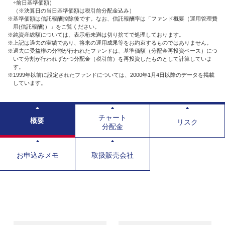
÷前日基準価額）
（※決算日の当日基準価額は税引前分配金込み）
※基準価額は信託報酬控除後です。なお、信託報酬率は「ファンド概要（運用管理費
用(信託報酬)）」をご覧ください。
※純資産総額については、表示桁未満は切り捨てで処理しております。
※上記は過去の実績であり、将来の運用成果等をお約束するものではありません。
※過去に受益権の分割が行われたファンドは、基準価額（分配金再投資ベース）につ
いて分割が行われずかつ分配金（税引前）を再投資したものとして計算していま
す。
※1999年以前に設定されたファンドについては、2000年1月4日以降のデータを掲載
しています。
チャート
概要
リスク
分配金
お申込みメモ
取扱販売会社