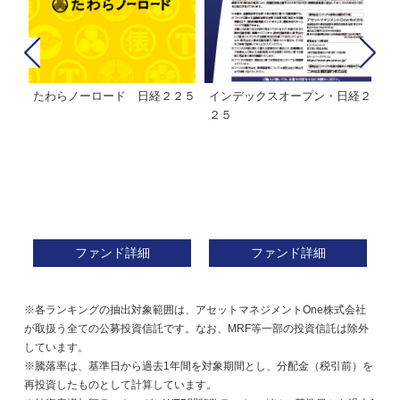
たわらノーロード 日経２２５
インデックスオープン・日経２
Ｍ
株式フ
２５
ン
ファンド詳細
ファンド詳細
※各ランキングの抽出対象範囲は、アセットマネジメントOne株式会社
が取扱う全ての公募投資信託です。なお、MRF等一部の投資信託は除外
しています。
※騰落率は、基準日から過去1年間を対象期間とし、分配金（税引前）を
再投資したものとして計算しています。