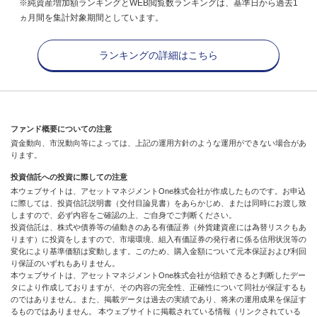
※純資産増加額ランキングとWEB閲覧数ランキングは、基準日から過去1
ヵ月間を集計対象期間としています。
ランキングの詳細はこちら
ファンド概要についての注意
資金動向、市況動向等によっては、上記の運用方針のような運用ができない場合があ
ります。
投資信託への投資に際しての注意
本ウェブサイトは、アセットマネジメントOne株式会社が作成したものです。お申込
に際しては、投資信託説明書（交付目論見書）をあらかじめ、または同時にお渡し致
しますので、必ず内容をご確認の上、ご自身でご判断ください。
投資信託は、株式や債券等の値動きのある有価証券（外貨建資産には為替リスクもあ
ります）に投資をしますので、市場環境、組入有価証券の発行者に係る信用状況等の
変化により基準価額は変動します。このため、購入金額について元本保証および利回
り保証のいずれもありません。
本ウェブサイトは、アセットマネジメントOne株式会社が信頼できると判断したデー
タにより作成しておりますが、その内容の完全性、正確性について同社が保証するも
のではありません。また、掲載データは過去の実績であり、将来の運用成果を保証す
るものではありません。 本ウェブサイトに掲載されている情報（リンクされている