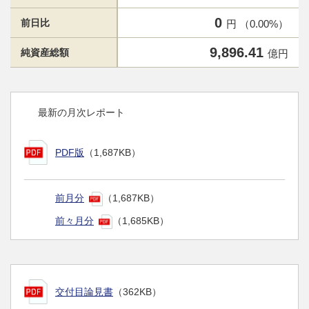
0
前日比
円 （0.00%）
9,896.41
純資産総額
億円
最新の月次レポート
PDF版
（1,687KB）
前月分
（1,687KB）
前々月分
（1,685KB）
交付目論見書
（362KB）