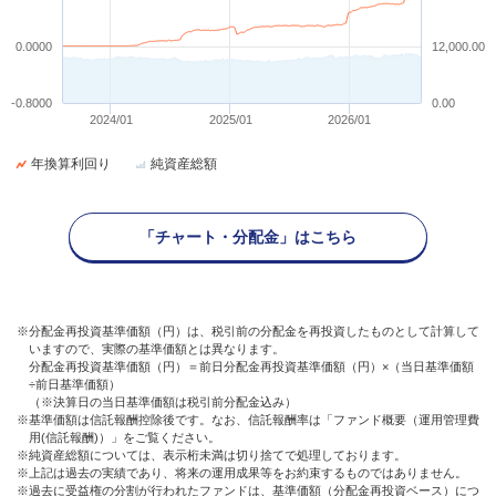
0.0000
12,000.00
-0.8000
0.00
2024/01
2025/01
2026/01
年換算利回り
純資産総額
「チャート・分配金」はこちら
※分配金再投資基準価額（円）は、税引前の分配金を再投資したものとして計算して
いますので、実際の基準価額とは異なります。
分配金再投資基準価額（円）＝前日分配金再投資基準価額（円）×（当日基準価額
÷前日基準価額）
（※決算日の当日基準価額は税引前分配金込み）
※基準価額は信託報酬控除後です。なお、信託報酬率は「ファンド概要（運用管理費
用(信託報酬)）」をご覧ください。
※純資産総額については、表示桁未満は切り捨てで処理しております。
※上記は過去の実績であり、将来の運用成果等をお約束するものではありません。
※過去に受益権の分割が行われたファンドは、基準価額（分配金再投資ベース）につ