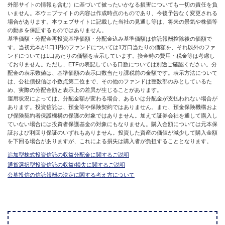
外部サイトの情報も含む）に基づいて被ったいかなる損害についても一切の責任を負
いません。本ウェブサイトの内容は作成時点のものであり、今後予告なく変更される
場合があります。本ウェブサイトに記載した当社の見通し等は、将来の景気や株価等
の動きを保証するものではありません。
基準価額・分配金再投資基準価額・分配金込み基準価額は信託報酬控除後の価額で
す。当初元本が1口1円のファンドについては1万口当たりの価額を、それ以外のファ
ンドについては1口あたりの価額を表示しています。換金時の費用・税金等は考慮し
ておりません。ただし、ETFの表記している口数については別途ご確認ください。分
配金の表示数値は、基準価額の表示口数当たり課税前の金額です。表示方法について
は、公社債投信は小数点第二位まで、その他のファンドは整数部のみとしているた
め、実際の分配金額と表示上の差異が生じることがあります。
運用状況によっては、分配金額が変わる場合、あるいは分配金が支払われない場合が
あります。投資信託は、預金等や保険契約ではありません。また、預金保険機構およ
び保険契約者保護機構の保護の対象ではありません。加えて証券会社を通して購入し
ていない場合には投資者保護基金の対象にもなりません。購入金額については元本保
証および利回り保証のいずれもありません。投資した資産の価値が減少して購入金額
を下回る場合がありますが、これによる損失は購入者が負担することとなります。
追加型株式投資信託の収益分配金に関するご説明
通貨選択型投資信託の収益/損失に関するご説明
公募投信の信託報酬の決定に関する考え方について