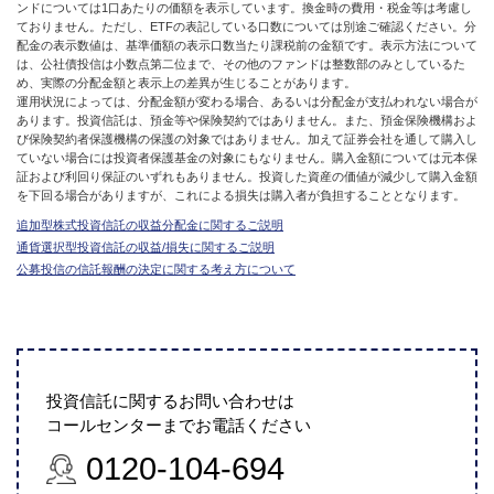
ンドについては1口あたりの価額を表示しています。換金時の費用・税金等は考慮し
ておりません。ただし、ETFの表記している口数については別途ご確認ください。分
配金の表示数値は、基準価額の表示口数当たり課税前の金額です。表示方法について
は、公社債投信は小数点第二位まで、その他のファンドは整数部のみとしているた
め、実際の分配金額と表示上の差異が生じることがあります。
運用状況によっては、分配金額が変わる場合、あるいは分配金が支払われない場合が
あります。投資信託は、預金等や保険契約ではありません。また、預金保険機構およ
び保険契約者保護機構の保護の対象ではありません。加えて証券会社を通して購入し
ていない場合には投資者保護基金の対象にもなりません。購入金額については元本保
証および利回り保証のいずれもありません。投資した資産の価値が減少して購入金額
を下回る場合がありますが、これによる損失は購入者が負担することとなります。
追加型株式投資信託の収益分配金に関するご説明
通貨選択型投資信託の収益/損失に関するご説明
公募投信の信託報酬の決定に関する考え方について
投資信託に関するお問い合わせは
コールセンターまでお電話ください
0120-104-694