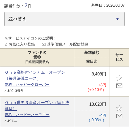
2
基準日：
2026/08/07
該当件数：
件
※サービスアイコンのご説明：
お気に入り登録
基準価額メール配信登録
ファンド名
基準価額
サー
愛称
ビス
前日比
日経新聞掲載名
Ｏｎｅ高格付インカム・オープン
8,408円
（毎月決算コース）
愛称：ハッピークローバー
+8円
（+0.10％）
ハピクロ毎月
Ｏｎｅ世界３資産オープン（毎月決
13,620円
算型）
愛称：ハッピーハーモニー
-4円
（-0.03％）
ハピモニ