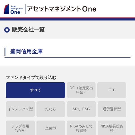
販売会社一覧
盛岡信用金庫
ファンドタイプで絞り込む
DC（確定拠出
すべて
ETF
年金）
インデックス型
たわら
SRI、ESG
通貨選択型
ラップ専用
NISAつみたて
NISA成長投資
単位型
（SMA）
投資枠
枠