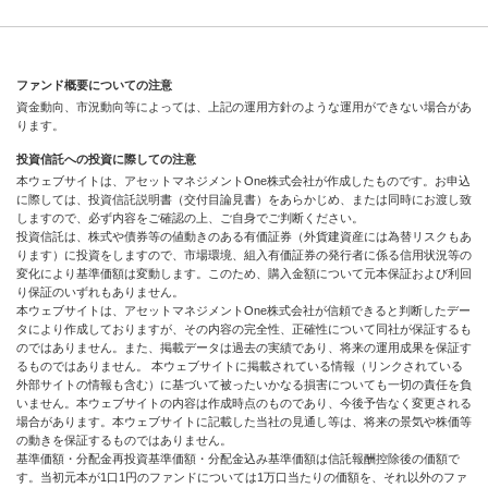
ファンド概要についての注意
資金動向、市況動向等によっては、上記の運用方針のような運用ができない場合があ
ります。
投資信託への投資に際しての注意
本ウェブサイトは、アセットマネジメントOne株式会社が作成したものです。お申込
に際しては、投資信託説明書（交付目論見書）をあらかじめ、または同時にお渡し致
しますので、必ず内容をご確認の上、ご自身でご判断ください。
投資信託は、株式や債券等の値動きのある有価証券（外貨建資産には為替リスクもあ
ります）に投資をしますので、市場環境、組入有価証券の発行者に係る信用状況等の
変化により基準価額は変動します。このため、購入金額について元本保証および利回
り保証のいずれもありません。
本ウェブサイトは、アセットマネジメントOne株式会社が信頼できると判断したデー
タにより作成しておりますが、その内容の完全性、正確性について同社が保証するも
のではありません。また、掲載データは過去の実績であり、将来の運用成果を保証す
るものではありません。 本ウェブサイトに掲載されている情報（リンクされている
外部サイトの情報も含む）に基づいて被ったいかなる損害についても一切の責任を負
いません。本ウェブサイトの内容は作成時点のものであり、今後予告なく変更される
場合があります。本ウェブサイトに記載した当社の見通し等は、将来の景気や株価等
の動きを保証するものではありません。
基準価額・分配金再投資基準価額・分配金込み基準価額は信託報酬控除後の価額で
す。当初元本が1口1円のファンドについては1万口当たりの価額を、それ以外のファ