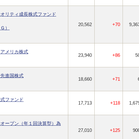
クオリティ成長株式ファンド
20,562
+70
9,36
ＳＧ）
・アメリカ株式
23,940
+86
5
・先進国株式
18,660
+71
株式ファンド
17,713
+118
1,67
ドオープン（年１回決算型）為
27,010
+125
90