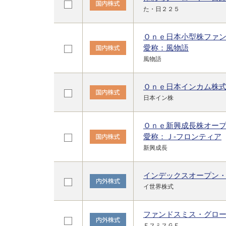
た・日２２５
Ｏｎｅ日本小型株ファ
愛称：風物語
風物語
Ｏｎｅ日本インカム株
日本イン株
Ｏｎｅ新興成長株オー
愛称：Ｊ-フロンティア
新興成長
インデックスオープン
イ世界株式
ファンドスミス・グロ
ＦスミスＧＥ