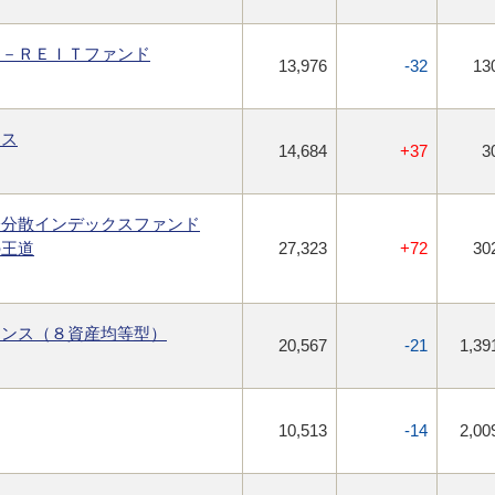
Ｊ－ＲＥＩＴファンド
13,976
-32
13
ンス
14,684
+37
3
際分散インデックスファンド
の王道
27,323
+72
30
ランス（８資産均等型）
20,567
-21
1,39
10,513
-14
2,00