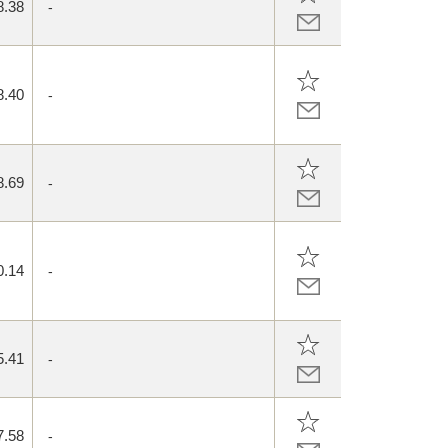
8.38
-
8.40
-
8.69
-
0.14
-
5.41
-
7.58
-