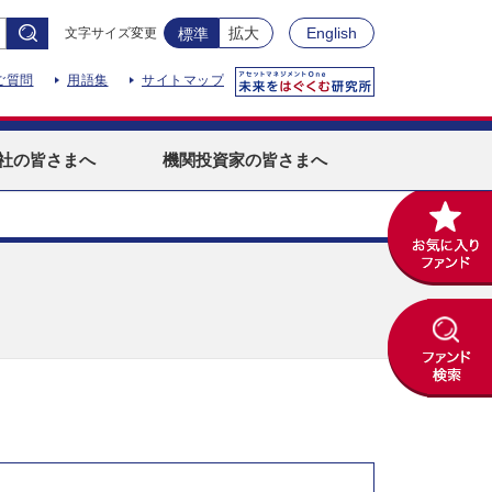
拡大
English
文字サイズ変更
標準
ご質問
用語集
サイトマップ
社
の皆さまへ
機関投資家
の皆さまへ