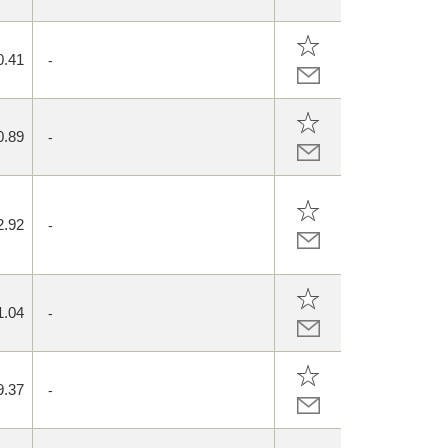
0.41
-
0.89
-
2.92
-
1.04
-
9.37
-