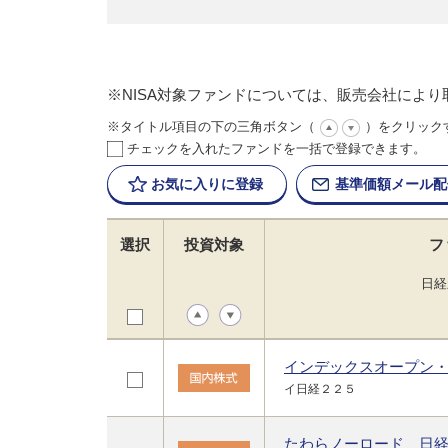
※NISA対象ファンドについては、販売会社によ
※タイトル項目の下の三角ボタン（
）をクリック
チェックを入れたファンドを一括で登録できます。
お気に入りに
登録
基準価額
メール配
選択
投資対象
フ
日経
インデックスオープン
イ日経２２５
たわらノーロード 日