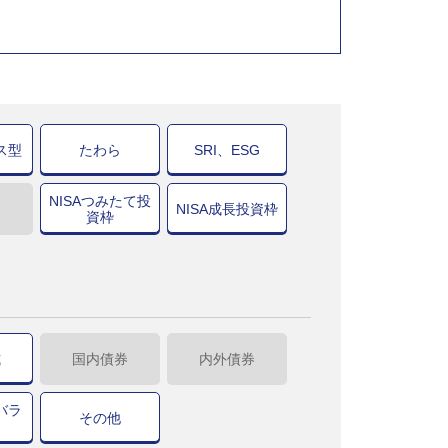
ス型
たわら
SRI、ESG
NISAつみたて投
NISA成長投資枠
資枠
式
国内債券
内外債券
バラ
その他