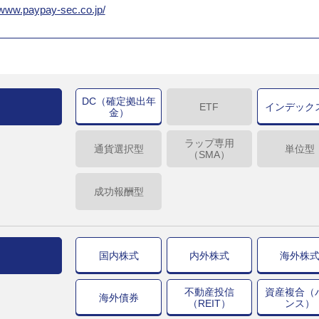
/www.paypay-sec.co.jp/
DC（確定拠出年
ETF
インデック
金）
ラップ専用
通貨選択型
単位型
（SMA）
成功報酬型
国内株式
内外株式
海外株
不動産投信
資産複合（
海外債券
（REIT）
ンス）