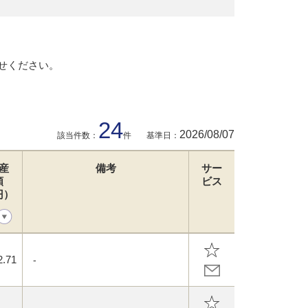
せください。
24
2026/08/07
該当件数：
件
基準日：
産
備考
サー
額
ビス
円）
2.71
-