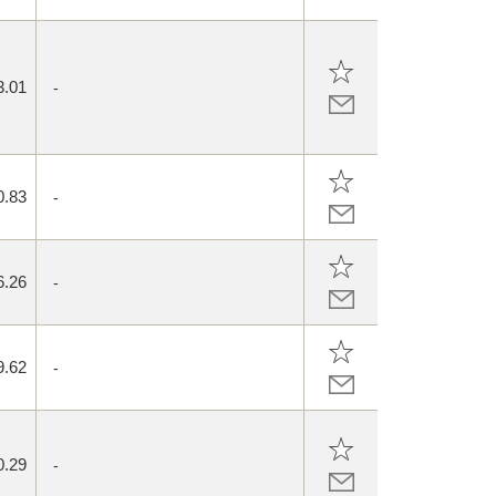
3.01
-
0.83
-
6.26
-
9.62
-
0.29
-