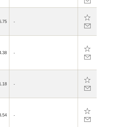
6.75
-
4.38
-
1.18
-
3.54
-