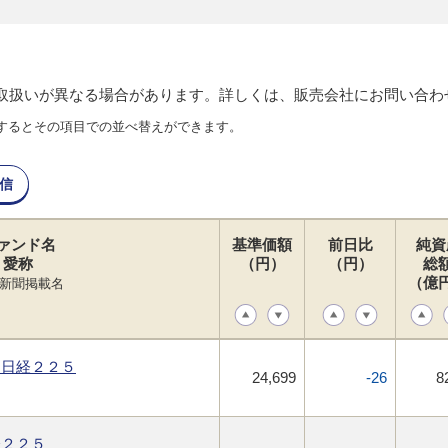
り取扱いが異なる場合があります。詳しくは、販売会社にお問い合わ
するとその項目での並べ替えができます。
信
ァンド名
基準価額
前日比
純資
愛称
（円）
（円）
総
（億
新聞掲載名
・日経２２５
24,699
-26
8
経２２５