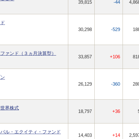
39,815
-44
4,86
ンド
30,298
-529
18
式ファンド（３ヵ月決算型）
33,857
+106
81
プン
26,129
-360
28
・世界株式
18,797
+36
ーバル・エクイティ・ファンド
14,403
+14
2,59