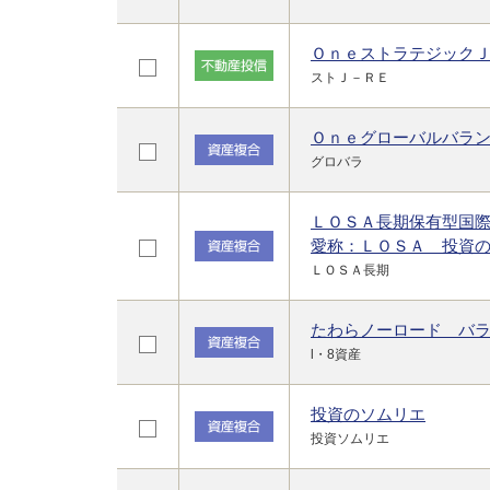
Ｏｎｅストラテジック
ストＪ－ＲＥ
Ｏｎｅグローバルバラ
グロバラ
ＬＯＳＡ長期保有型国
愛称：ＬＯＳＡ 投資
ＬＯＳＡ長期
たわらノーロード バ
l・8資産
投資のソムリエ
投資ソムリエ