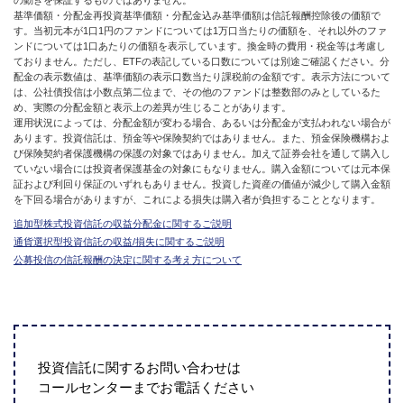
の動きを保証するものではありません。
基準価額・分配金再投資基準価額・分配金込み基準価額は信託報酬控除後の価額で
す。当初元本が1口1円のファンドについては1万口当たりの価額を、それ以外のファ
ンドについては1口あたりの価額を表示しています。換金時の費用・税金等は考慮し
ておりません。ただし、ETFの表記している口数については別途ご確認ください。分
配金の表示数値は、基準価額の表示口数当たり課税前の金額です。表示方法について
は、公社債投信は小数点第二位まで、その他のファンドは整数部のみとしているた
め、実際の分配金額と表示上の差異が生じることがあります。
運用状況によっては、分配金額が変わる場合、あるいは分配金が支払われない場合が
あります。投資信託は、預金等や保険契約ではありません。また、預金保険機構およ
び保険契約者保護機構の保護の対象ではありません。加えて証券会社を通して購入し
ていない場合には投資者保護基金の対象にもなりません。購入金額については元本保
証および利回り保証のいずれもありません。投資した資産の価値が減少して購入金額
を下回る場合がありますが、これによる損失は購入者が負担することとなります。
追加型株式投資信託の収益分配金に関するご説明
通貨選択型投資信託の収益/損失に関するご説明
公募投信の信託報酬の決定に関する考え方について
投資信託に関するお問い合わせは
コールセンターまでお電話ください