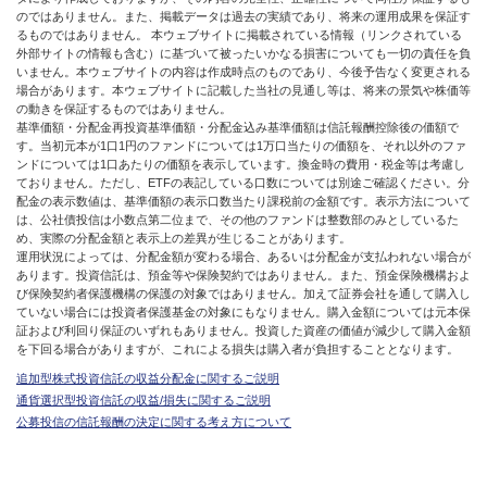
のではありません。また、掲載データは過去の実績であり、将来の運用成果を保証す
るものではありません。 本ウェブサイトに掲載されている情報（リンクされている
外部サイトの情報も含む）に基づいて被ったいかなる損害についても一切の責任を負
いません。本ウェブサイトの内容は作成時点のものであり、今後予告なく変更される
場合があります。本ウェブサイトに記載した当社の見通し等は、将来の景気や株価等
の動きを保証するものではありません。
基準価額・分配金再投資基準価額・分配金込み基準価額は信託報酬控除後の価額で
す。当初元本が1口1円のファンドについては1万口当たりの価額を、それ以外のファ
ンドについては1口あたりの価額を表示しています。換金時の費用・税金等は考慮し
ておりません。ただし、ETFの表記している口数については別途ご確認ください。分
配金の表示数値は、基準価額の表示口数当たり課税前の金額です。表示方法について
は、公社債投信は小数点第二位まで、その他のファンドは整数部のみとしているた
め、実際の分配金額と表示上の差異が生じることがあります。
運用状況によっては、分配金額が変わる場合、あるいは分配金が支払われない場合が
あります。投資信託は、預金等や保険契約ではありません。また、預金保険機構およ
び保険契約者保護機構の保護の対象ではありません。加えて証券会社を通して購入し
ていない場合には投資者保護基金の対象にもなりません。購入金額については元本保
証および利回り保証のいずれもありません。投資した資産の価値が減少して購入金額
を下回る場合がありますが、これによる損失は購入者が負担することとなります。
追加型株式投資信託の収益分配金に関するご説明
通貨選択型投資信託の収益/損失に関するご説明
公募投信の信託報酬の決定に関する考え方について