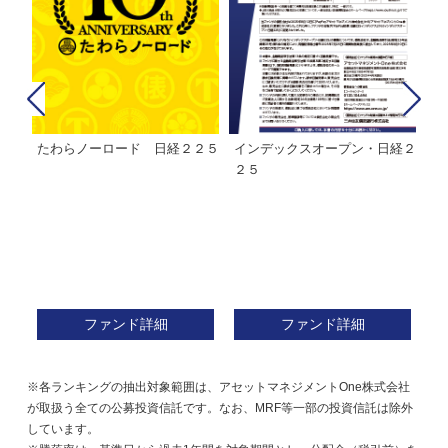
たわらノーロード 日経２２５
インデックスオープン・日経２
Ｍ
株式フ
２５
ン
ファンド詳細
ファンド詳細
※各ランキングの抽出対象範囲は、アセットマネジメントOne株式会社
が取扱う全ての公募投資信託です。なお、MRF等一部の投資信託は除外
しています。