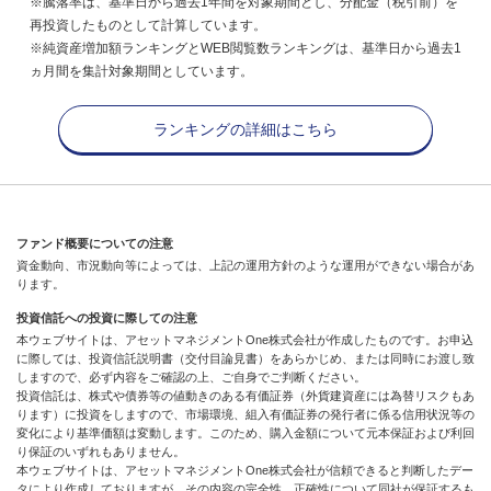
※騰落率は、基準日から過去1年間を対象期間とし、分配金（税引前）を
再投資したものとして計算しています。
※純資産増加額ランキングとWEB閲覧数ランキングは、基準日から過去1
ヵ月間を集計対象期間としています。
ランキングの詳細はこちら
ファンド概要についての注意
資金動向、市況動向等によっては、上記の運用方針のような運用ができない場合があ
ります。
投資信託への投資に際しての注意
本ウェブサイトは、アセットマネジメントOne株式会社が作成したものです。お申込
に際しては、投資信託説明書（交付目論見書）をあらかじめ、または同時にお渡し致
しますので、必ず内容をご確認の上、ご自身でご判断ください。
投資信託は、株式や債券等の値動きのある有価証券（外貨建資産には為替リスクもあ
ります）に投資をしますので、市場環境、組入有価証券の発行者に係る信用状況等の
変化により基準価額は変動します。このため、購入金額について元本保証および利回
り保証のいずれもありません。
本ウェブサイトは、アセットマネジメントOne株式会社が信頼できると判断したデー
タにより作成しておりますが、その内容の完全性、正確性について同社が保証するも