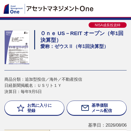
NISA成長投資枠
Ｏｎｅ US－REIT オープン（年1回
決算型）
愛称：ゼウスⅡ（年1回決算型）
商品分類：追加型投信／海外／不動産投信
日経新聞掲載名：ＵＳリト１Ｙ
決算日：毎年9月5日
お気に入りに
基準価額
登録
メール配信
基準日：2026/08/06