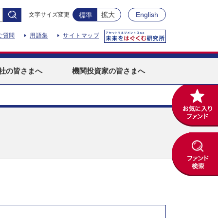
拡大
English
文字サイズ変更
標準
ご質問
用語集
サイトマップ
社
の皆さまへ
機関投資家
の皆さまへ