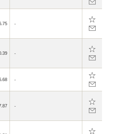
6.75
-
0.39
-
6.68
-
7.87
-