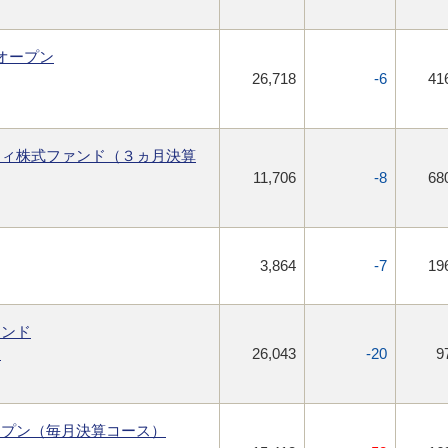
オープン
26,718
-6
41
ティ株式ファンド（３ヵ月決算
11,706
-8
68
3,864
-7
19
ァンド
ー
26,043
-20
9
ープン（毎月決算コース）