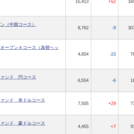
15,413
+52
16
プン（中期コース）
8,762
-9
30
ドオープンＡコース（為替ヘッ
4,654
-23
7
ファンド 円コース
6,554
-6
1
ファンド 米ドルコース
7,505
+29
7
ファンド 豪ドルコース
4,455
+7
9