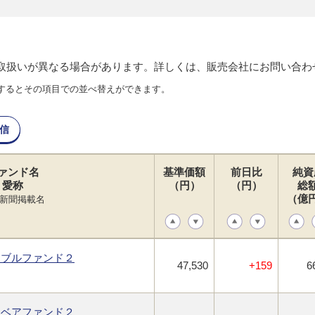
り取扱いが異なる場合があります。詳しくは、販売会社にお問い合わ
するとその項目での並べ替えができます。
信
ァンド名
基準価額
前日比
純資
愛称
（円）
（円）
総
（億
新聞掲載名
・ブルファンド２
47,530
+159
6
・ベアファンド２