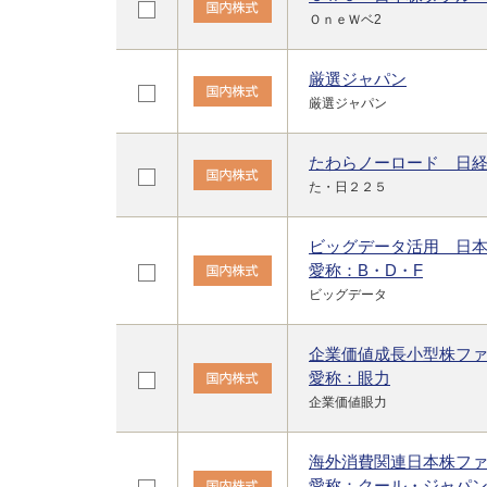
ＯｎｅＷベ2
厳選ジャパン
厳選ジャパン
たわらノーロード 日
た・日２２５
ビッグデータ活用 日
愛称：B・D・F
ビッグデータ
企業価値成長小型株フ
愛称：眼力
企業価値眼力
海外消費関連日本株フ
愛称：クール・ジャパ