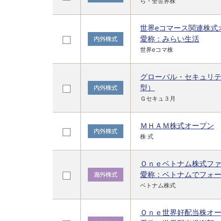
ら・全世界株
世界eコマース関連株式
愛称：みらい生活
世界eコマ株
グローバル・セキュリ
型）
Ｇセキュ３月
ＭＨＡＭ株式オープン
株 式
Ｏｎｅベトナム株式フ
愛称：ベトナムでフォ
ベトナム株式
Ｏｎｅ世界好配当株オ