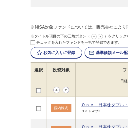
※NISA対象ファンドについては、販売会社によ
※タイトル項目の下の三角ボタン（
）をクリック
チェックを入れたファンドを一括で登録できます。
お気に入りに
登録
基準価額
メール配
選択
投資対象
フ
日経
Ｏｎｅ 日本株ダブル
ＯｎｅＷブ2
Ｏｎｅ 日本株ダブル