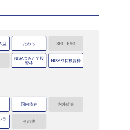
ス型
たわら
SRI、ESG
NISAつみたて投
NISA成長投資枠
資枠
式
国内債券
内外債券
バラ
その他