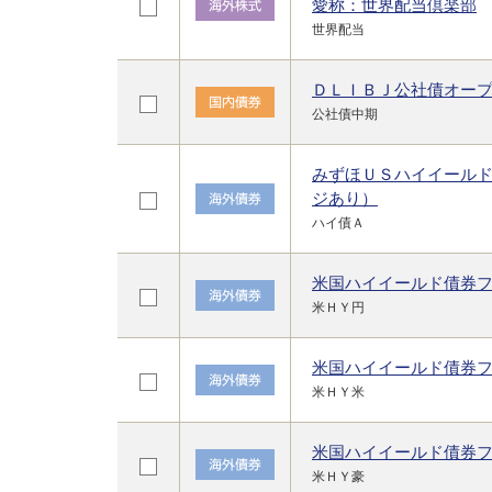
愛称：世界配当倶楽部
世界配当
ＤＬＩＢＪ公社債オー
公社債中期
みずほＵＳハイイール
ジあり）
ハイ債Ａ
米国ハイイールド債券
米ＨＹ円
米国ハイイールド債券
米ＨＹ米
米国ハイイールド債券
米ＨＹ豪