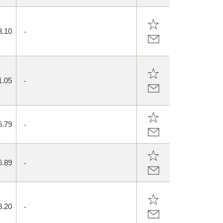
3.10
-
1.05
-
6.79
-
6.89
-
8.20
-