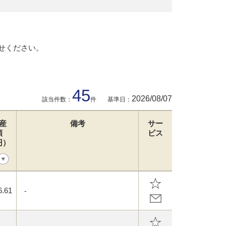
せください。
45
2026/08/07
該当件数：
件
基準日：
産
備考
サー
額
ビス
円）
6.61
-