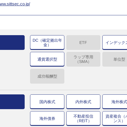
www.sittsec.co.jp/
DC（確定拠出年
ETF
インデック
金）
ラップ専用
通貨選択型
単位型
（SMA）
成功報酬型
国内株式
内外株式
海外株
不動産投信
資産複合（
海外債券
（REIT）
ンス）