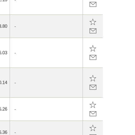
3.80
-
6.03
-
0.14
-
5.26
-
6.36
-