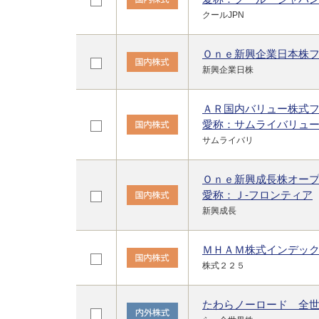
クールJPN
Ｏｎｅ新興企業日本株
新興企業日株
ＡＲ国内バリュー株式
愛称：サムライバリュ
サムライバリ
Ｏｎｅ新興成長株オー
愛称：Ｊ-フロンティア
新興成長
ＭＨＡＭ株式インデッ
株式２２５
たわらノーロード 全