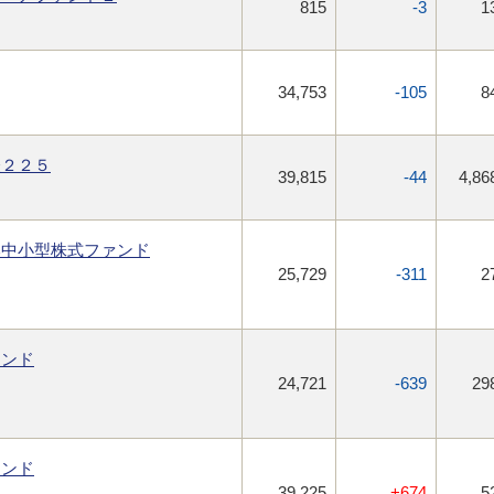
815
-3
1
34,753
-105
8
経２２５
39,815
-44
4,86
本中小型株式ファンド
25,729
-311
2
ァンド
24,721
-639
29
ァンド
ン
39,225
+674
5