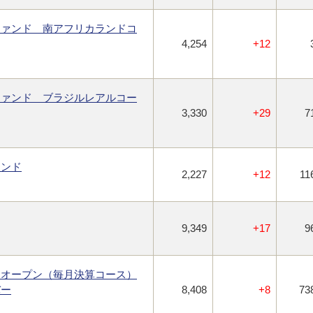
ファンド 南アフリカランドコ
4,254
+12
ファンド ブラジルレアルコー
3,330
+29
7
ァンド
2,227
+12
11
9,349
+17
9
・オープン（毎月決算コース）
バー
8,408
+8
73