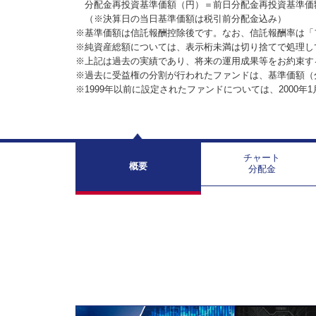
分配金再投資基準価額（円）＝前日分配金再投資基準価
（※決算日の当日基準価額は税引前分配金込み）
※基準価額は信託報酬控除後です。なお、信託報酬率は「
※純資産総額については、表示桁未満は切り捨てで処理し
※上記は過去の実績であり、将来の運用成果等をお約束す
※過去に受益権の分割が行われたファンドは、基準価額（
※1999年以前に設定されたファンドについては、2000年
チャート
概要
分配金