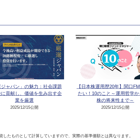
選ジャパン」の魅力：社会課題
【日本株運用歴20年】関口F
決に貢献し、価値を生み出す企
たい！10のこと～運用哲学か
業を厳選
株の将来性まで～
2025/12/15公開
2025/12/15公開
資したものとして計算していますので、実際の基準価額とは異なります。