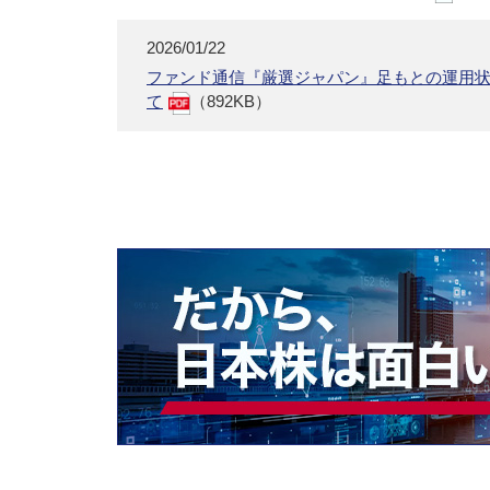
2026/01/22
ファンド通信『厳選ジャパン』足もとの運用
て
（892KB）