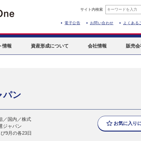
サイト内検索
電子公告
お問い合わせ
よくある
ト
情報
資産形成
について
会社情報
販売会
ャパン
信／国内／株式
お気に入り
選ジャパン
び9月の各23日