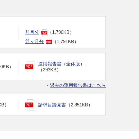
前月分
（1,796KB）
前々月分
（1,791KB）
運用報告書（全体版）
30KB）
（293KB）
過去の運用報告書はこちら
KB）
請求目論見書
（2,851KB）