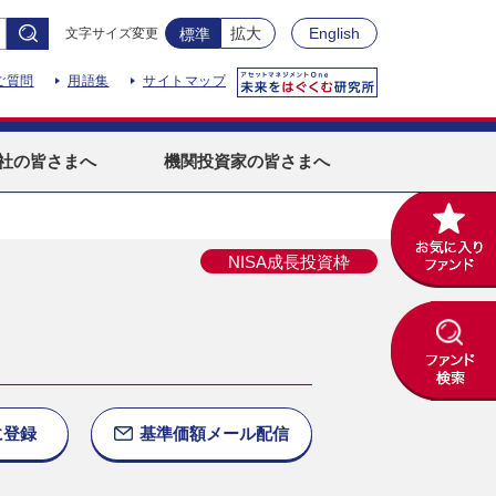
拡大
English
文字サイズ変更
標準
ご質問
用語集
サイトマップ
社
の皆さまへ
機関投資家
の皆さまへ
NISA成長投資枠
に
登録
基準価額
メール配信