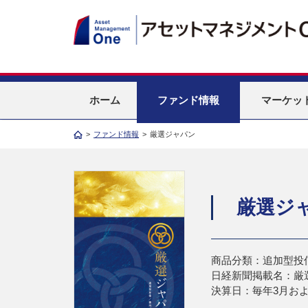
ホーム
ファンド情報
マーケッ
>
ファンド情報
>
厳選ジャパン
厳選ジ
商品分類：追加型投
日経新聞掲載名：厳
決算日：毎年3月およ