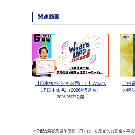
関連動画
【日本株の“今”をお届け！】What’s
「厳
UP日本株 #1（2026年5月号）
の解
2026/05/22公開
※分配金再投資基準価額（円）は、税引前の分配金を再投