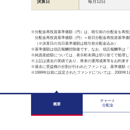
決算日
毎月12日
※分配金再投資基準価額（円）は、税引前の分配金を再投
分配金再投資基準価額（円）＝前日分配金再投資基準価
（※決算日の当日基準価額は税引前分配金込み）
※基準価額は信託報酬控除後です。なお、信託報酬率は「
※純資産総額については、表示桁未満は切り捨てで処理し
※上記は過去の実績であり、将来の運用成果等をお約束す
※過去に受益権の分割が行われたファンドは、基準価額（
※1999年以前に設定されたファンドについては、2000年
チャート
概要
分配金