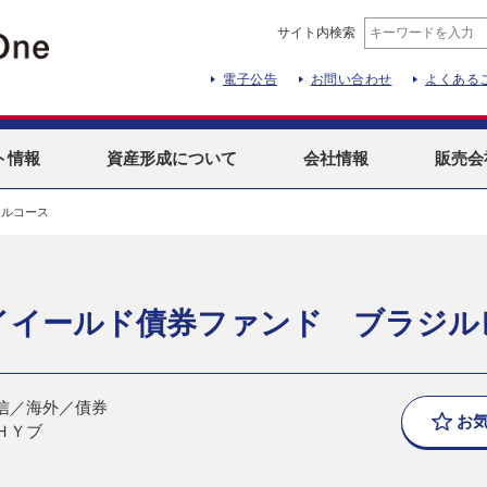
サイト内検索
電子公告
お問い合わせ
よくある
ト
情報
資産形成
について
会社情報
販売会
アルコース
イイールド債券ファンド ブラジル
信／海外／債券
お
ＨＹブ