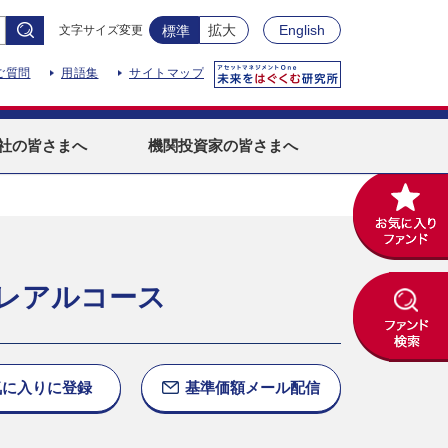
拡大
English
文字サイズ変更
標準
ご質問
用語集
サイトマップ
社
の皆さまへ
機関投資家
の皆さまへ
レアルコース
気に入りに
登録
基準価額
メール配信