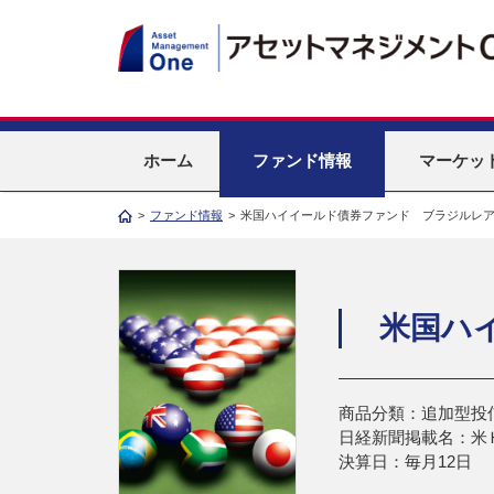
ホーム
ファンド情報
マーケッ
>
ファンド情報
>
米国ハイイールド債券ファンド ブラジルレ
米国ハ
商品分類：追加型投
日経新聞掲載名：米
決算日：毎月12日