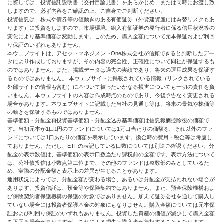
に際しては、投資信託説明書（交付目論見書）をあらかじめ、または同時にお渡し致
しますので、必ず内容をご確認の上、ご自身でご判断ください。
投資信託は、株式や債券等の値動きのある有価証券（外貨建資産には為替リスクもあ
ります）に投資をしますので、市場環境、組入有価証券の発行者に係る信用状況等の
変化により基準価額は変動します。このため、購入金額について元本保証および利回
り保証のいずれもありません。
本ウェブサイトは、アセットマネジメントOne株式会社が信頼できると判断したデー
タにより作成しておりますが、その内容の完全性、正確性について同社が保証するも
のではありません。また、掲載データは過去の実績であり、将来の運用成果を保証す
るものではありません。 本ウェブサイトに掲載されている情報（リンクされている
外部サイトの情報も含む）に基づいて被ったいかなる損害についても一切の責任を負
いません。本ウェブサイトの内容は作成時点のものであり、今後予告なく変更される
場合があります。本ウェブサイトに記載した当社の見通し等は、将来の景気や株価等
の動きを保証するものではありません。
基準価額・分配金再投資基準価額・分配金込み基準価額は信託報酬控除後の価額で
す。当初元本が1口1円のファンドについては1万口当たりの価額を、それ以外のファ
ンドについては1口あたりの価額を表示しています。換金時の費用・税金等は考慮し
ておりません。ただし、ETFの表記している口数については別途ご確認ください。分
配金の表示数値は、基準価額の表示口数当たり課税前の金額です。表示方法について
は、公社債投信は小数点第二位まで、その他のファンドは整数部のみとしているた
め、実際の分配金額と表示上の差異が生じることがあります。
運用状況によっては、分配金額が変わる場合、あるいは分配金が支払われない場合が
あります。投資信託は、預金等や保険契約ではありません。また、預金保険機構およ
び保険契約者保護機構の保護の対象ではありません。加えて証券会社を通して購入し
ていない場合には投資者保護基金の対象にもなりません。購入金額については元本保
証および利回り保証のいずれもありません。投資した資産の価値が減少して購入金額
を下回る場合がありますが、これによる損失は購入者が負担することとなります。