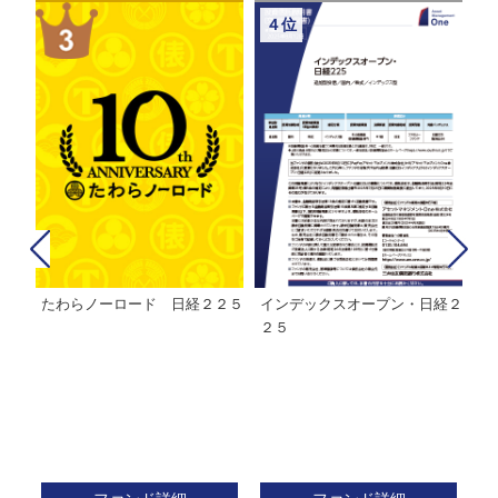
４位
たわらノーロード 日経２２５
インデックスオープン・日経２
Ｍ
株式フ
２５
ン