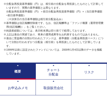
※分配金再投資基準価額（円）は、税引前の分配金を再投資したものとして計算して
いますので、実際の基準価額とは異なります。
分配金再投資基準価額（円）＝前日分配金再投資基準価額（円）×（当日基準価額
÷前日基準価額）
（※決算日の当日基準価額は税引前分配金込み）
※基準価額は信託報酬控除後です。なお、信託報酬率は「ファンド概要（運用管理費
用(信託報酬)）」をご覧ください。
※純資産総額については、表示桁未満は切り捨てで処理しております。
※上記は過去の実績であり、将来の運用成果等をお約束するものではありません。
※過去に受益権の分割が行われたファンドは、基準価額（分配金再投資ベース）につ
いて分割が行われずかつ分配金（税引前）を再投資したものとして計算していま
す。
※1999年以前に設定されたファンドについては、2000年1月4日以降のデータを掲載
しています。
チャート
概要
リスク
分配金
お申込みメモ
取扱販売会社