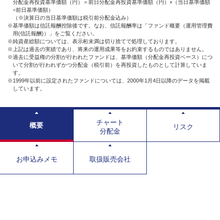
分配金再投資基準価額（円）＝前日分配金再投資基準価額（円）×（当日基準価額
÷前日基準価額）
（※決算日の当日基準価額は税引前分配金込み）
※基準価額は信託報酬控除後です。なお、信託報酬率は「ファンド概要（運用管理費
用(信託報酬)）」をご覧ください。
※純資産総額については、表示桁未満は切り捨てで処理しております。
※上記は過去の実績であり、将来の運用成果等をお約束するものではありません。
※過去に受益権の分割が行われたファンドは、基準価額（分配金再投資ベース）につ
いて分割が行われずかつ分配金（税引前）を再投資したものとして計算していま
す。
※1999年以前に設定されたファンドについては、2000年1月4日以降のデータを掲載
しています。
チャート
概要
リスク
分配金
お申込みメモ
取扱販売会社