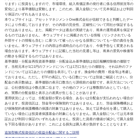
ります）に投資をしますので、市場環境、組入有価証券の発行者に係る信用状況等の
変化により基準価額は変動します。このため、購入金額について元本保証および利回
り保証のいずれもありません。
本ウェブサイトは、アセットマネジメントOne株式会社が信頼できると判断したデー
タにより作成しておりますが、その内容の完全性、正確性について同社が保証するも
のではありません。また、掲載データは過去の実績であり、将来の運用成果を保証す
るものではありません。 本ウェブサイトに掲載されている情報（リンクされている
外部サイトの情報も含む）に基づいて被ったいかなる損害についても一切の責任を負
いません。本ウェブサイトの内容は作成時点のものであり、今後予告なく変更される
場合があります。本ウェブサイトに記載した当社の見通し等は、将来の景気や株価等
の動きを保証するものではありません。
基準価額・分配金再投資基準価額・分配金込み基準価額は信託報酬控除後の価額で
す。当初元本が1口1円のファンドについては1万口当たりの価額を、それ以外のファ
ンドについては1口あたりの価額を表示しています。換金時の費用・税金等は考慮し
ておりません。ただし、ETFの表記している口数については別途ご確認ください。分
配金の表示数値は、基準価額の表示口数当たり課税前の金額です。表示方法について
は、公社債投信は小数点第二位まで、その他のファンドは整数部のみとしているた
め、実際の分配金額と表示上の差異が生じることがあります。
運用状況によっては、分配金額が変わる場合、あるいは分配金が支払われない場合が
あります。投資信託は、預金等や保険契約ではありません。また、預金保険機構およ
び保険契約者保護機構の保護の対象ではありません。加えて証券会社を通して購入し
ていない場合には投資者保護基金の対象にもなりません。購入金額については元本保
証および利回り保証のいずれもありません。投資した資産の価値が減少して購入金額
を下回る場合がありますが、これによる損失は購入者が負担することとなります。
追加型株式投資信託の収益分配金に関するご説明