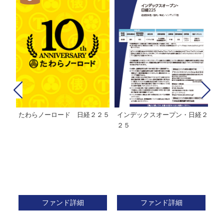
たわらノーロード 日経２２５
インデックスオープン・日経２
Ｍ
株式フ
２５
ン
ファンド詳細
ファンド詳細