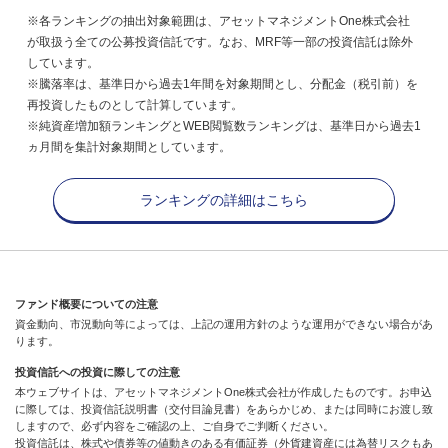
※各ランキングの抽出対象範囲は、アセットマネジメントOne株式会社
が取扱う全ての公募投資信託です。なお、MRF等一部の投資信託は除外
しています。
※騰落率は、基準日から過去1年間を対象期間とし、分配金（税引前）を
再投資したものとして計算しています。
※純資産増加額ランキングとWEB閲覧数ランキングは、基準日から過去1
ヵ月間を集計対象期間としています。
ランキングの詳細はこちら
ファンド概要についての注意
資金動向、市況動向等によっては、上記の運用方針のような運用ができない場合があ
ります。
投資信託への投資に際しての注意
本ウェブサイトは、アセットマネジメントOne株式会社が作成したものです。お申込
に際しては、投資信託説明書（交付目論見書）をあらかじめ、または同時にお渡し致
しますので、必ず内容をご確認の上、ご自身でご判断ください。
投資信託は、株式や債券等の値動きのある有価証券（外貨建資産には為替リスクもあ