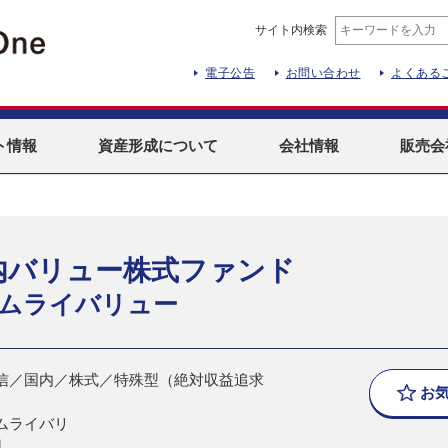
サイト内検索
電子公告
お問い合わせ
よくある
ト
情報
資産形成
について
会社情報
販売会
内バリュー株式ファンド
ムライバリュー
信／国内／株式／特殊型（絶対収益追求
お
ムライバリ
日