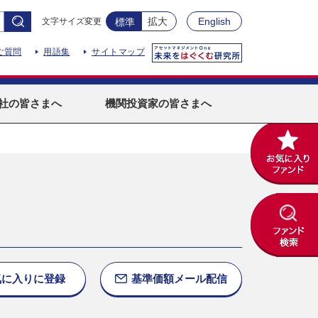
拡大
English
文字サイズ変更
標準
ご質問
用語集
サイトマップ
社
の皆さまへ
機関投資家
の皆さまへ
気に入りに
登録
基準価額
メール配信