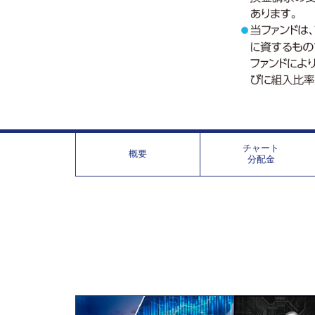
チャート
概要
分配金