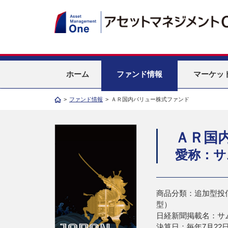
ホーム
ファンド情報
マーケッ
>
ファンド情報
>
ＡＲ国内バリュー株式ファンド
ＡＲ国
愛称：サ
商品分類：追加型投
型）
日経新聞掲載名：サ
決算日：毎年7月22