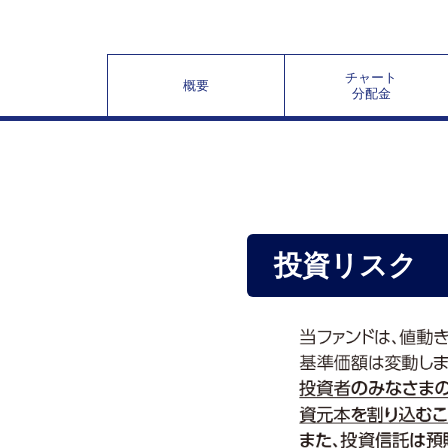
チャート
概要
分配金
投資リスク