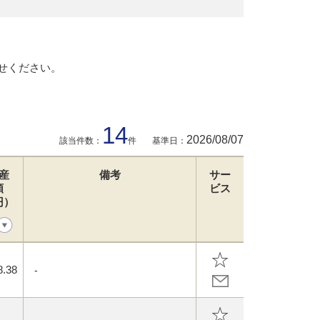
せください。
14
2026/08/07
該当件数：
件
基準日：
産
備考
サー
額
ビス
円）
8.38
-