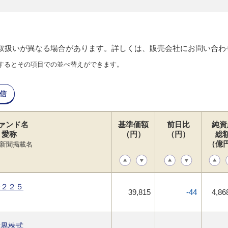
り取扱いが異なる場合があります。詳しくは、販売会社にお問い合わ
するとその項目での並べ替えができます。
信
ァンド名
基準価額
前日比
純資
愛称
（円）
（円）
総
（億
新聞掲載名
経２２５
39,815
-44
4,86
世界株式