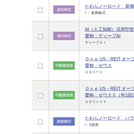
たわらノーロード 新
l ・ 新興株式
AI（人工知能）活用型
愛称：ディープAI
ディープＡＩ
Ｏｎｅ US－REIT オー
愛称：ゼウス
ＵＳリート
Ｏｎｅ US－REIT オ
愛称：ゼウスⅡ（年1回
ＵＳリト１Ｙ
たわらノーロード バ
l・8資産