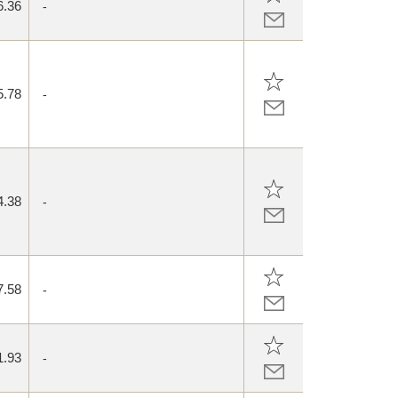
6.36
-
5.78
-
4.38
-
7.58
-
1.93
-