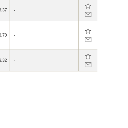
9.37
-
3.79
-
3.32
-