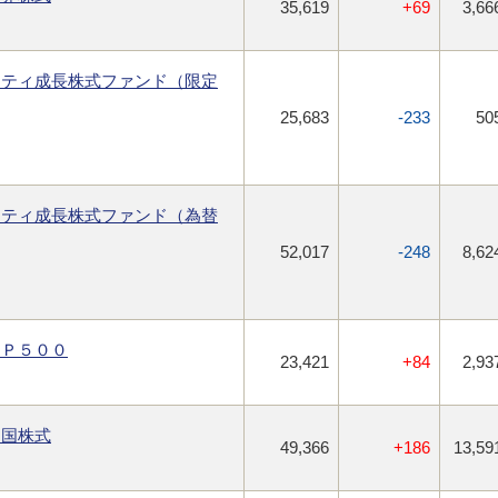
35,619
+69
3,66
リティ成長株式ファンド（限定
25,683
-233
50
リティ成長株式ファンド（為替
52,017
-248
8,62
＆Ｐ５００
23,421
+84
2,93
進国株式
49,366
+186
13,59