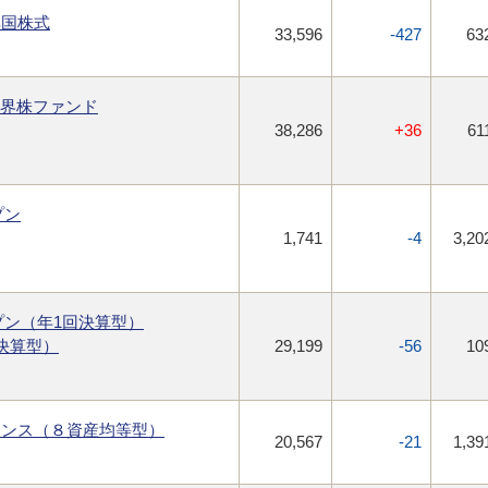
興国株式
33,596
-427
63
世界株ファンド
38,286
+36
61
プン
1,741
-4
3,20
ープン（年1回決算型）
決算型）
29,199
-56
10
ランス（８資産均等型）
20,567
-21
1,39