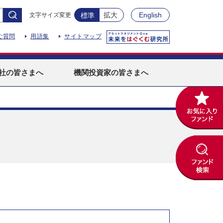
拡大
English
文字サイズ変更
標準
ご質問
用語集
サイトマップ
社
の皆さまへ
機関投資家
の皆さまへ