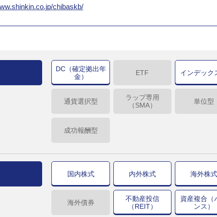
www.shinkin.co.jp/chibaskb/
DC（確定拠出年
ETF
インデック
金）
ラップ専用
通貨選択型
単位型
（SMA）
成功報酬型
国内株式
内外株式
海外株
不動産投信
資産複合（
海外債券
（REIT）
ンス）