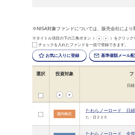
※NISA対象ファンドについては、販売会社によ
※タイトル項目の下の三角ボタン（
）をクリック
チェックを入れたファンドを一括で登録できます。
お気に入りに
登録
基準価額
メール配
選択
投資対象
フ
日経
たわらノーロード 日
た・日２２５
たわらノーロード 全