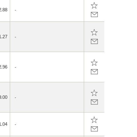
2.88
-
1.27
-
2.96
-
9.00
-
1.04
-