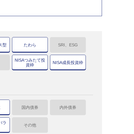
ス型
たわら
SRI、ESG
NISAつみたて投
NISA成長投資枠
資枠
式
国内債券
内外債券
バラ
その他