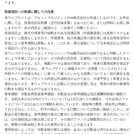
ります。
投資信託への投資に際しての注意
本ウェブサイトは、アセットマネジメントOne株式会社が作成したものです。お申込
に際しては、投資信託説明書（交付目論見書）をあらかじめ、または同時にお渡し致
しますので、必ず内容をご確認の上、ご自身でご判断ください。
投資信託は、株式や債券等の値動きのある有価証券（外貨建資産には為替リスクもあ
ります）に投資をしますので、市場環境、組入有価証券の発行者に係る信用状況等の
変化により基準価額は変動します。このため、購入金額について元本保証および利回
り保証のいずれもありません。
本ウェブサイトは、アセットマネジメントOne株式会社が信頼できると判断したデー
タにより作成しておりますが、その内容の完全性、正確性について同社が保証するも
のではありません。また、掲載データは過去の実績であり、将来の運用成果を保証す
るものではありません。 本ウェブサイトに掲載されている情報（リンクされている
外部サイトの情報も含む）に基づいて被ったいかなる損害についても一切の責任を負
いません。本ウェブサイトの内容は作成時点のものであり、今後予告なく変更される
場合があります。本ウェブサイトに記載した当社の見通し等は、将来の景気や株価等
の動きを保証するものではありません。
基準価額・分配金再投資基準価額・分配金込み基準価額は信託報酬控除後の価額で
す。当初元本が1口1円のファンドについては1万口当たりの価額を、それ以外のファ
ンドについては1口あたりの価額を表示しています。換金時の費用・税金等は考慮し
ておりません。ただし、ETFの表記している口数については別途ご確認ください。分
配金の表示数値は、基準価額の表示口数当たり課税前の金額です。表示方法について
は、公社債投信は小数点第二位まで、その他のファンドは整数部のみとしているた
め、実際の分配金額と表示上の差異が生じることがあります。
運用状況によっては、分配金額が変わる場合、あるいは分配金が支払われない場合が