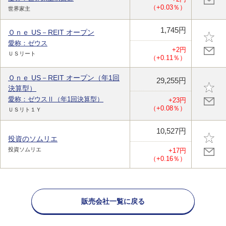
（+0.03％）
世界家主
1,745円
Ｏｎｅ US－REIT オープン
愛称：ゼウス
+2円
ＵＳリート
（+0.11％）
Ｏｎｅ US－REIT オープン（年1回
29,255円
決算型）
愛称：ゼウスⅡ（年1回決算型）
+23円
（+0.08％）
ＵＳリト１Ｙ
10,527円
投資のソムリエ
投資ソムリエ
+17円
（+0.16％）
販売会社一覧に戻る