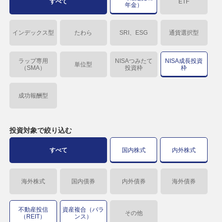
すべて
ETF
年金）
インデックス型
たわら
SRI、ESG
通貨選択型
ラップ専用
NISAつみたて
NISA成長投資
単位型
（SMA）
投資枠
枠
成功報酬型
投資対象で
絞り込む
すべて
国内株式
内外株式
海外株式
国内債券
内外債券
海外債券
不動産投信
資産複合（バラ
その他
（REIT）
ンス）