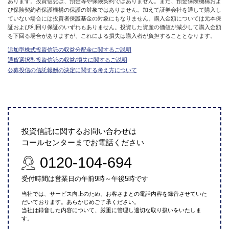
あります。投資信託は、預金等や保険契約ではありません。また、預金保険機構およ
び保険契約者保護機構の保護の対象ではありません。加えて証券会社を通して購入し
ていない場合には投資者保護基金の対象にもなりません。購入金額については元本保
証および利回り保証のいずれもありません。投資した資産の価値が減少して購入金額
を下回る場合がありますが、これによる損失は購入者が負担することとなります。
追加型株式投資信託の収益分配金に関するご説明
通貨選択型投資信託の収益/損失に関するご説明
公募投信の信託報酬の決定に関する考え方について
投資信託に関するお問い合わせは
コールセンターまでお電話ください
0120-104-694
受付時間は営業日の午前9時～午後5時です
当社では、サービス向上のため、お客さまとの電話内容を録音させていた
だいております。あらかじめご了承ください。
当社は録音した内容について、厳重に管理し適切な取り扱いをいたしま
す。