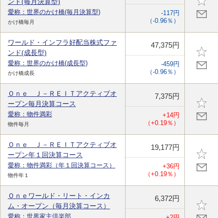
ンド(毎月決算型)
愛称：世界のかけ橋(毎月決算型)
-117円
（-0.96％）
かけ橋毎月
ワールド・インフラ好配当株式ファ
47,375円
ンド(成長型)
愛称：世界のかけ橋(成長型)
-459円
（-0.96％）
かけ橋成長
Ｏｎｅ Ｊ－ＲＥＩＴアクティブオ
7,375円
ープン毎月決算コース
愛称：物件満彩
+14円
（+0.19％）
物件毎月
Ｏｎｅ Ｊ－ＲＥＩＴアクティブオ
19,177円
ープン年１回決算コース
愛称：物件満彩（年１回決算コース）
+36円
（+0.19％）
物件年１
Ｏｎｅワールド・リート・インカ
6,372円
ム・オープン（毎月決算コース）
愛称：世界家主倶楽部
+2円