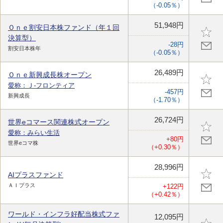
（-0.05％）
51,948円
Ｏｎｅ割安日本株ファンド（年１回
決算型）
-28円
割安日本株年
（-0.05％）
26,489円
Ｏｎｅ新興成長株オープン
愛称：Ｊ-フロンティア
-457円
新興成長
（-1.70％）
26,724円
世界eコマース関連株式オープン
愛称：みらい生活
+80円
世界eコマ株
（+0.30％）
28,996円
AIプラスファンド
ＡＩプラス
+122円
（+0.42％）
ワールド・インフラ好配当株式ファ
12,095円