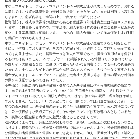
投資信託への投資に際しての注意
本ウェブサイトは、アセットマネジメントOne株式会社が作成したものです。お申込
に際しては、投資信託説明書（交付目論見書）をあらかじめ、または同時にお渡し致
しますので、必ず内容をご確認の上、ご自身でご判断ください。
投資信託は、株式や債券等の値動きのある有価証券（外貨建資産には為替リスクもあ
ります）に投資をしますので、市場環境、組入有価証券の発行者に係る信用状況等の
変化により基準価額は変動します。このため、購入金額について元本保証および利回
り保証のいずれもありません。
本ウェブサイトは、アセットマネジメントOne株式会社が信頼できると判断したデー
タにより作成しておりますが、その内容の完全性、正確性について同社が保証するも
のではありません。また、掲載データは過去の実績であり、将来の運用成果を保証す
るものではありません。 本ウェブサイトに掲載されている情報（リンクされている
外部サイトの情報も含む）に基づいて被ったいかなる損害についても一切の責任を負
いません。本ウェブサイトの内容は作成時点のものであり、今後予告なく変更される
場合があります。本ウェブサイトに記載した当社の見通し等は、将来の景気や株価等
の動きを保証するものではありません。
基準価額・分配金再投資基準価額・分配金込み基準価額は信託報酬控除後の価額で
す。当初元本が1口1円のファンドについては1万口当たりの価額を、それ以外のファ
ンドについては1口あたりの価額を表示しています。換金時の費用・税金等は考慮し
ておりません。ただし、ETFの表記している口数については別途ご確認ください。分
配金の表示数値は、基準価額の表示口数当たり課税前の金額です。表示方法について
は、公社債投信は小数点第二位まで、その他のファンドは整数部のみとしているた
め、実際の分配金額と表示上の差異が生じることがあります。
運用状況によっては、分配金額が変わる場合、あるいは分配金が支払われない場合が
あります。投資信託は、預金等や保険契約ではありません。また、預金保険機構およ
び保険契約者保護機構の保護の対象ではありません。加えて証券会社を通して購入し
ていない場合には投資者保護基金の対象にもなりません。購入金額については元本保