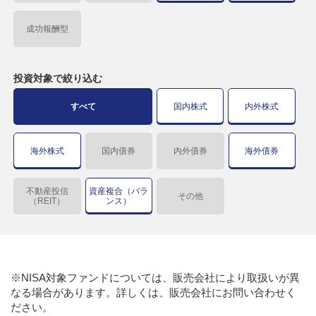
成功報酬型
投資対象で
絞り込む
すべて
国内株式
内外株式
海外株式
国内債券
内外債券
海外債券
不動産投信
資産複合（バラ
その他
（REIT）
ンス）
※NISA対象ファンドについては、販売会社により取扱いが異
なる場合があります。詳しくは、販売会社にお問い合わせく
ださい。