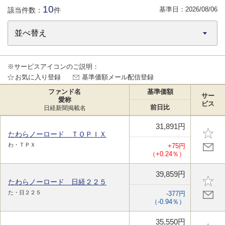
10
基準日：
2026/08/06
該当件数：
件
※サービスアイコンのご説明：
お気に入り登録
基準価額メール配信登録
ファンド名
基準価額
サー
愛称
ビス
前日比
日経新聞掲載名
31,891円
たわらノーロード ＴＯＰＩＸ
わ・ＴＰＸ
+75円
（+0.24％）
39,859円
たわらノーロード 日経２２５
た・日２２５
-377円
（-0.94％）
35,550円