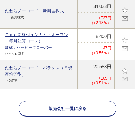
34,023円
たわらノーロード 新興国株式
l ・ 新興株式
+727円
（+2.18％）
Ｏｎｅ高格付インカム・オープン
8,400円
（毎月決算コース）
愛称：ハッピークローバー
+47円
（+0.56％）
ハピクロ毎月
20,588円
たわらノーロード バランス（８資
産均等型）
+105円
l・8資産
（+0.51％）
販売会社一覧に戻る