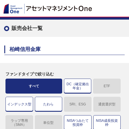
販売会社一覧
柏崎信用金庫
ファンドタイプで絞り込む
DC（確定拠出
すべて
ETF
年金）
インデックス型
たわら
SRI、ESG
通貨選択型
ラップ専用
NISAつみたて
NISA成長投資
単位型
（SMA）
投資枠
枠