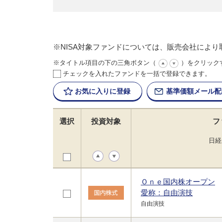
※NISA対象ファンドについては、販売会社によ
※タイトル項目の下の三角ボタン（
）をクリック
チェックを入れたファンドを一括で登録できます。
お気に入りに
登録
基準価額
メール配
選択
投資対象
フ
日経
Ｏｎｅ国内株オープン
愛称：自由演技
自由演技