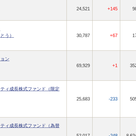
24,521
+145
9
ン
いとう）
30,787
+67
1
ション
69,929
+1
35
リティ成長株式ファンド（限定
25,683
-233
50
リティ成長株式ファンド（為替
52,017
-248
8,62