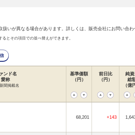
り取扱いが異なる場合があります。詳しくは、販売会社にお問い合わ
するとその項目での並べ替えができます。
信
ァンド名
基準価額
前日比
純資
愛称
（円）
（円）
総
（億
新聞掲載名
68,201
+143
1,64