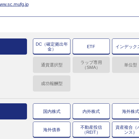
www.sc.mufg.jp
DC（確定拠出年
ETF
インデック
金）
ラップ専用
通貨選択型
単位型
（SMA）
成功報酬型
国内株式
内外株式
海外株
不動産投信
資産複合（
海外債券
（REIT）
ンス）