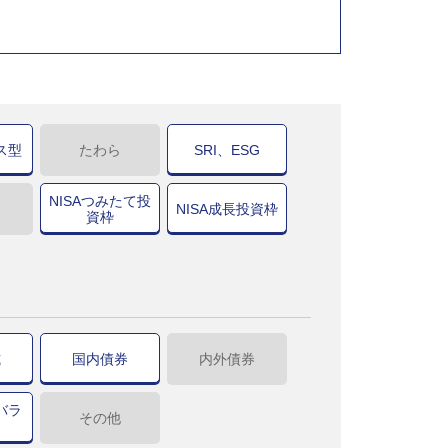
ス型
たわら
SRI、ESG
NISAつみたて投
NISA成長投資枠
資枠
式
国内債券
内外債券
バラ
その他