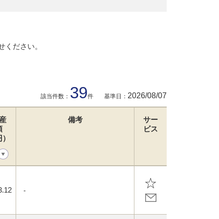
せください。
39
2026/08/07
該当件数：
件
基準日：
産
備考
サー
額
ビス
円）
3.12
-