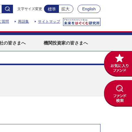
拡大
English
文字サイズ変更
標準
ご質問
用語集
サイトマップ
社
の皆さまへ
機関投資家
の皆さまへ