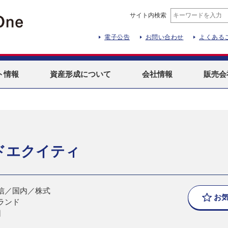
サイト内検索
電子公告
お問い合わせ
よくある
ト
情報
資産形成
について
会社情報
販売会
ドエクイティ
信／国内／株式
お
ランド
日