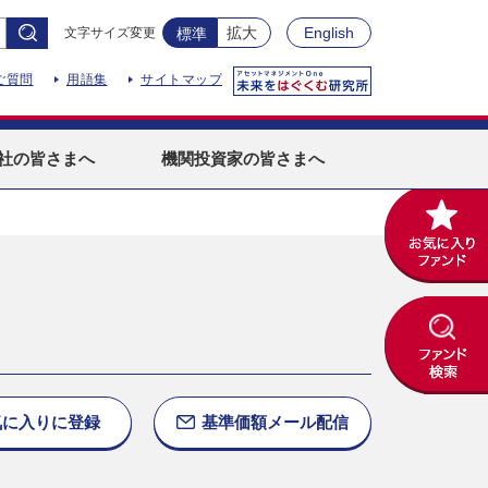
拡大
English
文字サイズ変更
標準
ご質問
用語集
サイトマップ
社
の皆さまへ
機関投資家
の皆さまへ
気に入りに
登録
基準価額
メール配信