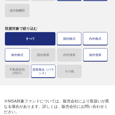
成功報酬型
投資対象で
絞り込む
すべて
国内株式
内外株式
海外株式
国内債券
内外債券
海外債券
不動産投信
資産複合（バラ
その他
（REIT）
ンス）
※NISA対象ファンドについては、販売会社により取扱いが異
なる場合があります。詳しくは、販売会社にお問い合わせく
ださい。