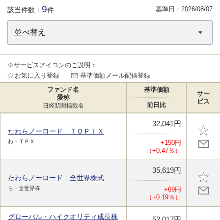
9
基準日：
2026/08/07
該当件数：
件
※サービスアイコンのご説明：
お気に入り登録
基準価額メール配信登録
ファンド名
基準価額
サー
愛称
ビス
前日比
日経新聞掲載名
32,041円
たわらノーロード ＴＯＰＩＸ
わ・ＴＰＸ
+150円
（+0.47％）
35,619円
たわらノーロード 全世界株式
ら・全世界株
+69円
（+0.19％）
グローバル・ハイクオリティ成長株
52,017円