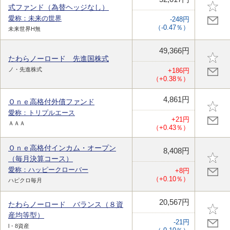
式ファンド（為替ヘッジなし）
愛称：未来の世界
-248円
（-0.47％）
未来世界H無
49,366円
たわらノーロード 先進国株式
ノ・先進株式
+186円
（+0.38％）
4,861円
Ｏｎｅ高格付外債ファンド
愛称：トリプルエース
+21円
ＡＡＡ
（+0.43％）
Ｏｎｅ高格付インカム・オープン
8,408円
（毎月決算コース）
愛称：ハッピークローバー
+8円
（+0.10％）
ハピクロ毎月
20,567円
たわらノーロード バランス（８資
産均等型）
-21円
l・8資産