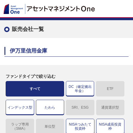
販売会社一覧
伊万里信用金庫
ファンドタイプで絞り込む
DC（確定拠出
すべて
ETF
年金）
インデックス型
たわら
SRI、ESG
通貨選択型
ラップ専用
NISAつみたて
NISA成長投資
単位型
（SMA）
投資枠
枠