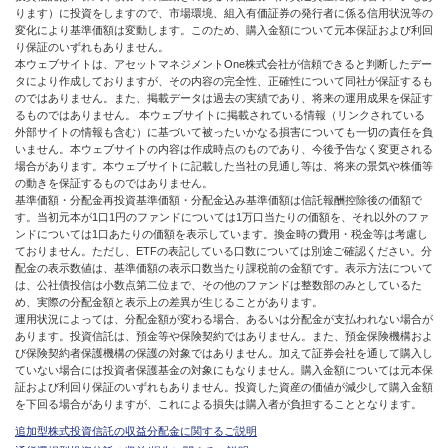
ります）に投資をしますので、市場環境、組入有価証券の発行者に係る信用状況等の
変化により基準価額は変動します。このため、購入金額について元本保証および利回
り保証のいずれもありません。
本ウェブサイトは、アセットマネジメントOne株式会社が信頼できると判断したデー
タにより作成しておりますが、その内容の完全性、正確性について同社が保証するも
のではありません。また、掲載データは過去の実績であり、将来の運用成果を保証す
るものではありません。 本ウェブサイトに掲載されている情報（リンクされている
外部サイトの情報も含む）に基づいて被ったいかなる損害についても一切の責任を負
いません。本ウェブサイトの内容は作成時点のものであり、今後予告なく変更される
場合があります。本ウェブサイトに記載した当社の見通し等は、将来の景気や株価等
の動きを保証するものではありません。
基準価額・分配金再投資基準価額・分配金込み基準価額は信託報酬控除後の価額で
す。当初元本が1口1円のファンドについては1万口当たりの価額を、それ以外のファ
ンドについては1口あたりの価額を表示しています。換金時の費用・税金等は考慮し
ておりません。ただし、ETFの表記している口数については別途ご確認ください。分
配金の表示数値は、基準価額の表示口数当たり課税前の金額です。表示方法について
は、公社債投信は小数点第二位まで、その他のファンドは整数部のみとしているた
め、実際の分配金額と表示上の差異が生じることがあります。
運用状況によっては、分配金額が変わる場合、あるいは分配金が支払われない場合が
あります。投資信託は、預金等や保険契約ではありません。また、預金保険機構およ
び保険契約者保護機構の保護の対象ではありません。加えて証券会社を通して購入し
ていない場合には投資者保護基金の対象にもなりません。購入金額については元本保
証および利回り保証のいずれもありません。投資した資産の価値が減少して購入金額
を下回る場合がありますが、これによる損失は購入者が負担することとなります。
追加型株式投資信託の収益分配金に関するご説明