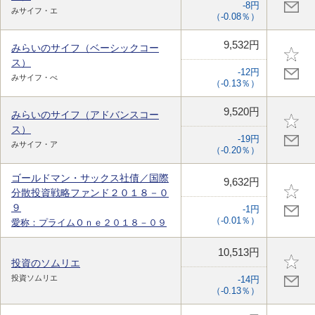
-8円
みサイフ・エ
（-0.08％）
9,532円
みらいのサイフ（ベーシックコー
ス）
-12円
みサイフ・べ
（-0.13％）
9,520円
みらいのサイフ（アドバンスコー
ス）
-19円
みサイフ・ア
（-0.20％）
ゴールドマン・サックス社債／国際
9,632円
分散投資戦略ファンド２０１８－０
９
-1円
（-0.01％）
愛称：プライムＯｎｅ２０１８－０９
10,513円
投資のソムリエ
投資ソムリエ
-14円
（-0.13％）