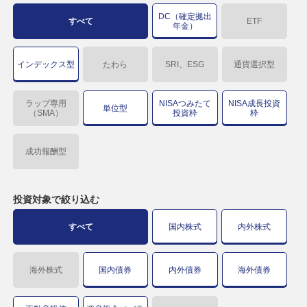
DC（確定拠出
すべて
ETF
年金）
インデックス型
たわら
SRI、ESG
通貨選択型
ラップ専用
NISAつみたて
NISA成長投資
単位型
（SMA）
投資枠
枠
成功報酬型
投資対象で
絞り込む
すべて
国内株式
内外株式
海外株式
国内債券
内外債券
海外債券