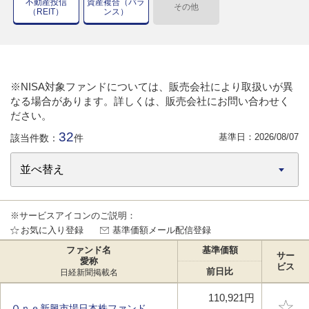
不動産投信
資産複合（バラ
その他
（REIT）
ンス）
※NISA対象ファンドについては、販売会社により取扱いが異
なる場合があります。詳しくは、販売会社にお問い合わせく
ださい。
32
基準日：
2026/08/07
該当件数：
件
※サービスアイコンのご説明：
お気に入り登録
基準価額メール配信登録
ファンド名
基準価額
サー
愛称
ビス
前日比
日経新聞掲載名
110,921円
Ｏｎｅ新興市場日本株ファンド