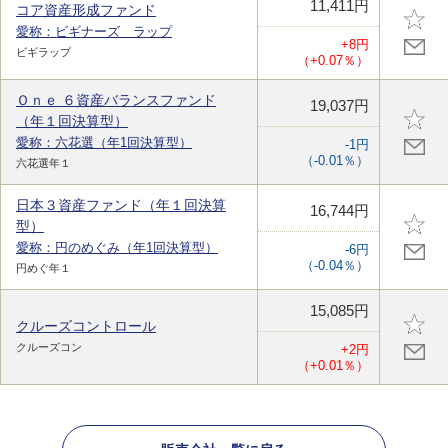
11,411円
コア資産形成ファンド
愛称：ビギナーズ ラップ
+8円
ビギラップ
（+0.07％）
Ｏｎｅ ６資産バランスファンド
19,037円
（年１回決算型）
愛称：六花選（年1回決算型）
-1円
（-0.01％）
六花選年１
日本３資産ファンド（年１回決算
16,744円
型）
愛称：円のめぐみ（年1回決算型）
-6円
（-0.04％）
円めぐ年１
15,085円
クルーズコントロール
クルーズコン
+2円
（+0.01％）