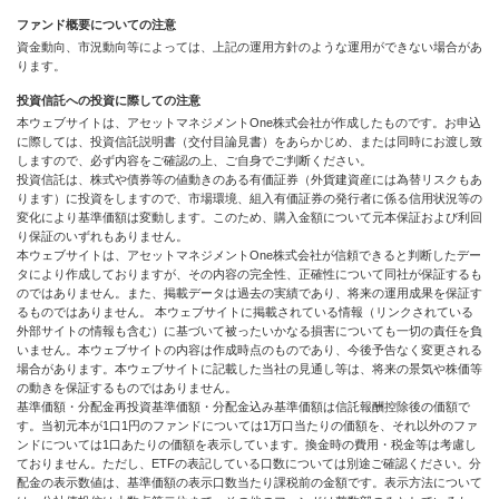
ファンド概要についての注意
資金動向、市況動向等によっては、上記の運用方針のような運用ができない場合があ
ります。
投資信託への投資に際しての注意
本ウェブサイトは、アセットマネジメントOne株式会社が作成したものです。お申込
に際しては、投資信託説明書（交付目論見書）をあらかじめ、または同時にお渡し致
しますので、必ず内容をご確認の上、ご自身でご判断ください。
投資信託は、株式や債券等の値動きのある有価証券（外貨建資産には為替リスクもあ
ります）に投資をしますので、市場環境、組入有価証券の発行者に係る信用状況等の
変化により基準価額は変動します。このため、購入金額について元本保証および利回
り保証のいずれもありません。
本ウェブサイトは、アセットマネジメントOne株式会社が信頼できると判断したデー
タにより作成しておりますが、その内容の完全性、正確性について同社が保証するも
のではありません。また、掲載データは過去の実績であり、将来の運用成果を保証す
るものではありません。 本ウェブサイトに掲載されている情報（リンクされている
外部サイトの情報も含む）に基づいて被ったいかなる損害についても一切の責任を負
いません。本ウェブサイトの内容は作成時点のものであり、今後予告なく変更される
場合があります。本ウェブサイトに記載した当社の見通し等は、将来の景気や株価等
の動きを保証するものではありません。
基準価額・分配金再投資基準価額・分配金込み基準価額は信託報酬控除後の価額で
す。当初元本が1口1円のファンドについては1万口当たりの価額を、それ以外のファ
ンドについては1口あたりの価額を表示しています。換金時の費用・税金等は考慮し
ておりません。ただし、ETFの表記している口数については別途ご確認ください。分
配金の表示数値は、基準価額の表示口数当たり課税前の金額です。表示方法について