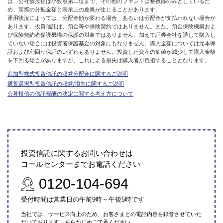
は、公社債投信は小数点第二位まで、その他のファンドは整数部のみとしているた
め、実際の分配金額と表示上の差異が生じることがあります。
運用状況によっては、分配金額が変わる場合、あるいは分配金が支払われない場合が
あります。投資信託は、預金等や保険契約ではありません。また、預金保険機構およ
び保険契約者保護機構の保護の対象ではありません。加えて証券会社を通して購入し
ていない場合には投資者保護基金の対象にもなりません。購入金額については元本保
証および利回り保証のいずれもありません。投資した資産の価値が減少して購入金額
を下回る場合がありますが、これによる損失は購入者が負担することとなります。
追加型株式投資信託の収益分配金に関するご説明
通貨選択型投資信託の収益/損失に関するご説明
公募投信の信託報酬の決定に関する考え方について
投資信託に関するお問い合わせは
コールセンターまでお電話ください
0120-104-694
受付時間は営業日の午前9時～午後5時です
当社では、サービス向上のため、お客さまとの電話内容を録音させていた
だいております。あらかじめご了承ください。