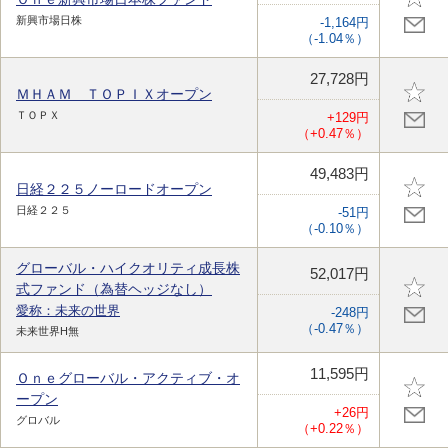
新興市場日株
-1,164円
（-1.04％）
27,728円
ＭＨＡＭ ＴＯＰＩＸオープン
ＴＯＰＸ
+129円
（+0.47％）
49,483円
日経２２５ノーロードオープン
日経２２５
-51円
（-0.10％）
グローバル・ハイクオリティ成長株
52,017円
式ファンド（為替ヘッジなし）
愛称：未来の世界
-248円
（-0.47％）
未来世界H無
11,595円
Ｏｎｅグローバル・アクティブ・オ
ープン
+26円
グロバル
（+0.22％）