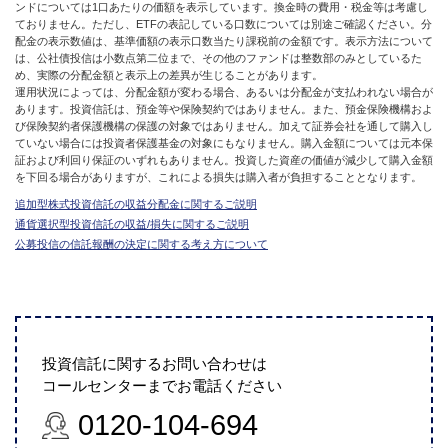
ンドについては1口あたりの価額を表示しています。換金時の費用・税金等は考慮し
ておりません。ただし、ETFの表記している口数については別途ご確認ください。分
配金の表示数値は、基準価額の表示口数当たり課税前の金額です。表示方法について
は、公社債投信は小数点第二位まで、その他のファンドは整数部のみとしているた
め、実際の分配金額と表示上の差異が生じることがあります。
運用状況によっては、分配金額が変わる場合、あるいは分配金が支払われない場合が
あります。投資信託は、預金等や保険契約ではありません。また、預金保険機構およ
び保険契約者保護機構の保護の対象ではありません。加えて証券会社を通して購入し
ていない場合には投資者保護基金の対象にもなりません。購入金額については元本保
証および利回り保証のいずれもありません。投資した資産の価値が減少して購入金額
を下回る場合がありますが、これによる損失は購入者が負担することとなります。
追加型株式投資信託の収益分配金に関するご説明
通貨選択型投資信託の収益/損失に関するご説明
公募投信の信託報酬の決定に関する考え方について
投資信託に関するお問い合わせは
コールセンターまでお電話ください
0120-104-694