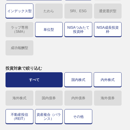
インデックス型
たわら
SRI、ESG
通貨選択型
ラップ専用
NISAつみたて
NISA成長投資
単位型
（SMA）
投資枠
枠
成功報酬型
投資対象で
絞り込む
すべて
国内株式
内外株式
海外株式
国内債券
内外債券
海外債券
不動産投信
資産複合（バラ
その他
（REIT）
ンス）