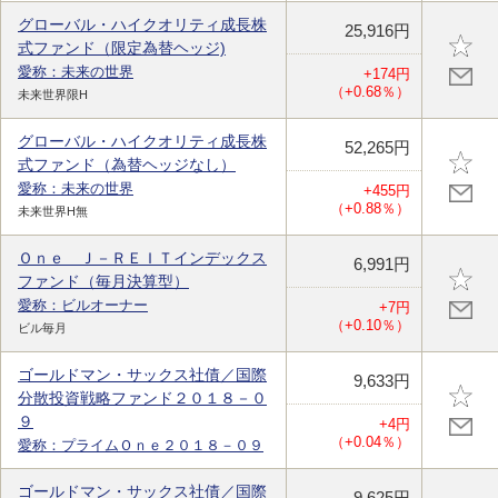
グローバル・ハイクオリティ成長株
25,916円
式ファンド（限定為替ヘッジ)
愛称：未来の世界
+174円
（+0.68％）
未来世界限H
グローバル・ハイクオリティ成長株
52,265円
式ファンド（為替ヘッジなし）
愛称：未来の世界
+455円
（+0.88％）
未来世界H無
Ｏｎｅ Ｊ－ＲＥＩＴインデックス
6,991円
ファンド（毎月決算型）
愛称：ビルオーナー
+7円
（+0.10％）
ビル毎月
ゴールドマン・サックス社債／国際
9,633円
分散投資戦略ファンド２０１８－０
９
+4円
（+0.04％）
愛称：プライムＯｎｅ２０１８－０９
ゴールドマン・サックス社債／国際
9,625円