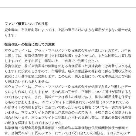
ファンド概要についての注意
資金動向、市況動向等によっては、上記の運用方針のような運用ができない場合があ
ります。
投資信託への投資に際しての注意
本ウェブサイトは、アセットマネジメントOne株式会社が作成したものです。お申込
に際しては、投資信託説明書（交付目論見書）をあらかじめ、または同時にお渡し致
しますので、必ず内容をご確認の上、ご自身でご判断ください。
投資信託は、株式や債券等の値動きのある有価証券（外貨建資産には為替リスクもあ
ります）に投資をしますので、市場環境、組入有価証券の発行者に係る信用状況等の
変化により基準価額は変動します。このため、購入金額について元本保証および利回
り保証のいずれもありません。
本ウェブサイトは、アセットマネジメントOne株式会社が信頼できると判断したデー
タにより作成しておりますが、その内容の完全性、正確性について同社が保証するも
のではありません。また、掲載データは過去の実績であり、将来の運用成果を保証す
るものではありません。 本ウェブサイトに掲載されている情報（リンクされている
外部サイトの情報も含む）に基づいて被ったいかなる損害についても一切の責任を負
いません。本ウェブサイトの内容は作成時点のものであり、今後予告なく変更される
場合があります。本ウェブサイトに記載した当社の見通し等は、将来の景気や株価等
の動きを保証するものではありません。
基準価額・分配金再投資基準価額・分配金込み基準価額は信託報酬控除後の価額で
す。当初元本が1口1円のファンドについては1万口当たりの価額を、それ以外のファ