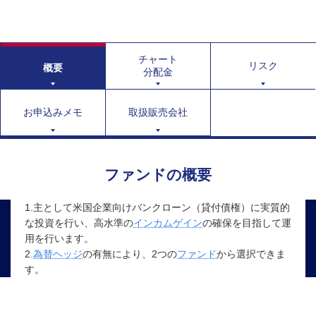
チャート
リスク
概要
分配金
お申込みメモ
取扱販売会社
ファンドの概要
1.主として米国企業向けバンクローン（貸付債権）に実質的
な投資を行い、高水準の
インカムゲイン
の確保を目指して運
用を行います。
2.
為替ヘッジ
の有無により、2つの
ファンド
から選択できま
す。