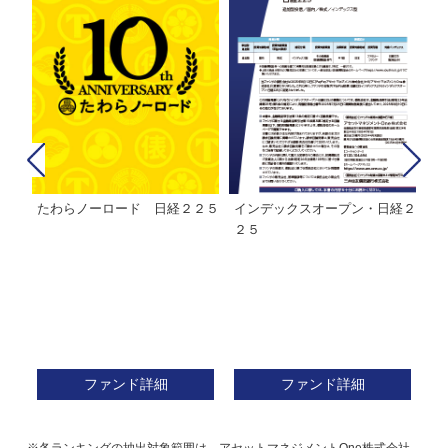
たわらノーロード 日経２２５
インデックスオープン・日経２
Ｍ
株式フ
２５
ン
ファンド詳細
ファンド詳細
※各ランキングの抽出対象範囲は、アセットマネジメントOne株式会社