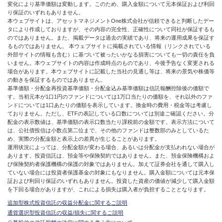
変化により基準価額は変動します。このため、購入金額について元本保証および利回
り保証のいずれもありません。
本ウェブサイトは、アセットマネジメントOne株式会社が信頼できると判断したデー
タにより作成しておりますが、その内容の完全性、正確性について同社が保証するも
のではありません。また、掲載データは過去の実績であり、将来の運用成果を保証す
るものではありません。 本ウェブサイトに掲載されている情報（リンクされている
外部サイトの情報も含む）に基づいて被ったいかなる損害についても一切の責任を負
いません。本ウェブサイトの内容は作成時点のものであり、今後予告なく変更される
場合があります。本ウェブサイトに記載した当社の見通し等は、将来の景気や株価等
の動きを保証するものではありません。
基準価額・分配金再投資基準価額・分配金込み基準価額は信託報酬控除後の価額で
す。当初元本が1口1円のファンドについては1万口当たりの価額を、それ以外のファ
ンドについては1口あたりの価額を表示しています。換金時の費用・税金等は考慮し
ておりません。ただし、ETFの表記している口数については別途ご確認ください。分
配金の表示数値は、基準価額の表示口数当たり課税前の金額です。表示方法について
は、公社債投信は小数点第二位まで、その他のファンドは整数部のみとしているた
め、実際の分配金額と表示上の差異が生じることがあります。
運用状況によっては、分配金額が変わる場合、あるいは分配金が支払われない場合が
あります。投資信託は、預金等や保険契約ではありません。また、預金保険機構およ
び保険契約者保護機構の保護の対象ではありません。加えて証券会社を通して購入し
ていない場合には投資者保護基金の対象にもなりません。購入金額については元本保
証および利回り保証のいずれもありません。投資した資産の価値が減少して購入金額
を下回る場合がありますが、これによる損失は購入者が負担することとなります。
追加型株式投資信託の収益分配金に関するご説明
通貨選択型投資信託の収益/損失に関するご説明