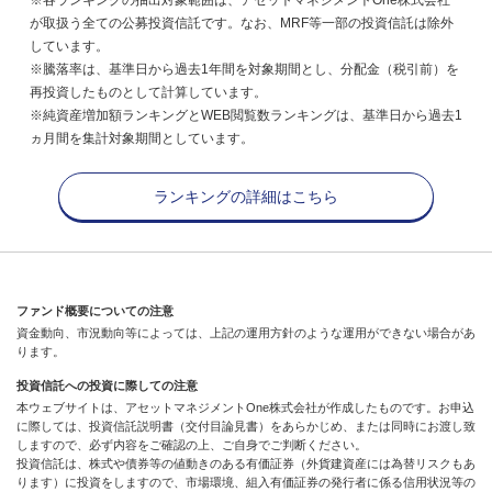
が取扱う全ての公募投資信託です。なお、MRF等一部の投資信託は除外
しています。
※騰落率は、基準日から過去1年間を対象期間とし、分配金（税引前）を
再投資したものとして計算しています。
※純資産増加額ランキングとWEB閲覧数ランキングは、基準日から過去1
ヵ月間を集計対象期間としています。
ランキングの詳細はこちら
ファンド概要についての注意
資金動向、市況動向等によっては、上記の運用方針のような運用ができない場合があ
ります。
投資信託への投資に際しての注意
本ウェブサイトは、アセットマネジメントOne株式会社が作成したものです。お申込
に際しては、投資信託説明書（交付目論見書）をあらかじめ、または同時にお渡し致
しますので、必ず内容をご確認の上、ご自身でご判断ください。
投資信託は、株式や債券等の値動きのある有価証券（外貨建資産には為替リスクもあ
ります）に投資をしますので、市場環境、組入有価証券の発行者に係る信用状況等の