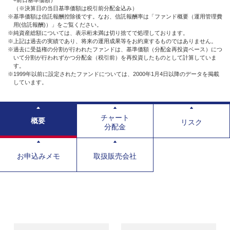
（※決算日の当日基準価額は税引前分配金込み）
※基準価額は信託報酬控除後です。なお、信託報酬率は「ファンド概要（運用管理費
用(信託報酬)）」をご覧ください。
※純資産総額については、表示桁未満は切り捨てで処理しております。
※上記は過去の実績であり、将来の運用成果等をお約束するものではありません。
※過去に受益権の分割が行われたファンドは、基準価額（分配金再投資ベース）につ
いて分割が行われずかつ分配金（税引前）を再投資したものとして計算していま
す。
※1999年以前に設定されたファンドについては、2000年1月4日以降のデータを掲載
しています。
チャート
概要
リスク
分配金
お申込みメモ
取扱販売会社